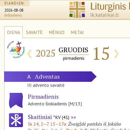
ŠIANDIEN:
2026-08-08
šeštadienis
DIENA
SAVAITĖ
MĖNUO
METAI
‹
›
15
GRUODIS
2025
pirmadienis
Adventas
A
III advento savaitė
Pirmadienis
Advento šiokiadienis [M/13]
Skaitiniai
*KV (41)
Žvaigždė patekės iš Jokūbo
Sk 24, 2–7. 15–17a: