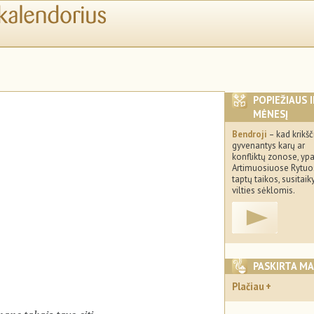
POPIEŽIAUS 
MĖNESĮ
Bendroji
– kad krikšč
gyvenantys karų ar
konfliktų zonose, yp
Artimuosiuose Rytuo
taptų taikos, susitaik
vilties sėklomis.
PASKIRTA M
Plačiau