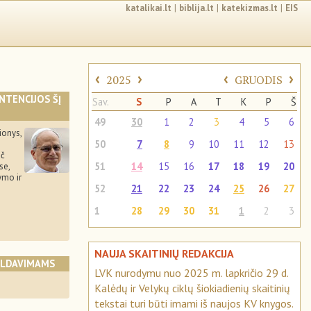
katalikai.lt
|
biblija.lt
|
katekizmas.lt
|
EIS
‹
›
‹
›
2025
GRUODIS
INTENCIJOS ŠĮ
Sav.
S
P
A
T
K
P
Š
49
30
1
2
3
4
5
6
ionys,
50
7
8
9
10
11
12
13
ač
51
14
15
16
17
18
19
20
se,
ymo ir
52
21
22
23
24
25
26
27
1
28
29
30
31
1
2
3
NAUJA SKAITINIŲ REDAKCIJA
ALDAVIMAMS
LVK nurodymu nuo 2025 m. lapkričio 29 d.
Kalėdų ir Velykų ciklų šiokiadienių skaitinių
tekstai turi būti imami iš naujos KV knygos.