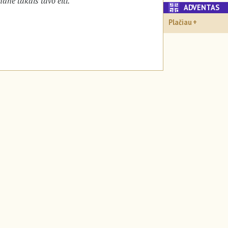
ane takais tavo eiti.
ADVENTA
Plačiau