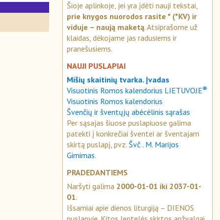
Šioje aplinkoje, jei yra įdėti nauji tekstai,
S
prie knygos nuorodos rasite * (*KV) ir
viduje – naują maketą
. Atsiprašome už
klaidas, dėkojame jas radusiems ir
pranešusiems.
NAUJI PUSLAPIAI
Mišių skaitinių tvarka. Įvadas
❋
Visuotinis Romos kalendorius LIETUVOJE
Visuotinis Romos kalendorius
Švenčių ir šventųjų abėcėlinis sąrašas
Per sąsajas šiuose puslapiuose galima
patekti į konkrečiai šventei ar šventajam
skirtą puslapį, pvz.
Švč . M. Marijos
Gimimas
.
PRADEDANTIEMS
Naršyti galima
2000-01-01 iki 2037-01-
01
.
Išsamiai apie dienos liturgiją – DIENOS
puslapyje. Kitos lentelės skirtos apžvalgai.