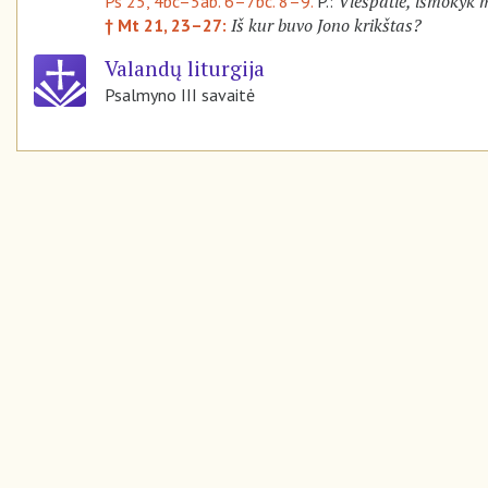
Viešpatie, išmokyk m
Ps 25, 4bc–5ab. 6–7bc. 8–9.
P.:
Iš kur buvo Jono krikštas?
† Mt 21, 23–27:
Valandų liturgija
Psalmyno III savaitė