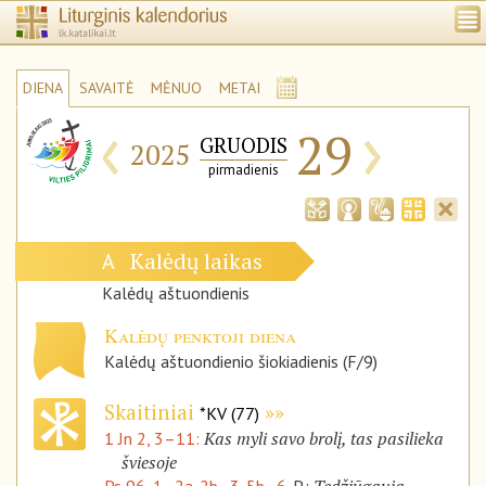
DIENA
SAVAITĖ
MĖNUO
METAI
‹
›
29
GRUODIS
2025
pirmadienis
Kalėdų laikas
A
Kalėdų aštuondienis
Kalėdų penktoji diena
Kalėdų aštuondienio šiokiadienis (F/9)
Skaitiniai
*KV (77)
Kas myli savo brolį, tas pasilieka
1 Jn 2, 3–11:
šviesoje