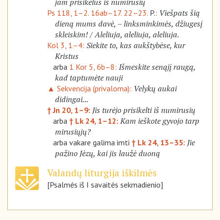
jam prisikėlus iš numirusių
Viešpats šią
Ps 118, 1–2. 16ab–17. 22–23.
P.:
dieną mums davė, – linksminkimės, džiugesį
skleiskim! / Aleliuja, aleliuja, aleliuja.
Siekite to, kas aukštybėse, kur
Kol 3, 1–4:
Kristus
Išmeskite senąjį raugą,
arba
1 Kor 5, 6b–8:
kad taptumėte nauji
Velykų aukai
▲ Sekvencija (privaloma):
didingai...
Jis turėjo prisikelti iš numirusių
† Jn 20, 1–9:
Kam ieškote gyvojo tarp
arba
† Lk 24, 1–12:
mirusiųjų?
Jie
arba vakare galima imti
† Lk 24, 13–35:
pažino Jėzų, kai jis laužė duoną
Valandų liturgija iškilmės
[Psalmės iš I savaitės sekmadienio]