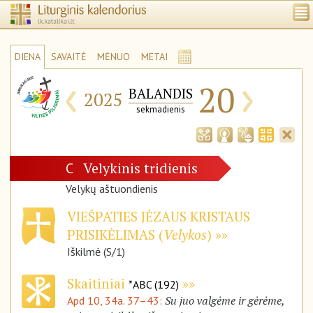
DIENA
SAVAITĖ
MĖNUO
METAI
‹
›
20
BALANDIS
2025
sekmadienis
Velykinis tridienis
C
Velykų aštuondienis
VIEŠPATIES JĖZAUS KRISTAUS
PRISIKĖLIMAS (
Velykos
)
Iškilmė (S/1)
Skaitiniai
*ABC (192)
Su juo valgėme ir gėrėme,
Apd 10, 34a. 37–43: