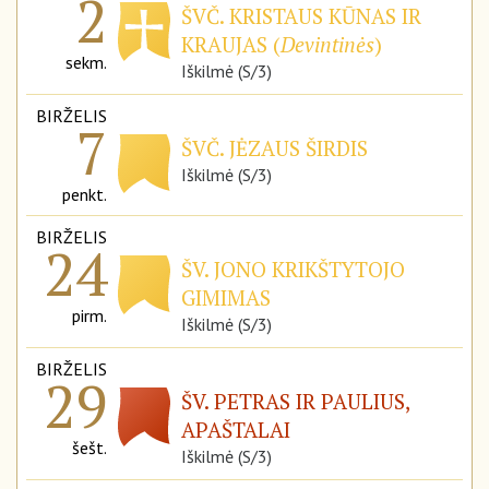
2
ŠVČ. KRISTAUS KŪNAS IR
KRAUJAS (
Devintinės
)
sekm.
Iškilmė (S/3)
BIRŽELIS
7
ŠVČ. JĖZAUS ŠIRDIS
Iškilmė (S/3)
penkt.
BIRŽELIS
24
ŠV. JONO KRIKŠTYTOJO
GIMIMAS
pirm.
Iškilmė (S/3)
BIRŽELIS
29
ŠV. PETRAS IR PAULIUS,
APAŠTALAI
šešt.
Iškilmė (S/3)