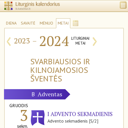
DIENA
SAVAITĖ
MĖNUO
METAI
‹
›
2024
2023
–
LITURGINIAI
METAI
SVARBIAUSIOS IR
KILNOJAMOSIOS
ŠVENTĖS
Adventas
B
GRUODIS
3
I ADVENTO SEKMADIENIS
Advento sekmadienis [S/2]
sekm.