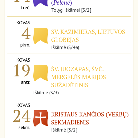
(
Pelenė
)
treč.
Tolygi iškilmei [S/2]
KOVAS
4
ŠV. KAZIMIERAS, LIETUVOS
GLOBĖJAS
pirm.
Iškilmė (S/4a)
KOVAS
19
ŠV. JUOZAPAS, ŠVČ.
MERGELĖS MARIJOS
antr.
SUŽADĖTINIS
Iškilmė (S/3)
KOVAS
24
KRISTAUS KANČIOS (VERBŲ)
SEKMADIENIS
sekm.
Iškilmė [S/2]