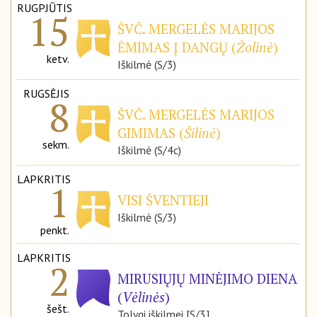
RUGPJŪTIS
15
ŠVČ. MERGELĖS MARIJOS
ĖMIMAS Į DANGŲ (
Žolinė
)
ketv.
Iškilmė (S/3)
RUGSĖJIS
8
ŠVČ. MERGELĖS MARIJOS
GIMIMAS (
Šilinė
)
sekm.
Iškilmė (S/4c)
LAPKRITIS
1
VISI ŠVENTIEJI
Iškilmė (S/3)
penkt.
LAPKRITIS
2
MIRUSIŲJŲ MINĖJIMO DIENA
(
Vėlinės
)
šešt.
Tolygi iškilmei [S/3]