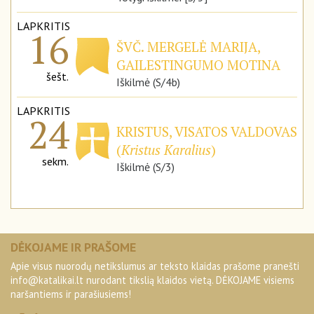
LAPKRITIS
16
ŠVČ. MERGELĖ MARIJA,
GAILESTINGUMO MOTINA
šešt.
Iškilmė (S/4b)
LAPKRITIS
24
KRISTUS, VISATOS VALDOVAS
(
Kristus Karalius
)
sekm.
Iškilmė (S/3)
DĖKOJAME IR PRAŠOME
Apie visus nuorodų netikslumus ar teksto klaidas prašome pranešti
info@katalikai.lt
nurodant tikslią klaidos vietą. DĖKOJAME visiems
naršantiems ir parašiusiems!