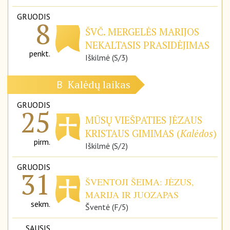
GRUODIS
8
ŠVČ. MERGELĖS MARIJOS
NEKALTASIS PRASIDĖJIMAS
penkt.
Iškilmė (S/3)
Kalėdų laikas
B
GRUODIS
25
MŪSŲ VIEŠPATIES JĖZAUS
KRISTAUS GIMIMAS (
Kalėdos
)
pirm.
Iškilmė (S/2)
GRUODIS
31
ŠVENTOJI ŠEIMA: JĖZUS,
MARIJA IR JUOZAPAS
sekm.
Šventė (F/5)
SAUSIS