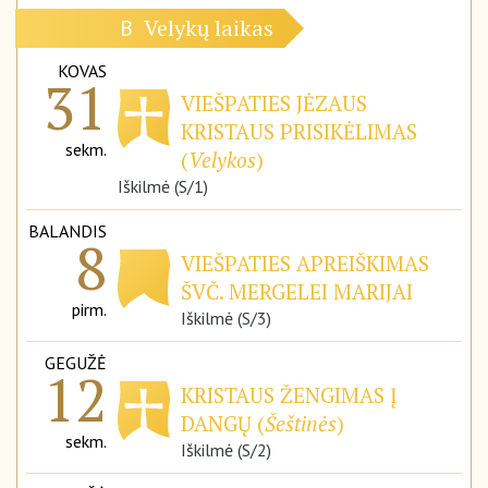
Velykų laikas
B
KOVAS
31
VIEŠPATIES JĖZAUS
KRISTAUS PRISIKĖLIMAS
sekm.
(
Velykos
)
Iškilmė (S/1)
BALANDIS
8
VIEŠPATIES APREIŠKIMAS
ŠVČ. MERGELEI MARIJAI
pirm.
Iškilmė (S/3)
GEGUŽĖ
12
KRISTAUS ŽENGIMAS Į
DANGŲ (
Šeštinės
)
sekm.
Iškilmė (S/2)