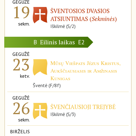
GEGUŽĖ
19
ŠVENTOSIOS DVASIOS
ATSIUNTIMAS (
Sekminės
)
sekm.
Iškilmė (S/2)
Eilinis laikas
B
E2
GEGUŽĖ
23
Mūsų Viešpats Jėzus Kristus,
Aukščiausiasis ir Amžinasis
ketv.
Kunigas
Šventė (F/8f)
GEGUŽĖ
26
ŠVENČIAUSIOJI TREJYBĖ
Iškilmė (S/3)
sekm.
BIRŽELIS