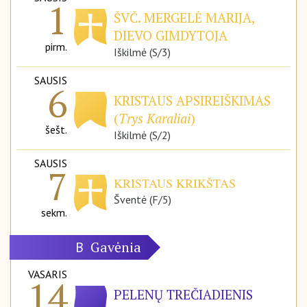
1
ŠVČ. MERGELĖ MARIJA,
DIEVO GIMDYTOJA
pirm.
Iškilmė (S/3)
SAUSIS
6
KRISTAUS APSIREIŠKIMAS
(
Trys Karaliai
)
šešt.
Iškilmė (S/2)
SAUSIS
7
KRISTAUS KRIKŠTAS
Šventė (F/5)
sekm.
Gavėnia
B
VASARIS
14
PELENŲ TREČIADIENIS