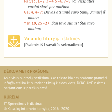
Viešpaties
Ps 113, 1–2. 3–4. 5–6. 7–8.
P.:
vardui šlovė per amžius!
Dievas atsiuntė savo Sūnų, gimusį iš
Gal 4, 4–7:
moters
Štai tavo sūnus! Štai tavo
† Jn 19, 25–27:
motina!
Valandų liturgija iškilmės
[Psalmės iš I savaitės sekmadienio]
DĖKOJAME IR PRAŠOME
Apie visus nuorodų netikslumus ar teksto klaidas prašome pranešti
info@katalikai.lt
nurodant tikslią klaidos vietą. DĖKOJAME visiems
naršantiems ir parašiusiems!
KŪRĖJAI
IT Sprendimas ir dizainas
© Katalikų interneto tarnyba, 2016–2020