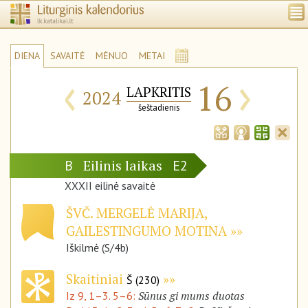
DIENA
SAVAITĖ
MĖNUO
METAI
‹
›
16
LAPKRITIS
2024
šeštadienis
Eilinis laikas
B
E2
XXXII eilinė savaitė
ŠVČ. MERGELĖ MARIJA,
GAILESTINGUMO MOTINA
Iškilmė (S/4b)
Skaitiniai
Š (230)
Sūnus gi mums duotas
Iz 9, 1–3. 5–6: