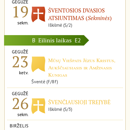
GEGUŽĖ
19
ŠVENTOSIOS DVASIOS
ATSIUNTIMAS (
Sekminės
)
sekm.
Iškilmė (S/2)
Eilinis laikas
B
E2
GEGUŽĖ
23
Mūsų Viešpats Jėzus Kristus,
Aukščiausiasis ir Amžinasis
ketv.
Kunigas
Šventė (F/8f)
GEGUŽĖ
26
ŠVENČIAUSIOJI TREJYBĖ
Iškilmė (S/3)
sekm.
BIRŽELIS