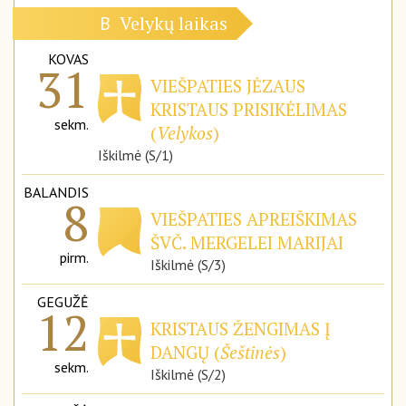
Velykų laikas
B
KOVAS
31
VIEŠPATIES JĖZAUS
KRISTAUS PRISIKĖLIMAS
sekm.
(
Velykos
)
Iškilmė (S/1)
BALANDIS
8
VIEŠPATIES APREIŠKIMAS
ŠVČ. MERGELEI MARIJAI
pirm.
Iškilmė (S/3)
GEGUŽĖ
12
KRISTAUS ŽENGIMAS Į
DANGŲ (
Šeštinės
)
sekm.
Iškilmė (S/2)