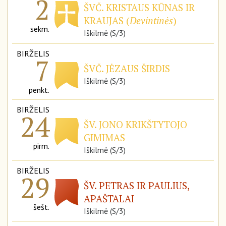
2
ŠVČ. KRISTAUS KŪNAS IR
KRAUJAS (
Devintinės
)
sekm.
Iškilmė (S/3)
BIRŽELIS
7
ŠVČ. JĖZAUS ŠIRDIS
Iškilmė (S/3)
penkt.
BIRŽELIS
24
ŠV. JONO KRIKŠTYTOJO
GIMIMAS
pirm.
Iškilmė (S/3)
BIRŽELIS
29
ŠV. PETRAS IR PAULIUS,
APAŠTALAI
šešt.
Iškilmė (S/3)