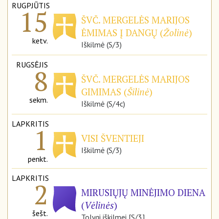
RUGPJŪTIS
15
ŠVČ. MERGELĖS MARIJOS
ĖMIMAS Į DANGŲ (
Žolinė
)
ketv.
Iškilmė (S/3)
RUGSĖJIS
8
ŠVČ. MERGELĖS MARIJOS
GIMIMAS (
Šilinė
)
sekm.
Iškilmė (S/4c)
LAPKRITIS
1
VISI ŠVENTIEJI
Iškilmė (S/3)
penkt.
LAPKRITIS
2
MIRUSIŲJŲ MINĖJIMO DIENA
(
Vėlinės
)
šešt.
Tolygi iškilmei [S/3]