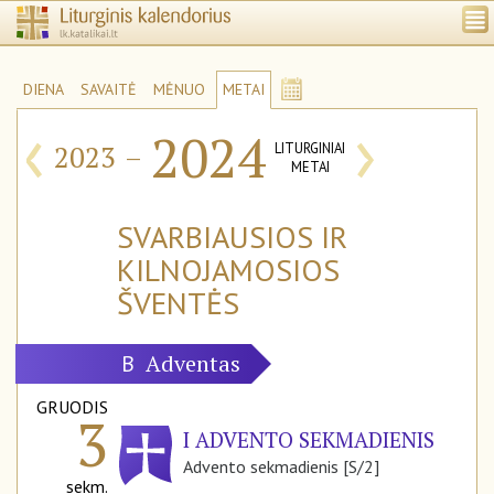
DIENA
SAVAITĖ
MĖNUO
METAI
‹
›
2024
2023
–
LITURGINIAI
METAI
SVARBIAUSIOS IR
KILNOJAMOSIOS
ŠVENTĖS
Adventas
B
GRUODIS
3
I ADVENTO SEKMADIENIS
Advento sekmadienis [S/2]
sekm.