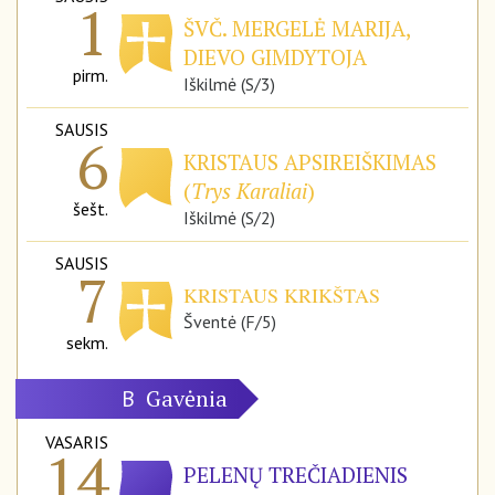
1
ŠVČ. MERGELĖ MARIJA,
DIEVO GIMDYTOJA
pirm.
Iškilmė (S/3)
SAUSIS
6
KRISTAUS APSIREIŠKIMAS
(
Trys Karaliai
)
šešt.
Iškilmė (S/2)
SAUSIS
7
KRISTAUS KRIKŠTAS
Šventė (F/5)
sekm.
Gavėnia
B
VASARIS
14
PELENŲ TREČIADIENIS