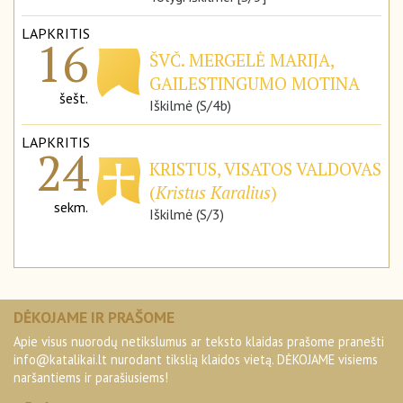
LAPKRITIS
16
ŠVČ. MERGELĖ MARIJA,
GAILESTINGUMO MOTINA
šešt.
Iškilmė (S/4b)
LAPKRITIS
24
KRISTUS, VISATOS VALDOVAS
(
Kristus Karalius
)
sekm.
Iškilmė (S/3)
DĖKOJAME IR PRAŠOME
Apie visus nuorodų netikslumus ar teksto klaidas prašome pranešti
info@katalikai.lt
nurodant tikslią klaidos vietą. DĖKOJAME visiems
naršantiems ir parašiusiems!