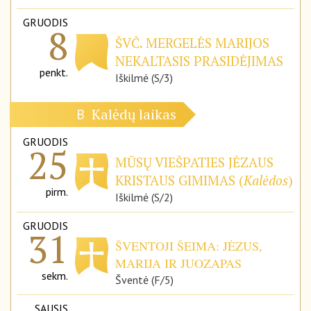
GRUODIS
8
ŠVČ. MERGELĖS MARIJOS
NEKALTASIS PRASIDĖJIMAS
penkt.
Iškilmė (S/3)
Kalėdų laikas
B
GRUODIS
25
MŪSŲ VIEŠPATIES JĖZAUS
KRISTAUS GIMIMAS (
Kalėdos
)
pirm.
Iškilmė (S/2)
GRUODIS
31
ŠVENTOJI ŠEIMA: JĖZUS,
MARIJA IR JUOZAPAS
sekm.
Šventė (F/5)
SAUSIS