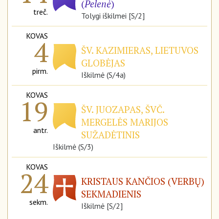
(
Pelenė
)
treč.
Tolygi iškilmei [S/2]
KOVAS
4
ŠV. KAZIMIERAS, LIETUVOS
GLOBĖJAS
pirm.
Iškilmė (S/4a)
KOVAS
19
ŠV. JUOZAPAS, ŠVČ.
MERGELĖS MARIJOS
antr.
SUŽADĖTINIS
Iškilmė (S/3)
KOVAS
24
KRISTAUS KANČIOS (VERBŲ)
SEKMADIENIS
sekm.
Iškilmė [S/2]