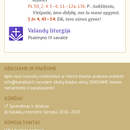
Aukštinsiu,
Ps 30, 2. 4. 5–6. 11–12a. 13b.
P.:
Viešpatie, tavo didybę, nes tu mane apgynei.
Eik, tavo sūnus gyvas!
† Jn 4, 43–54:
Valandų liturgija
Psalmyno IV savaitė
DĖKOJAME IR PRAŠOME
Apie visus nuorodų netikslumus ar teksto klaidas prašome pranešti
info@katalikai.lt
nurodant tikslią klaidos vietą. DĖKOJAME visiems
naršantiems ir parašiusiems!
KŪRĖJAI
IT Sprendimas ir dizainas
© Katalikų interneto tarnyba, 2016–2020
KONSULTANTAI