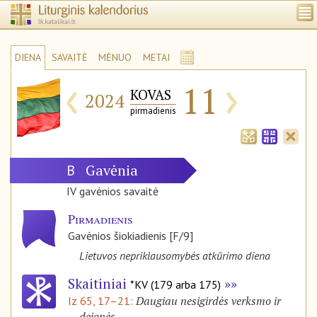
DIENA
SAVAITĖ
MĖNUO
METAI
‹
›
11
KOVAS
2024
pirmadienis
Gavėnia
B
IV gavėnios savaitė
Pirmadienis
Gavėnios šiokiadienis [F/9]
Lietuvos nepriklausomybės atkūrimo diena
Skaitiniai
*KV (179 arba 175)
Daugiau nesigirdės verksmo ir
Iz 65, 17–21:
dejonės