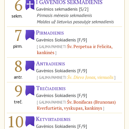
6
I GAVĖNIOS SEKMADIENIS
Gavėnios sekmadienis [S/2]
Pirmasis mėnesio sekmadienis
sekm.
Maldos už lietuvius pasaulyje sekmadienis
7
Pirmadienis
Gavėnios šiokiadienis [F/9]
pirm.
Šv. Perpetua ir Felicita,
GALIMA PAMINĖTI
kankinės
8
Antradienis
Gavėnios šiokiadienis [F/9]
antr.
Šv. Dievo Jonas, vienuolis
GALIMA PAMINĖTI
9
Trečiadienis
Gavėnios šiokiadienis [F/9]
treč.
Šv. Bonifacas (Brunonas)
GALIMA PAMINĖTI
Kverfurtietis, vyskupas, kankinys
10
Ketvirtadienis
Gavėnios šiokiadienis [F/9]