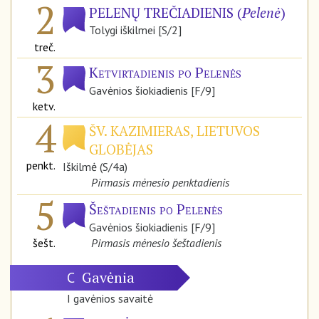
2
PELENŲ TREČIADIENIS (
Pelenė
)
Tolygi iškilmei [S/2]
treč.
3
Ketvirtadienis po Pelenės
Gavėnios šiokiadienis [F/9]
ketv.
4
ŠV. KAZIMIERAS, LIETUVOS
GLOBĖJAS
penkt.
Iškilmė (S/4a)
Pirmasis mėnesio penktadienis
5
Šeštadienis po Pelenės
Gavėnios šiokiadienis [F/9]
šešt.
Pirmasis mėnesio šeštadienis
Gavėnia
C
I gavėnios savaitė