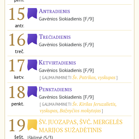
15
Antradienis
Gavėnios šiokiadienis [F/9]
antr.
16
Trečiadienis
Gavėnios šiokiadienis [F/9]
treč.
17
Ketvirtadienis
Gavėnios šiokiadienis [F/9]
ketv.
Šv. Patrikas, vyskupas
GALIMA PAMINĖTI
18
Penktadienis
Gavėnios šiokiadienis [F/9]
penkt.
Šv. Kirilas Jeruzalietis,
GALIMA PAMINĖTI
vyskupas, Bažnyčios mokytojas
19
ŠV. JUOZAPAS, ŠVČ. MERGELĖS
MARIJOS SUŽADĖTINIS
šešt.
Iškilmė (S/3)