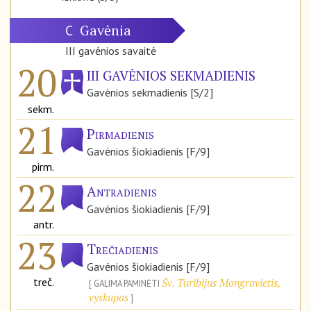
Gavėnia
C
III gavėnios savaitė
20
III GAVĖNIOS SEKMADIENIS
Gavėnios sekmadienis [S/2]
sekm.
21
Pirmadienis
Gavėnios šiokiadienis [F/9]
pirm.
22
Antradienis
Gavėnios šiokiadienis [F/9]
antr.
23
Trečiadienis
Gavėnios šiokiadienis [F/9]
treč.
Šv. Turibijus Mongrovietis,
GALIMA PAMINĖTI
vyskupas