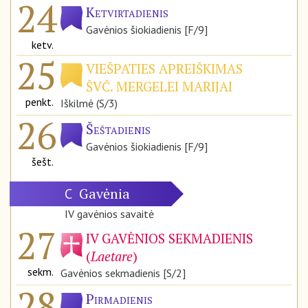
24
Ketvirtadienis
Gavėnios šiokiadienis [F/9]
ketv.
25
VIEŠPATIES APREIŠKIMAS
ŠVČ. MERGELEI MARIJAI
penkt.
Iškilmė (S/3)
26
Šeštadienis
Gavėnios šiokiadienis [F/9]
šešt.
Gavėnia
C
IV gavėnios savaitė
27
IV GAVĖNIOS SEKMADIENIS
(
Laetare
)
sekm.
Gavėnios sekmadienis [S/2]
28
Pirmadienis