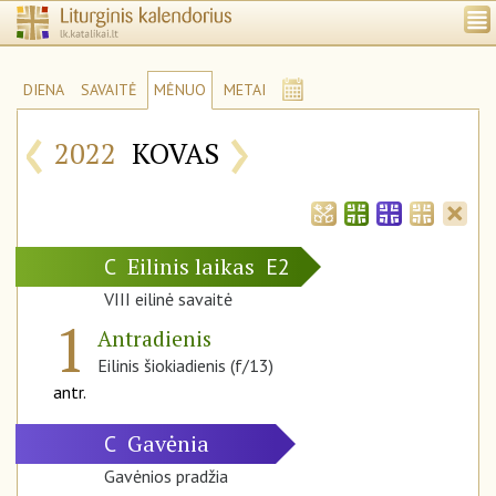
DIENA
SAVAITĖ
MĖNUO
METAI
‹
›
2022
KOVAS
Eilinis laikas
C
E2
VIII eilinė savaitė
1
Antradienis
Eilinis šiokiadienis (f/13)
antr.
Gavėnia
C
Gavėnios pradžia