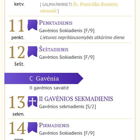
ketv.
Šv. Pranciška Romietė,
GALIMA PAMINĖTI
vienuolė
11
Penktadienis
Gavėnios šiokiadienis [F/9]
penkt.
Lietuvos nepriklausomybės atkūrimo diena
12
Šeštadienis
Gavėnios šiokiadienis [F/9]
šešt.
Gavėnia
C
II gavėnios savaitė
13
II GAVĖNIOS SEKMADIENIS
Gavėnios sekmadienis [S/2]
sekm.
14
Pirmadienis
Gavėnios šiokiadienis [F/9]
pirm.