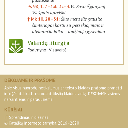
pasitikėkite
Savo išganymą
Ps 98, 1. 2–3ab. 3c–4.
P.:
Viešpats apreiškė.
Šiuo metu jūs gausite
† Mk 10, 28–31:
šimteriopai kartu su persekiojimais ir
ateinančiu laiku – amžinojo gyvenimo
Valandų liturgija
Psalmyno IV savaitė
DĖKOJAME IR PRAŠOME
Apie visus nuorodų netikslumus ar teksto klaidas prašome pranešti
info@katalikai.lt
nurodant tikslią klaidos vietą. DĖKOJAME visiems
naršantiems ir parašiusiems!
KŪRĖJAI
IT Sprendimas ir dizainas
© Katalikų interneto tarnyba, 2016–2020