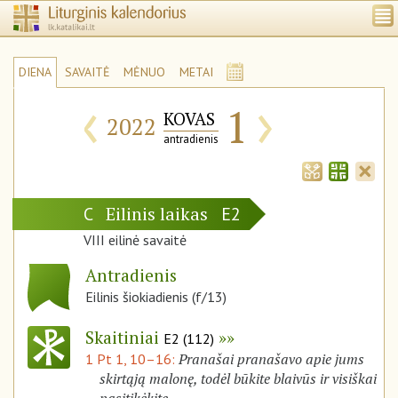
DIENA
SAVAITĖ
MĖNUO
METAI
‹
›
1
KOVAS
2022
antradienis
Eilinis laikas
C
E2
VIII eilinė savaitė
Antradienis
Eilinis šiokiadienis (f/13)
Skaitiniai
E2 (112)
Pranašai pranašavo apie jums
1 Pt 1, 10–16:
skirtąją malonę, todėl būkite blaivūs ir visiškai