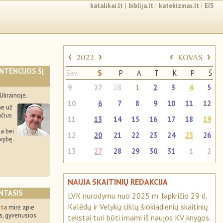
katalikai.lt
|
biblija.lt
|
katekizmas.lt
|
EIS
‹
›
‹
›
2022
KOVAS
INTENCIJOS ŠĮ
Sav.
S
P
A
T
K
P
Š
9
27
28
1
2
3
4
5
Ukrainoje.
10
6
7
8
9
10
11
12
e už
nčius
11
13
14
15
16
17
18
19
da bei
12
20
21
22
23
24
25
26
yvybę.
13
27
28
29
30
31
1
2
NAUJA SKAITINIŲ REDAKCIJA
NTASIS
LVK nurodymu nuo 2025 m. lapkričio 29 d.
Kalėdų ir Velykų ciklų šiokiadienių skaitinių
ita
mirė apie
, gyvenusios
tekstai turi būti imami iš naujos KV knygos.