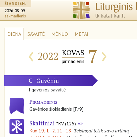
ŠIANDIEN:
2026-08-09
sekmadienis
DIENA
SAVAITĖ
MĖNUO
METAI
‹
›
7
KOVAS
2022
pirmadienis
Gavėnia
C
I gavėnios savaitė
Pirmadienis
Gavėnios šiokiadienis [F/9]
Skaitiniai
*KV (125)
Teisingai teisk savo artimą
Kun 19, 1–2. 11–18: