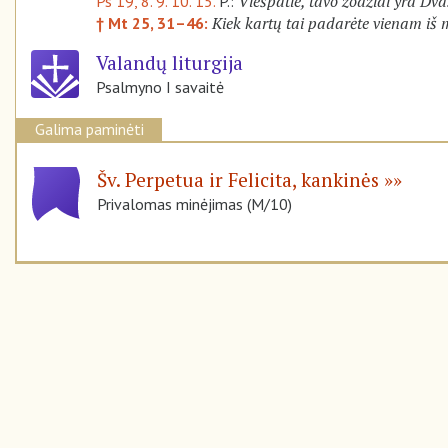
Viešpatie, tavo žodžiai yra Dva
Ps 19, 8. 9. 10. 15.
P.:
Kiek kartų tai padarėte vienam iš
† Mt 25, 31–46:
Valandų liturgija
Psalmyno I savaitė
Galima paminėti
Šv. Perpetua ir Felicita, kankinės
Privalomas minėjimas (M/10)