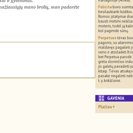
sia ir gyvenimas.
Kartaginoje (Afrika).
 mažiausiųjų mano brolių, man padarėte
Felicita
buvo suimta
besilaukianti kūdikio.
Romos įstatymai dra
bausti mirtimi nėščia
moteris, todėl ją kali
kol pagimdė sūnų.
Perpetuos
tėvas bu
pagonis, su ašaromis
maldavęs pagailėti j
seno ir atsižadėti Kri
bet Perpetua parodė 
greta stovinčius indus
jis galėtų pavadinti j
kitaip. Tėvas atsakęs 
pasakė negalinti nebūt
t. y. krikščionė.
GAVĖNIA
Plačiau