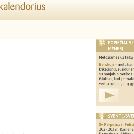
POPIEŽIAUS 
MĖNESĮ
Meldžiamės už taiką 
Bendroji
– meldžiam
krikščionis, susiduria
su naujais bioetikos
iššūkiais, kad jie mal
veikla toliau gintų g
ŠVENTĖ/ŠVE
Šv. Perpetua ir Felic
202–203 m. Romėnės