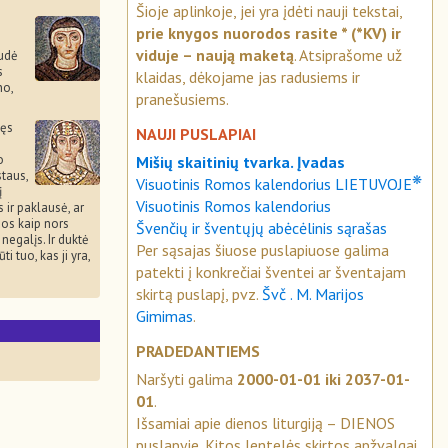
Šioje aplinkoje, jei yra įdėti nauji tekstai,
prie knygos nuorodos rasite * (*KV) ir
viduje – naują maketą
. Atsiprašome už
udė
s
klaidas, dėkojame jas radusiems ir
no,
pranešusiems.
vęs
NAUJI PUSLAPIAI
o
Mišių skaitinių tvarka. Įvadas
staus,
❋
Visuotinis Romos kalendorius LIETUVOJE
į
Visuotinis Romos kalendorius
 ir paklausė, ar
uos kaip nors
Švenčių ir šventųjų abėcėlinis sąrašas
negalįs. Ir duktė
Per sąsajas šiuose puslapiuose galima
i tuo, kas ji yra,
patekti į konkrečiai šventei ar šventajam
skirtą puslapį, pvz.
Švč . M. Marijos
Gimimas
.
PRADEDANTIEMS
Naršyti galima
2000-01-01 iki 2037-01-
01
.
Išsamiai apie dienos liturgiją – DIENOS
puslapyje. Kitos lentelės skirtos apžvalgai.