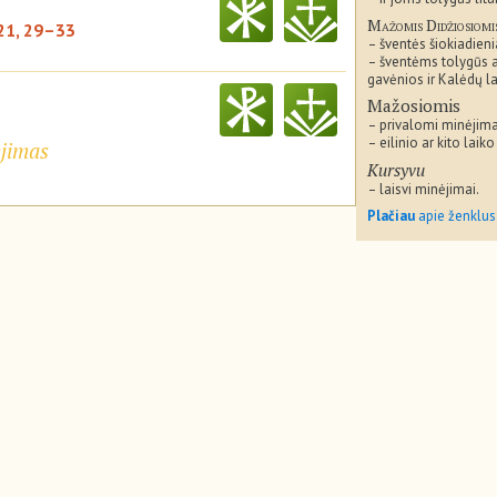
Mažomis Didžiosiomi
 21, 29–33
– šventės šiokiadieni
– šventėms tolygūs 
gavėnios ir Kalėdų la
Mažosiomis
– privalomi minėjima
– eilinio ar kito laiko
ėjimas
Kursyvu
– laisvi minėjimai.
Plačiau
apie ženklus