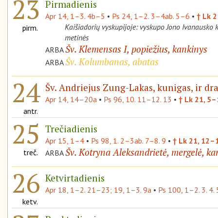
23
Pirmadienis
Apr 14, 1–3. 4b–5
•
Ps 24, 1–2. 3–4ab. 5–6
•
† Lk 2
Kaišiadorių vyskupijoje: vyskupo Jono Ivanausko 
pirm.
metinės
Šv. Klemensas I, popiežius, kankinys
ARBA
Šv. Kolumbanas, abatas
ARBA
24
Šv. Andriejus Zung-Lakas, kunigas, ir dr
Apr 14, 14–20a
•
Ps 96, 10. 11–12. 13
•
† Lk 21, 5
antr.
25
Trečiadienis
Apr 15, 1–4
•
Ps 98, 1. 2–3ab. 7–8. 9
•
† Lk 21, 12–
Šv. Kotryna Aleksandrietė, mergelė, ka
treč.
ARBA
26
Ketvirtadienis
Apr 18, 1–2. 21–23; 19, 1–3. 9a
•
Ps 100, 1–2. 3. 4. 
ketv.