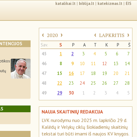
katalikai.lt
|
biblija.lt
|
katekizmas.lt
|
EIS
‹
›
‹
›
2020
LAPKRITIS
INTENCIJOS
Sav.
S
P
A
T
K
P
Š
45
1
2
3
4
5
6
7
otikos
46
8
9
10
11
12
13
14
autų
47
15
16
17
18
19
20
21
48
22
23
24
25
26
27
28
49
29
30
1
2
3
4
5
AS
NAUJA SKAITINIŲ REDAKCIJA
LVK nurodymu nuo 2025 m. lapkričio 29 d.
Kalėdų ir Velykų ciklų šiokiadienių skaitinių
tekstai turi būti imami iš naujos KV knygos.