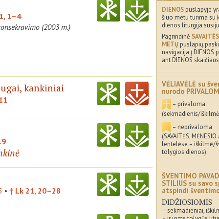
DIENOS
puslapyje yr
1, 1–4
šiuo metu turima su 
dienos liturgija susij
konsekravimo (2003 m.)
Pagrindinė
SAVAITĖS
METŲ
puslapių paskir
navigacija į DIENOS p
ant DIENOS skaičiaus
VĖLIAVĖLĖ su šve
augai, kankiniai
nurodo PRIVALO
–11
– privaloma
(sekmadienis/iškilmė
– neprivaloma
(SAVAITĖS, MĖNESIO
19
lentelėse – iškilmė/
nkinė
tolygios dienos).
ŠVENTIMO PAVAD
STILIUS su savo s
5
•
† Lk 21, 20–28
atspindi šventi
DIDŽIOSIOMIS
– sekmadieniai, iškil
– ir joms tolygūs litu