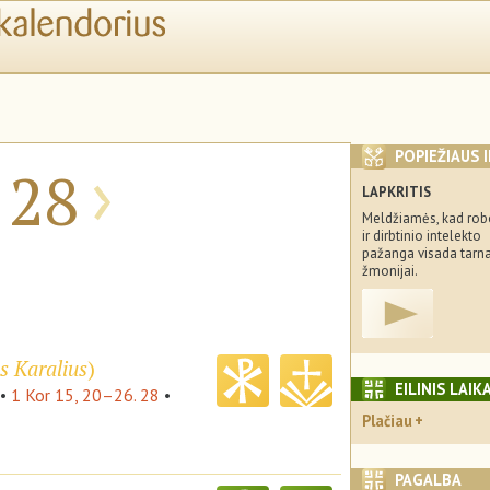
›
POPIEŽIAUS 
28
LAPKRITIS
Meldžiamės, kad rob
ir dirbtinio intelekto
pažanga visada tarn
žmonijai.
s Karalius
)
EILINIS LAIK
•
1 Kor 15, 20–26. 28
•
Plačiau
PAGALBA