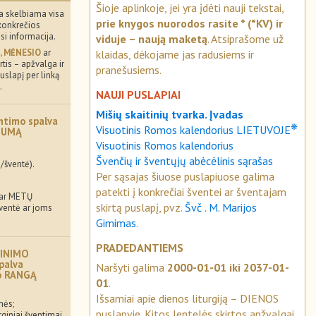
Šioje aplinkoje, jei yra įdėti nauji tekstai,
a skelbiama visa
prie knygos nuorodos rasite * (*KV) ir
konkrečios
usi informacija.
viduje – naują maketą
. Atsiprašome už
, MĖNESIO
ar
klaidas, dėkojame jas radusiems ir
tis – apžvalga ir
pranešusiems.
uslapį per linką
.
NAUJI PUSLAPIAI
Mišių skaitinių tvarka. Įvadas
ntimo spalva
❋
Visuotinis Romos kalendorius LIETUVOJE
MUMĄ
Visuotinis Romos kalendorius
Švenčių ir šventųjų abėcėlinis sąrašas
/šventė).
Per sąsajas šiuose puslapiuose galima
patekti į konkrečiai šventei ar šventajam
 ar METŲ
skirtą puslapį, pvz.
Švč . M. Marijos
šventė ar joms
Gimimas
.
PRADEDANTIEMS
INIMO
palva
Naršyti galima
2000-01-01 iki 2037-01-
mo RANGĄ
01
.
Išsamiai apie dienos liturgiją – DIENOS
mės;
puslapyje. Kitos lentelės skirtos apžvalgai.
rginiai šventimai.