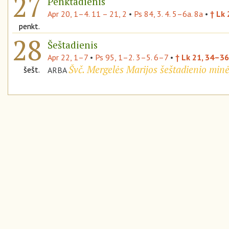
27
Penktadienis
Apr 20, 1–4. 11 – 21, 2
•
Ps 84, 3. 4. 5–6a. 8a
•
† Lk
penkt.
28
Šeštadienis
Apr 22, 1–7
•
Ps 95, 1–2. 3–5. 6–7
•
† Lk 21, 34–36
Švč. Mergelės Marijos šeštadienio min
šešt.
ARBA