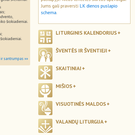
Jums gali praversti
LK dienos puslapio
s
schema
.
ais;
advento,
iko šiokiadieniai.
LITURGINIS KALENDORIUS
i;
 šiokiadieniai.
ŠVENTĖS IR ŠVENTIEJI
 ir santrumpas »»
SKAITINIAI
MIŠIOS
VISUOTINĖS MALDOS
VALANDŲ LITURGIJA