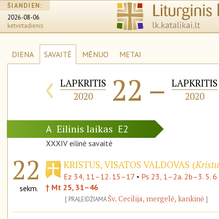
ŠIANDIEN:
2026-08-06
ketvirtadienis
DIENA
SAVAITĖ
MĖNUO
METAI
‹
22
–
LAPKRITIS
LAPKRITIS
2020
2020
Eilinis laikas
A
E2
XXXIV eilinė savaitė
22
KRISTUS, VISATOS VALDOVAS (
Kristu
Ez 34, 11–12. 15–17
•
Ps 23, 1–2a. 2b–3. 5. 6
† Mt 25, 31–46
sekm.
Šv. Cecilija, mergelė, kankinė
PRALEIDŽIAMA