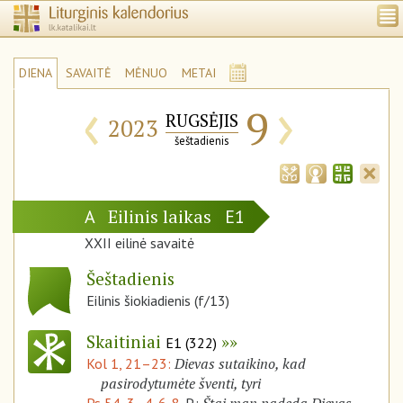
DIENA
SAVAITĖ
MĖNUO
METAI
‹
›
9
RUGSĖJIS
2023
šeštadienis
Eilinis laikas
A
E1
XXII eilinė savaitė
Šeštadienis
Eilinis šiokiadienis (f/13)
Skaitiniai
E1 (322)
Dievas sutaikino, kad
Kol 1, 21–23:
pasirodytumėte šventi, tyri