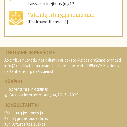
Laisvas minėjimas (m/12)
Valandų liturgija minėjimo
[Psalmyno II savaitė]
DĖKOJAME IR PRAŠOME
Apie visus nuorodų netikslumus ar teksto klaidas prašome pranešti
info@katalikai.lt
nurodant tikslią klaidos vietą. DĖKOJAME visiems
naršantiems ir parašiusiems!
KŪRĖJAI
IT Sprendimas ir dizainas
© Katalikų interneto tarnyba, 2016–2020
KONSULTANTAI
LVK Liturgijos komisija
Kan. Vygintas Gudeliūnas
Kun. Artūras Kazlauskas