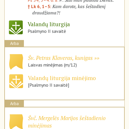
Štai man padeda Dievas.
Ps 54, 3–4. 6. 8.
P.:
Kam darote, kas šeštadienį
† Lk 6, 1–5:
draudžiama?!
Valandų liturgija
Psalmyno II savaitė
Arba
Šv. Petras Klaveras, kunigas
Laisvas minėjimas (m/12)
Valandų liturgija minėjimo
[Psalmyno II savaitė]
Arba
Švč. Mergelės Marijos šeštadienio
minėjimas