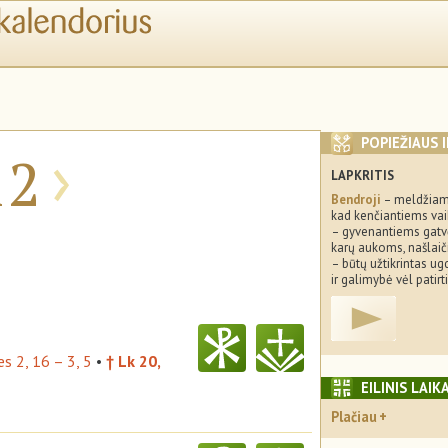
›
POPIEŽIAUS 
12
LAPKRITIS
Bendroji
– meldžiam
kad kenčiantiems va
– gyvenantiems gatv
karų aukoms, našlai
– būtų užtikrintas u
ir galimybė vėl patir
es 2, 16 – 3, 5
•
† Lk 20,
EILINIS LAIK
Plačiau