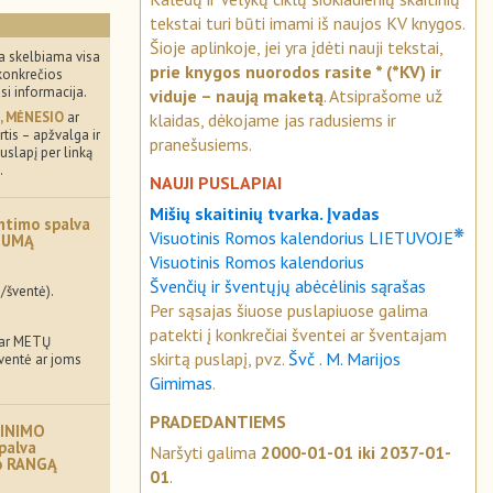
tekstai turi būti imami iš naujos KV knygos.
Šioje aplinkoje, jei yra įdėti nauji tekstai,
a skelbiama visa
prie knygos nuorodos rasite * (*KV) ir
konkrečios
usi informacija.
viduje – naują maketą
. Atsiprašome už
, MĖNESIO
ar
klaidas, dėkojame jas radusiems ir
tis – apžvalga ir
pranešusiems.
uslapį per linką
.
NAUJI PUSLAPIAI
Mišių skaitinių tvarka. Įvadas
ntimo spalva
❋
Visuotinis Romos kalendorius LIETUVOJE
MUMĄ
Visuotinis Romos kalendorius
Švenčių ir šventųjų abėcėlinis sąrašas
/šventė).
Per sąsajas šiuose puslapiuose galima
patekti į konkrečiai šventei ar šventajam
 ar METŲ
skirtą puslapį, pvz.
Švč . M. Marijos
šventė ar joms
Gimimas
.
PRADEDANTIEMS
INIMO
palva
Naršyti galima
2000-01-01 iki 2037-01-
mo RANGĄ
01
.