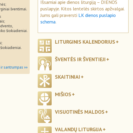
Išsamiai apie dienos liturgiją – DIENOS
mės;
puslapyje. Kitos lentelės skirtos apžvalgai.
rginiai šventimai.
Jums gali praversti
LK dienos puslapio
s
schema
.
ais;
advento,
iko šiokiadieniai.
LITURGINIS KALENDORIUS
i;
 šiokiadieniai.
ŠVENTĖS IR ŠVENTIEJI
 ir santrumpas »»
SKAITINIAI
MIŠIOS
VISUOTINĖS MALDOS
VALANDŲ LITURGIJA