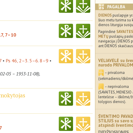
PAGALBA
DIENOS
puslapyje yr
šiuo metu turima su 
dienos liturgija susij
Pagrindinė
SAVAITĖS
17, 7–10
METŲ
puslapių paskir
navigacija į DIENOS p
ant DIENOS skaičiaus
7
•
Ps 46, 2–3. 5–6. 8–9
•
VĖLIAVĖLĖ su šve
nurodo PRIVALO
– privaloma
-02-05 – 1953-11-08),
(sekmadienis/iškilmė
– neprivaloma
(SAVAITĖS, MĖNESIO
 mokytojas
lentelėse – iškilmė/
tolygios dienos).
5
ŠVENTIMO PAVAD
STILIUS su savo s
atspindi šventi
7
DIDŽIOSIOMIS