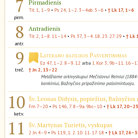
7
Pirmadienis
Tit 1, 1–9
•
Ps 24, 1–2. 3–4ab. 5–6
•
† Lk 17, 1–6
pirm.
8
Antradienis
Tit 2, 1–8. 11–14
•
Ps 37, 3–4. 18. 23. 27. 29
•
† Lk 
antr.
9
Laterano bazilikos Pašventinimas
Ez 47, 1–2. 8–9. 12
arba
1 Kor 3, 9b–11. 16–1
treč.
† Jn 2, 13–22
Meldžiame arkivyskupui Mečislovui Reiniui (1884
kankiniui, Bažnyčios pripažinimo palaimintuoju.
10
Šv. Leonas Didysis, popiežius, Bažnyčios
Fm 7–20
•
Ps 146, 7. 8–9a. 9bc–10
•
† Lk 17, 20–2
ketv.
11
Šv. Martynas Turietis, vyskupas
2 Jn 4–9
•
Ps 119, 1. 2. 10. 11. 17. 18
•
† Lk 17, 26–3