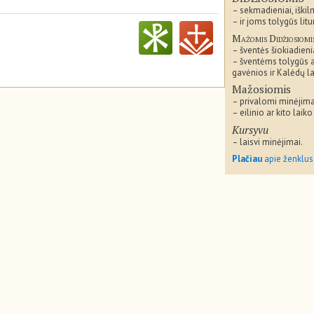
– sekmadieniai, iškil
– ir joms tolygūs litu
Mažomis Didžiosiomi
– šventės šiokiadieni
– šventėms tolygūs 
gavėnios ir Kalėdų la
Mažosiomis
– privalomi minėjima
– eilinio ar kito laiko
Kursyvu
– laisvi minėjimai.
Plačiau
apie ženklus