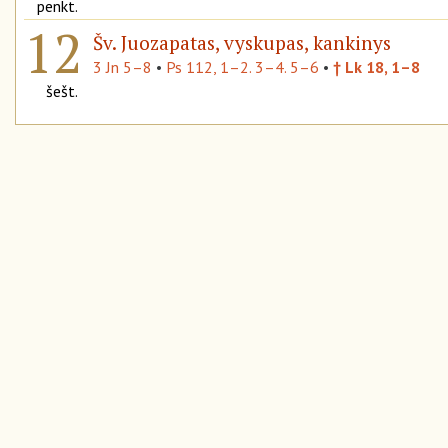
penkt.
12
Šv. Juozapatas, vyskupas, kankinys
3 Jn 5–8
•
Ps 112, 1–2. 3–4. 5–6
•
† Lk 18, 1–8
šešt.