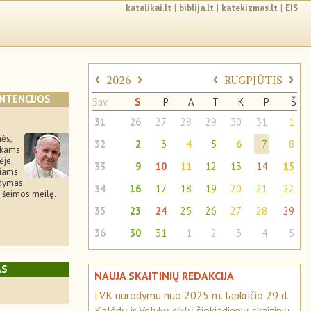
katalikai.lt
|
biblija.lt
|
katekizmas.lt
|
EIS
‹
›
‹
›
2026
RUGPJŪTIS
INTENCIJOS
Sav.
S
P
A
T
K
P
Š
31
26
27
28
29
30
31
1
ės,
32
2
3
4
5
6
7
8
ikams
ėje,
33
9
10
11
12
13
14
15
čiams
gdymas
34
16
17
18
19
20
21
22
ti šeimos meilę.
35
23
24
25
26
27
28
29
36
30
31
1
2
3
4
5
AS
NAUJA SKAITINIŲ REDAKCIJA
LVK nurodymu nuo 2025 m. lapkričio 29 d.
Kalėdų ir Velykų ciklų šiokiadienių skaitinių