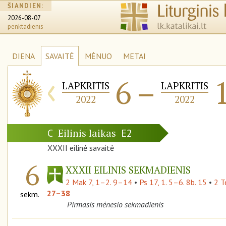
ŠIANDIEN:
2026-08-07
penktadienis
DIENA
SAVAITĖ
MĖNUO
METAI
‹
6
–
LAPKRITIS
LAPKRITIS
2022
2022
Eilinis laikas
C
E2
XXXII eilinė savaitė
6
XXXII EILINIS SEKMADIENIS
2 Mak 7, 1–2. 9–14
•
Ps 17, 1. 5–6. 8b. 15
•
2 T
27–38
sekm.
Pirmasis mėnesio sekmadienis