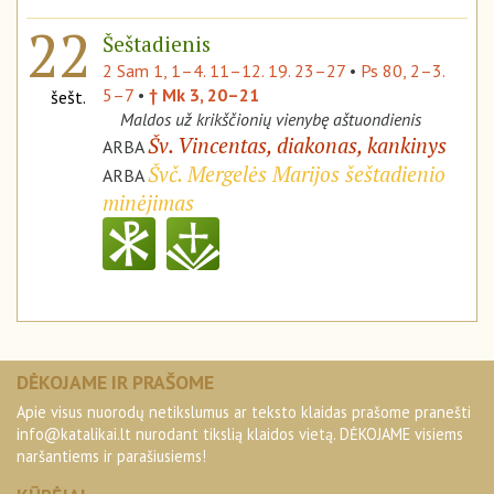
22
Šeštadienis
2 Sam 1, 1–4. 11–12. 19. 23–27
•
Ps 80, 2–3.
5–7
•
† Mk 3, 20–21
šešt.
Maldos už krikščionių vienybę aštuondienis
Šv. Vincentas, diakonas, kankinys
ARBA
Švč. Mergelės Marijos šeštadienio
ARBA
minėjimas
DĖKOJAME IR PRAŠOME
Apie visus nuorodų netikslumus ar teksto klaidas prašome pranešti
info@katalikai.lt
nurodant tikslią klaidos vietą. DĖKOJAME visiems
naršantiems ir parašiusiems!