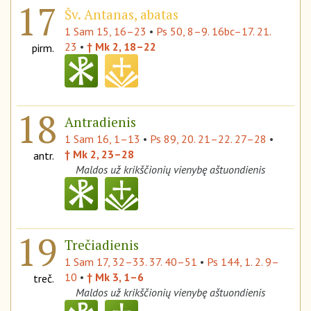
17
Šv. Antanas, abatas
1 Sam 15, 16–23
•
Ps 50, 8–9. 16bc–17. 21.
23
•
† Mk 2, 18–22
pirm.
18
Antradienis
1 Sam 16, 1–13
•
Ps 89, 20. 21–22. 27–28
•
† Mk 2, 23–28
antr.
Maldos už krikščionių vienybę aštuondienis
19
Trečiadienis
1 Sam 17, 32–33. 37. 40–51
•
Ps 144, 1. 2. 9–
10
•
† Mk 3, 1–6
treč.
Maldos už krikščionių vienybę aštuondienis