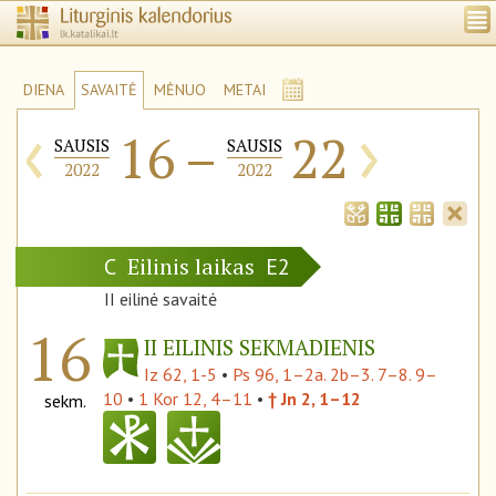
DIENA
SAVAITĖ
MĖNUO
METAI
‹
›
16
–
22
SAUSIS
SAUSIS
2022
2022
Eilinis laikas
C
E2
II eilinė savaitė
16
II EILINIS SEKMADIENIS
Iz 62, 1-5
•
Ps 96, 1–2a. 2b–3. 7–8. 9–
10
•
1 Kor 12, 4–11
•
† Jn 2, 1–12
sekm.