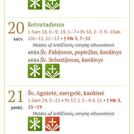
20
Ketvirtadienis
1 Sam 18, 6–9; 19, 1–7
•
Ps 56, 2–3. 9–10ab.
10c–11. 12–13
•
† Mk 3, 7–12
ketv.
Maldos už krikščionių vienybę aštuondienis
Šv. Fabijonas, popiežius, kankinys
ARBA
Šv. Sebastijonas, kankinys
ARBA
21
Šv. Agnietė, mergelė, kankinė
1 Sam 24, 3–21
•
Ps 57, 2. 3–4. 6. 11
•
† Mk 3,
13–19
penkt.
Maldos už krikščionių vienybę aštuondienis