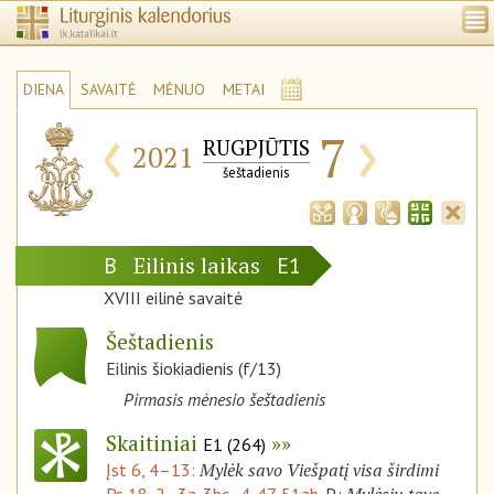
DIENA
SAVAITĖ
MĖNUO
METAI
‹
›
7
RUGPJŪTIS
2021
šeštadienis
Eilinis laikas
B
E1
XVIII eilinė savaitė
Šeštadienis
Eilinis šiokiadienis (f/13)
Pirmasis mėnesio šeštadienis
Skaitiniai
E1 (264)
Mylėk savo Viešpatį visa širdimi
Įst 6, 4–13: