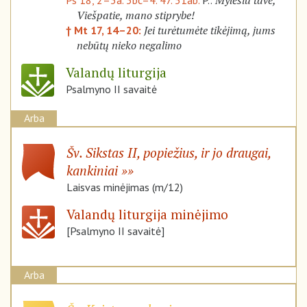
Mylėsiu tave,
Ps 18, 2–3a. 3bc–4. 47. 51ab.
P.:
Viešpatie, mano stiprybe!
Jei turėtumėte tikėjimą, jums
† Mt 17, 14–20:
nebūtų nieko negalimo
Valandų liturgija
Psalmyno II savaitė
Arba
Šv. Sikstas II, popiežius, ir jo draugai,
kankiniai
Laisvas minėjimas (m/12)
Valandų liturgija minėjimo
[Psalmyno II savaitė]
Arba