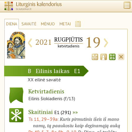
DIENA
SAVAITĖ
MĖNUO
METAI
‹
›
19
RUGPJŪTIS
2021
ketvirtadienis
Eilinis laikas
B
E1
XX eilinė savaitė
Ketvirtadienis
Eilinis šiokiadienis (f/13)
Skaitiniai
E1 (291)
Kuris pirmutinis išeis iš mano
Ts 11, 29–39a:
namų, tą paaukosiu kaip deginamąją auką