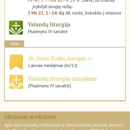
Dieve, aš trokštu
Ps 40, 5. 7–8a. 8b–9. 10.
P.:
įvykdyti tavąją valią.
Ką tik rasite, kvieskite į vestuves
† Mt 22, 1–14:
Valandų liturgija
Psalmyno IV savaitė
Arba
Šv. Jonas Eudas, kunigas
Laisvas minėjimas (m/12)
Valandų liturgija minėjimo
[Psalmyno IV savaitė]
DĖKOJAME IR PRAŠOME
Apie visus nuorodų netikslumus ar teksto klaidas prašome pranešti