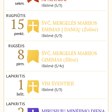
sekm.
Iškilmė (S/3)
RUGPJŪTIS
15
ŠVČ. MERGELĖS MARIJOS
ĖMIMAS Į DANGŲ (
Žolinė
)
penkt.
Iškilmė (S/3)
RUGSĖJIS
8
ŠVČ. MERGELĖS MARIJOS
GIMIMAS (
Šilinė
)
pirm.
Iškilmė (S/4c)
LAPKRITIS
1
VISI ŠVENTIEJI
Iškilmė (S/3)
šešt.
LAPKRITIS
MIRUSIŲJŲ MINĖJIMO DIENA