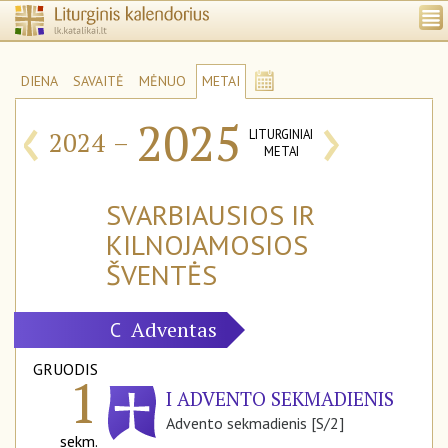
DIENA
SAVAITĖ
MĖNUO
METAI
‹
›
2025
2024
–
LITURGINIAI
METAI
SVARBIAUSIOS IR
KILNOJAMOSIOS
ŠVENTĖS
Adventas
C
GRUODIS
1
I ADVENTO SEKMADIENIS
Advento sekmadienis [S/2]
sekm.