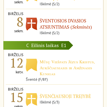
sekm.
Iškilmė (S/2)
BIRŽELIS
8
ŠVENTOSIOS DVASIOS
ATSIUNTIMAS (
Sekminės
)
sekm.
Iškilmė (S/2)
Eilinis laikas
C
E1
BIRŽELIS
12
Mūsų Viešpats Jėzus Kristus,
Aukščiausiasis ir Amžinasis
ketv.
Kunigas
Šventė (F/8f)
BIRŽELIS
15
ŠVENČIAUSIOJI TREJYBĖ
Iškilmė (S/3)
sekm.