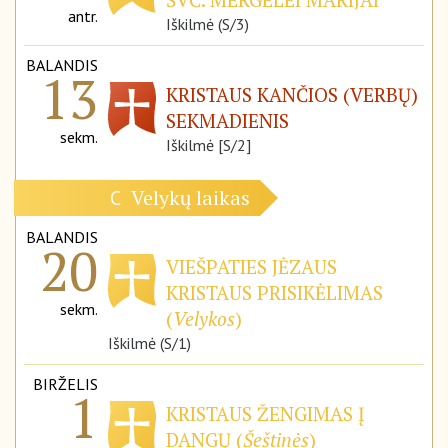
antr.
Iškilmė (S/3)
BALANDIS
13
KRISTAUS KANČIOS (VERBŲ)
SEKMADIENIS
sekm.
Iškilmė [S/2]
Velykų laikas
C
BALANDIS
20
VIEŠPATIES JĖZAUS
KRISTAUS PRISIKĖLIMAS
sekm.
(
Velykos
)
Iškilmė (S/1)
BIRŽELIS
1
KRISTAUS ŽENGIMAS Į
DANGŲ (
Šeštinės
)