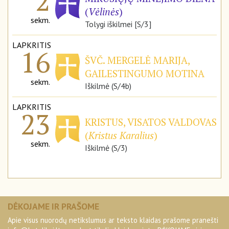
2
(
Vėlinės
)
sekm.
Tolygi iškilmei [S/3]
LAPKRITIS
16
ŠVČ. MERGELĖ MARIJA,
GAILESTINGUMO MOTINA
sekm.
Iškilmė (S/4b)
LAPKRITIS
23
KRISTUS, VISATOS VALDOVAS
(
Kristus Karalius
)
sekm.
Iškilmė (S/3)
DĖKOJAME IR PRAŠOME
Apie visus nuorodų netikslumus ar teksto klaidas prašome pranešti