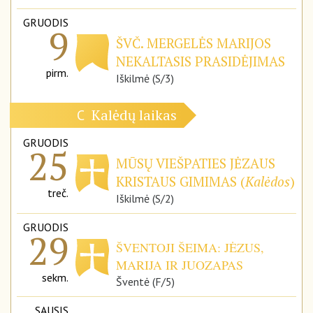
GRUODIS
9
ŠVČ. MERGELĖS MARIJOS
NEKALTASIS PRASIDĖJIMAS
pirm.
Iškilmė (S/3)
Kalėdų laikas
C
GRUODIS
25
MŪSŲ VIEŠPATIES JĖZAUS
KRISTAUS GIMIMAS (
Kalėdos
)
treč.
Iškilmė (S/2)
GRUODIS
29
ŠVENTOJI ŠEIMA: JĖZUS,
MARIJA IR JUOZAPAS
sekm.
Šventė (F/5)
SAUSIS