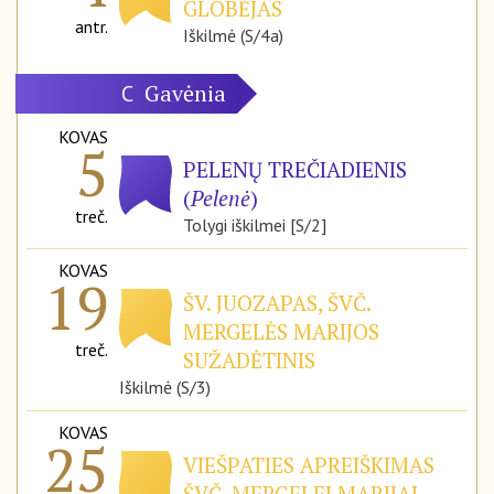
GLOBĖJAS
antr.
Iškilmė (S/4a)
Gavėnia
C
KOVAS
5
PELENŲ TREČIADIENIS
(
Pelenė
)
treč.
Tolygi iškilmei [S/2]
KOVAS
19
ŠV. JUOZAPAS, ŠVČ.
MERGELĖS MARIJOS
treč.
SUŽADĖTINIS
Iškilmė (S/3)
KOVAS
25
VIEŠPATIES APREIŠKIMAS
ŠVČ. MERGELEI MARIJAI