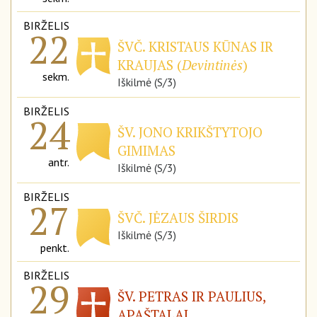
BIRŽELIS
22
ŠVČ. KRISTAUS KŪNAS IR
KRAUJAS (
Devintinės
)
sekm.
Iškilmė (S/3)
BIRŽELIS
24
ŠV. JONO KRIKŠTYTOJO
GIMIMAS
antr.
Iškilmė (S/3)
BIRŽELIS
27
ŠVČ. JĖZAUS ŠIRDIS
Iškilmė (S/3)
penkt.
BIRŽELIS
29
ŠV. PETRAS IR PAULIUS,
APAŠTALAI