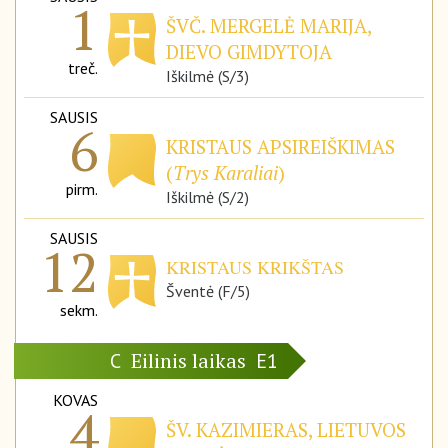
1
ŠVČ. MERGELĖ MARIJA,
DIEVO GIMDYTOJA
treč.
Iškilmė (S/3)
SAUSIS
6
KRISTAUS APSIREIŠKIMAS
(
Trys Karaliai
)
pirm.
Iškilmė (S/2)
SAUSIS
12
KRISTAUS KRIKŠTAS
Šventė (F/5)
sekm.
Eilinis laikas
C
E1
KOVAS
4
ŠV. KAZIMIERAS, LIETUVOS