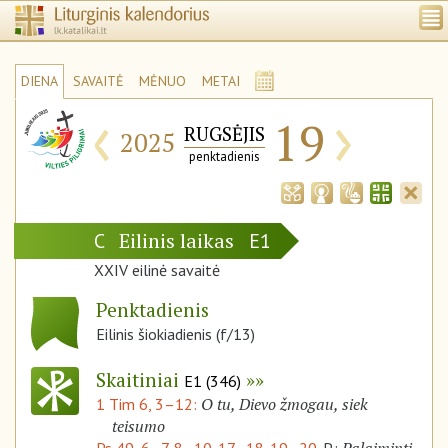
DIENA
SAVAITĖ
MĖNUO
METAI
‹
›
19
RUGSĖJIS
2025
penktadienis
Eilinis laikas
C
E1
XXIV eilinė savaitė
Penktadienis
Eilinis šiokiadienis (f/13)
Skaitiniai
E1 (346)
O tu, Dievo žmogau, siek
1 Tim 6, 3–12:
teisumo