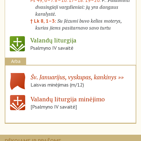
Palaiminti
Ps 49, 6–7. 8–10. 17–18. 19–20.
P.:
dvasingieji vargdieniai: jų yra dangaus
karalystė.
Su Jėzumi buvo kelios moterys,
† Lk 8, 1–3:
kurios jiems pasitarnavo savo turtu
Valandų liturgija
Psalmyno IV savaitė
Arba
Šv. Januarijus, vyskupas, kankinys
Laisvas minėjimas (m/12)
Valandų liturgija minėjimo
[Psalmyno IV savaitė]
DĖKOJAME IR PRAŠOME