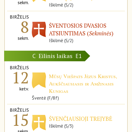
sekm.
Iškilmė (S/2)
BIRŽELIS
8
ŠVENTOSIOS DVASIOS
ATSIUNTIMAS (
Sekminės
)
sekm.
Iškilmė (S/2)
Eilinis laikas
C
E1
BIRŽELIS
12
Mūsų Viešpats Jėzus Kristus,
Aukščiausiasis ir Amžinasis
ketv.
Kunigas
Šventė (F/8f)
BIRŽELIS
15
ŠVENČIAUSIOJI TREJYBĖ
Iškilmė (S/3)
sekm.