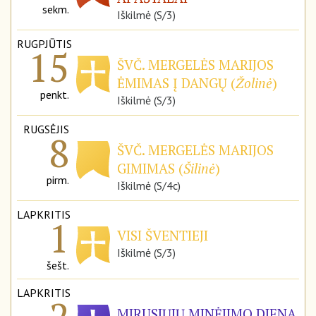
sekm.
Iškilmė (S/3)
RUGPJŪTIS
15
ŠVČ. MERGELĖS MARIJOS
ĖMIMAS Į DANGŲ (
Žolinė
)
penkt.
Iškilmė (S/3)
RUGSĖJIS
8
ŠVČ. MERGELĖS MARIJOS
GIMIMAS (
Šilinė
)
pirm.
Iškilmė (S/4c)
LAPKRITIS
1
VISI ŠVENTIEJI
Iškilmė (S/3)
šešt.
LAPKRITIS
MIRUSIŲJŲ MINĖJIMO DIENA