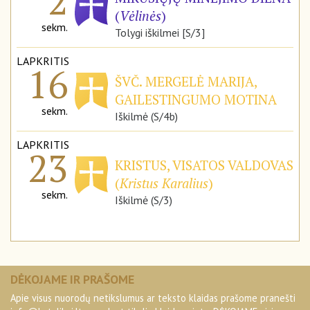
2
(
Vėlinės
)
sekm.
Tolygi iškilmei [S/3]
LAPKRITIS
16
ŠVČ. MERGELĖ MARIJA,
GAILESTINGUMO MOTINA
sekm.
Iškilmė (S/4b)
LAPKRITIS
23
KRISTUS, VISATOS VALDOVAS
(
Kristus Karalius
)
sekm.
Iškilmė (S/3)
DĖKOJAME IR PRAŠOME
Apie visus nuorodų netikslumus ar teksto klaidas prašome pranešti