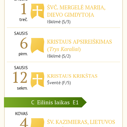
1
ŠVČ. MERGELĖ MARIJA,
DIEVO GIMDYTOJA
treč.
Iškilmė (S/3)
SAUSIS
6
KRISTAUS APSIREIŠKIMAS
(
Trys Karaliai
)
pirm.
Iškilmė (S/2)
SAUSIS
12
KRISTAUS KRIKŠTAS
Šventė (F/5)
sekm.
Eilinis laikas
C
E1
KOVAS
4
ŠV. KAZIMIERAS, LIETUVOS