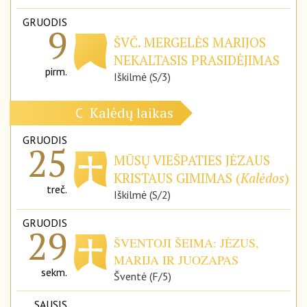
GRUODIS
9
ŠVČ. MERGELĖS MARIJOS
NEKALTASIS PRASIDĖJIMAS
pirm.
Iškilmė (S/3)
Kalėdų laikas
C
GRUODIS
25
MŪSŲ VIEŠPATIES JĖZAUS
KRISTAUS GIMIMAS (
Kalėdos
)
treč.
Iškilmė (S/2)
GRUODIS
29
ŠVENTOJI ŠEIMA: JĖZUS,
MARIJA IR JUOZAPAS
sekm.
Šventė (F/5)
SAUSIS