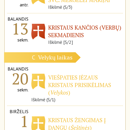
antr.
Iškilmė (S/3)
BALANDIS
13
KRISTAUS KANČIOS (VERBŲ)
SEKMADIENIS
sekm.
Iškilmė [S/2]
Velykų laikas
C
BALANDIS
20
VIEŠPATIES JĖZAUS
KRISTAUS PRISIKĖLIMAS
sekm.
(
Velykos
)
Iškilmė (S/1)
BIRŽELIS
1
KRISTAUS ŽENGIMAS Į
DANGŲ (
Šeštinės
)