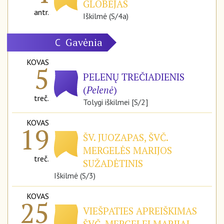
GLOBĖJAS
antr.
Iškilmė (S/4a)
Gavėnia
C
KOVAS
5
PELENŲ TREČIADIENIS
(
Pelenė
)
treč.
Tolygi iškilmei [S/2]
KOVAS
19
ŠV. JUOZAPAS, ŠVČ.
MERGELĖS MARIJOS
treč.
SUŽADĖTINIS
Iškilmė (S/3)
KOVAS
25
VIEŠPATIES APREIŠKIMAS
ŠVČ. MERGELEI MARIJAI