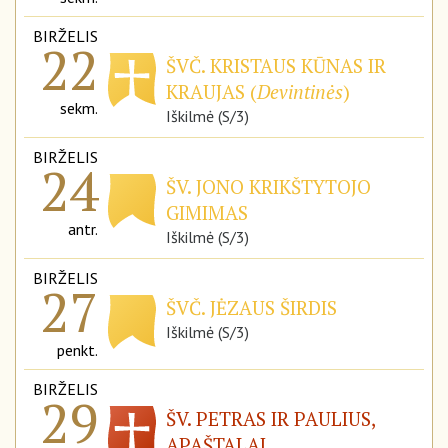
BIRŽELIS
22
ŠVČ. KRISTAUS KŪNAS IR
KRAUJAS (
Devintinės
)
sekm.
Iškilmė (S/3)
BIRŽELIS
24
ŠV. JONO KRIKŠTYTOJO
GIMIMAS
antr.
Iškilmė (S/3)
BIRŽELIS
27
ŠVČ. JĖZAUS ŠIRDIS
Iškilmė (S/3)
penkt.
BIRŽELIS
29
ŠV. PETRAS IR PAULIUS,
APAŠTALAI