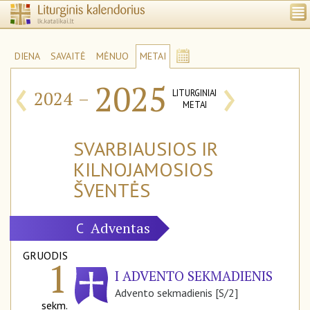
DIENA
SAVAITĖ
MĖNUO
METAI
‹
›
2025
2024
–
LITURGINIAI
METAI
SVARBIAUSIOS IR
KILNOJAMOSIOS
ŠVENTĖS
Adventas
C
GRUODIS
1
I ADVENTO SEKMADIENIS
Advento sekmadienis [S/2]
sekm.