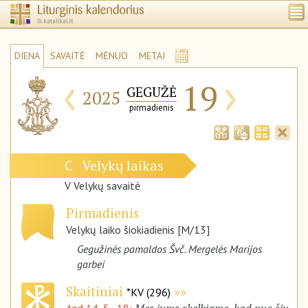
DIENA
SAVAITĖ
MĖNUO
METAI
‹
›
19
GEGUŽĖ
2025
pirmadienis
Velykų laikas
C
V Velykų savaitė
Pirmadienis
Velykų laiko šiokiadienis [M/13]
Gegužinės pamaldos Švč. Mergelės Marijos
garbei
Skaitiniai
*KV (296)