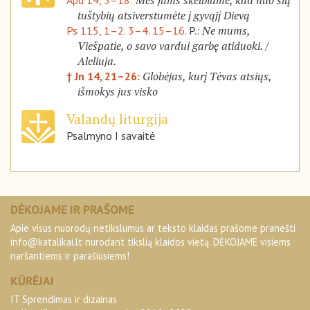
Mes jums skelbiame, kad nuo šių
Apd 14, 5–18:
tuštybių atsiverstumėte į gyvąjį Dievą
Ne mums,
Ps 115, 1–2. 3–4. 15–16.
P.:
Viešpatie, o savo vardui garbę atiduoki. /
Aleliuja.
Globėjas, kurį Tėvas atsiųs,
† Jn 14, 21–26:
išmokys jus visko
Valandų liturgija
Psalmyno I savaitė
DĖKOJAME IR PRAŠOME
Apie visus nuorodų netikslumus ar teksto klaidas prašome pranešti
info@katalikai.lt
nurodant tikslią klaidos vietą. DĖKOJAME visiems
naršantiems ir parašiusiems!
KŪRĖJAI
IT Sprendimas ir dizainas