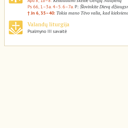
Keliaudami skelbė Gerąją Naujieną
Apd 8, 1b–8:
Šlovinkite Dievą džiaugsm
Ps 66, 1–3a. 4–5. 6–7a.
P.:
Tokia mano Tėvo valia, kad kiekviena
† Jn 6, 35–40:
Valandų liturgija
Psalmyno III savaitė