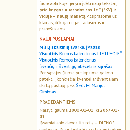
Šioje aplinkoje, jei yra įdėti nauji tekstai,
prie knygos nuorodos rasite * (*KV) ir
viduje – naują maketą
. Atsiprašome už
klaidas, dėkojame jas radusiems ir
pranešusiems.
NAUJI PUSLAPIAI
Mišių skaitinių tvarka. Įvadas
❋
Visuotinis Romos kalendorius LIETUVOJE
Visuotinis Romos kalendorius
Švenčių ir šventųjų abėcėlinis sąrašas
Per sąsajas šiuose puslapiuose galima
patekti į konkrečiai šventei ar šventajam
skirtą puslapį, pvz.
Švč . M. Marijos
Gimimas
.
PRADEDANTIEMS
Naršyti galima
2000-01-01 iki 2037-01-
01
.
Išsamiai apie dienos liturgiją – DIENOS
puslapyje. Kitos lentelės skirtos apžvalgai.