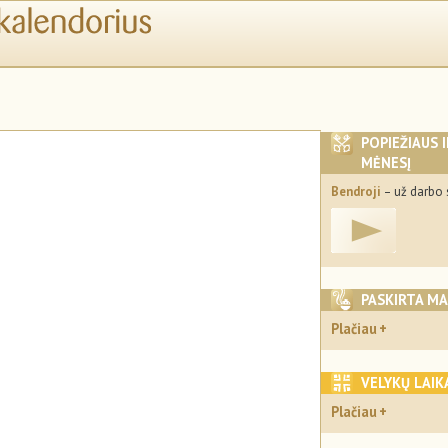
POPIEŽIAUS 
MĖNESĮ
Bendroji
– už darbo 
PASKIRTA M
Plačiau
VELYKŲ LAIK
Plačiau