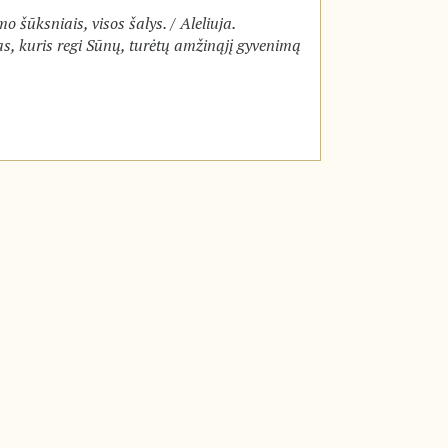
o šūksniais, visos šalys. / Aleliuja.
s, kuris regi Sūnų, turėtų amžinąjį gyvenimą