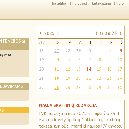
katalikai.lt
|
biblija.lt
|
katekizmas.lt
|
EIS
‹
›
‹
›
2025
GEGUŽĖ
INTENCIJOS ŠĮ
Sav.
S
P
A
T
K
P
Š
18
27
28
29
30
1
2
3
sąlygas.
19
4
5
6
7
8
9
10
20
11
12
13
14
15
16
17
21
18
19
20
21
22
23
24
ALDAVIMAMS
22
25
26
27
28
29
30
31
NAUJA SKAITINIŲ REDAKCIJA
AS
LVK nurodymu nuo 2025 m. lapkričio 29 d.
Kalėdų ir Velykų ciklų šiokiadienių skaitinių
tekstai turi būti imami iš naujos KV knygos.