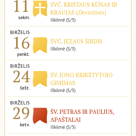
11
ŠVČ. KRISTAUS KŪNAS IR
KRAUJAS (
Devintinės
)
sekm.
Iškilmė (S/3)
BIRŽELIS
16
ŠVČ. JĖZAUS ŠIRDIS
Iškilmė (S/3)
penkt.
BIRŽELIS
24
ŠV. JONO KRIKŠTYTOJO
GIMIMAS
šešt.
Iškilmė (S/3)
BIRŽELIS
29
ŠV. PETRAS IR PAULIUS,
APAŠTALAI
ketv.
Iškilmė (S/3)