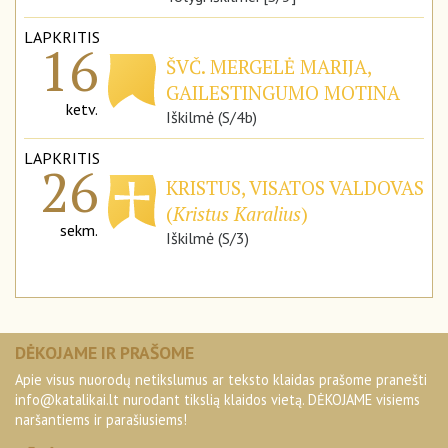
LAPKRITIS
16
ŠVČ. MERGELĖ MARIJA,
GAILESTINGUMO MOTINA
ketv.
Iškilmė (S/4b)
LAPKRITIS
26
KRISTUS, VISATOS VALDOVAS
(
Kristus Karalius
)
sekm.
Iškilmė (S/3)
DĖKOJAME IR PRAŠOME
Apie visus nuorodų netikslumus ar teksto klaidas prašome pranešti
info@katalikai.lt
nurodant tikslią klaidos vietą. DĖKOJAME visiems
naršantiems ir parašiusiems!