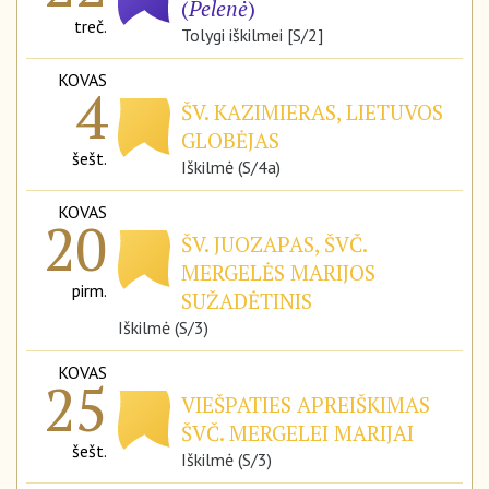
(
Pelenė
)
treč.
Tolygi iškilmei [S/2]
KOVAS
4
ŠV. KAZIMIERAS, LIETUVOS
GLOBĖJAS
šešt.
Iškilmė (S/4a)
KOVAS
20
ŠV. JUOZAPAS, ŠVČ.
MERGELĖS MARIJOS
pirm.
SUŽADĖTINIS
Iškilmė (S/3)
KOVAS
25
VIEŠPATIES APREIŠKIMAS
ŠVČ. MERGELEI MARIJAI
šešt.
Iškilmė (S/3)