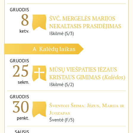
GRUODIS
8
ŠVČ. MERGELĖS MARIJOS
NEKALTASIS PRASIDĖJIMAS
ketv.
Iškilmė (S/3)
Kalėdų laikas
A
GRUODIS
25
MŪSŲ VIEŠPATIES JĖZAUS
KRISTAUS GIMIMAS (
Kalėdos
)
sekm.
Iškilmė (S/2)
GRUODIS
30
Šventoji Šeima: Jėzus, Marija ir
Juozapas
penkt.
Šventė (F/5)
SAUSIS