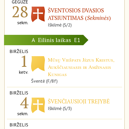
GEGUŽĖ
28
ŠVENTOSIOS DVASIOS
ATSIUNTIMAS (
Sekminės
)
sekm.
Iškilmė (S/2)
Eilinis laikas
A
E1
BIRŽELIS
1
Mūsų Viešpats Jėzus Kristus,
Aukščiausiasis ir Amžinasis
ketv.
Kunigas
Šventė (F/8f)
BIRŽELIS
4
ŠVENČIAUSIOJI TREJYBĖ
Iškilmė (S/3)
sekm.
BIRŽELIS