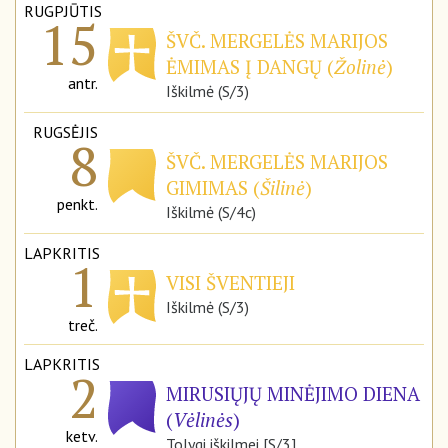
RUGPJŪTIS
15
ŠVČ. MERGELĖS MARIJOS
ĖMIMAS Į DANGŲ (
Žolinė
)
antr.
Iškilmė (S/3)
RUGSĖJIS
8
ŠVČ. MERGELĖS MARIJOS
GIMIMAS (
Šilinė
)
penkt.
Iškilmė (S/4c)
LAPKRITIS
1
VISI ŠVENTIEJI
Iškilmė (S/3)
treč.
LAPKRITIS
2
MIRUSIŲJŲ MINĖJIMO DIENA
(
Vėlinės
)
ketv.
Tolygi iškilmei [S/3]