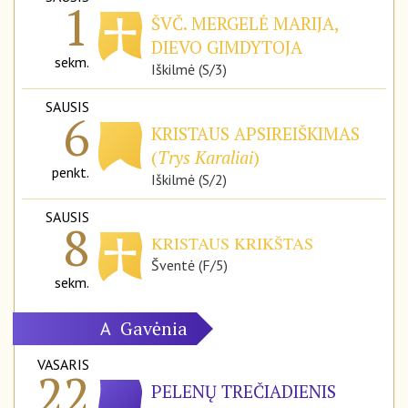
1
ŠVČ. MERGELĖ MARIJA,
DIEVO GIMDYTOJA
sekm.
Iškilmė (S/3)
SAUSIS
6
KRISTAUS APSIREIŠKIMAS
(
Trys Karaliai
)
penkt.
Iškilmė (S/2)
SAUSIS
8
KRISTAUS KRIKŠTAS
Šventė (F/5)
sekm.
Gavėnia
A
VASARIS
22
PELENŲ TREČIADIENIS