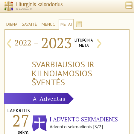
DIENA
SAVAITĖ
MĖNUO
METAI
‹
›
2023
2022
–
LITURGINIAI
METAI
SVARBIAUSIOS IR
KILNOJAMOSIOS
ŠVENTĖS
Adventas
A
LAPKRITIS
27
I ADVENTO SEKMADIENIS
Advento sekmadienis [S/2]
sekm.