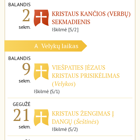
BALANDIS
2
KRISTAUS KANČIOS (VERBŲ)
SEKMADIENIS
sekm.
Iškilmė [S/2]
Velykų laikas
A
BALANDIS
9
VIEŠPATIES JĖZAUS
KRISTAUS PRISIKĖLIMAS
sekm.
(
Velykos
)
Iškilmė (S/1)
GEGUŽĖ
21
KRISTAUS ŽENGIMAS Į
DANGŲ (
Šeštinės
)
sekm.
Iškilmė (S/2)