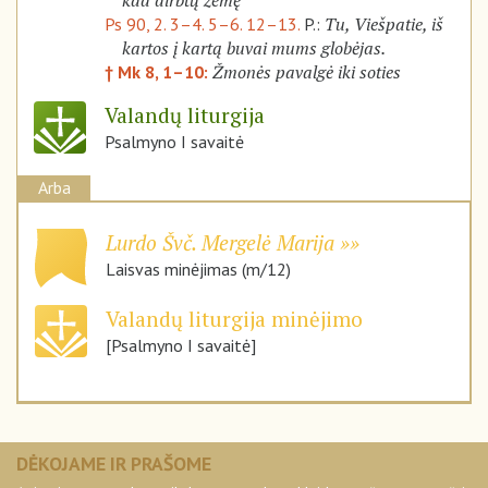
kad dirbtų žemę
Tu, Viešpatie, iš
Ps 90, 2. 3–4. 5–6. 12–13.
P.:
kartos į kartą buvai mums globėjas.
Žmonės pavalgė iki soties
† Mk 8, 1–10:
Valandų liturgija
Psalmyno I savaitė
Arba
Lurdo Švč. Mergelė Marija
Laisvas minėjimas (m/12)
Valandų liturgija minėjimo
[Psalmyno I savaitė]
DĖKOJAME IR PRAŠOME