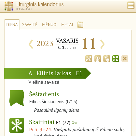
DIENA
SAVAITĖ
MĖNUO
METAI
‹
›
11
VASARIS
2023
šeštadienis
Eilinis laikas
A
E1
V eilinė savaitė
Šeštadienis
Eilinis šiokiadienis (f/13)
Pasaulinė ligonių diena
Skaitiniai
E1 (72)
Viešpats pašalino jį iš Edeno sodo,
Pr 3, 9–24: