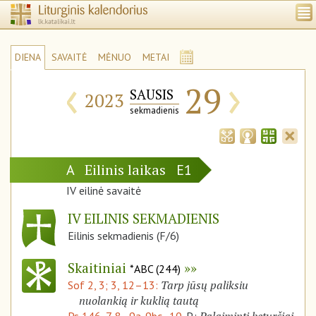
DIENA
SAVAITĖ
MĖNUO
METAI
‹
›
29
SAUSIS
2023
sekmadienis
Eilinis laikas
A
E1
IV eilinė savaitė
IV EILINIS SEKMADIENIS
Eilinis sekmadienis (F/6)
Skaitiniai
*ABC (244)
Tarp jūsų paliksiu
Sof 2, 3; 3, 12–13:
nuolankią ir kuklią tautą