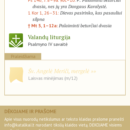
Palaiminti beturčiai
Ps 146, 7. 8–9a. 9bc–10.
P.:
dvasia, nes jų yra Dangaus Karalystė.
Dievas pasirinko, kas pasauliui
1 Kor 1, 26–31:
silpna
Palaiminti beturčiai dvasia
† Mt 5, 1–12a:
Valandų liturgija
Psalmyno IV savaitė
Praleidžiama
Šv. Angelė Meriči, mergelė
Laisvas minėjimas (m/12)
DĖKOJAME IR PRAŠOME
Apie visus nuorodų netikslumus ar teksto klaidas prašome pranešti
info@katalikai.lt
nurodant tikslią klaidos vietą. DĖKOJAME visiems