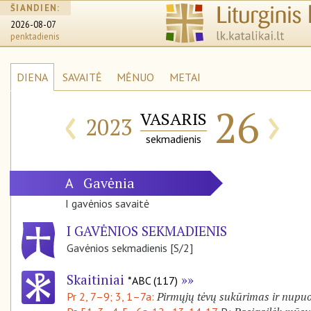
ŠIANDIEN:
2026-08-07
penktadienis
DIENA
SAVAITĖ
MĖNUO
METAI
‹
›
26
VASARIS
2023
sekmadienis
Gavėnia
A
I gavėnios savaitė
I GAVĖNIOS SEKMADIENIS
Gavėnios sekmadienis [S/2]
Skaitiniai
*ABC (117)
Pirmųjų tėvų sukūrimas ir nupu
Pr 2, 7–9; 3, 1–7a: