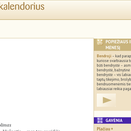
POPIEŽIAUS 
MĖNESĮ
Bendroji
– kad parap
kuriose svarbiausia t
būti bendrystė – as
bendrystė, bažnytinė
bendrystė – vis labia
taptų tikėjimo, broly
bendruomenėmis tie
labiausiai reikia pag
GAVĖNIA
olimas
Plačiau