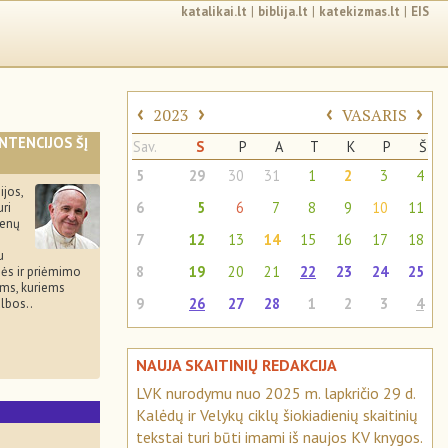
katalikai.lt
|
biblija.lt
|
katekizmas.lt
|
EIS
‹
›
‹
›
2023
VASARIS
INTENCIJOS ŠĮ
Sav.
S
P
A
T
K
P
Š
5
29
30
31
1
2
3
4
ijos,
6
5
6
7
8
9
10
11
uri
menų
7
12
13
14
15
16
17
18
u
8
19
20
21
22
23
24
25
bės ir priėmimo
ms, kuriems
9
26
27
28
1
2
3
4
albos..
NAUJA SKAITINIŲ REDAKCIJA
LVK nurodymu nuo 2025 m. lapkričio 29 d.
Kalėdų ir Velykų ciklų šiokiadienių skaitinių
tekstai turi būti imami iš naujos KV knygos.