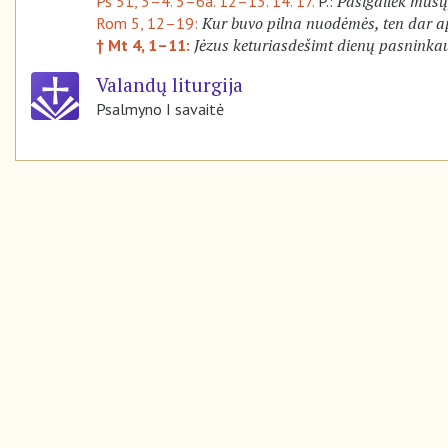
Pasigailėk mūsų,
Ps 51, 3–4. 5–6a. 12–13. 14. 17.
P.:
Kur buvo pilna nuodėmės, ten dar a
Rom 5, 12–19:
Jėzus keturiasdešimt dienų pasninka
† Mt 4, 1–11:
Valandų liturgija
Psalmyno I savaitė