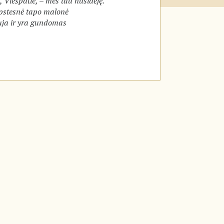
 Viešpatie, – mes tau nusidėję.
pstesnė tapo malonė
uja ir yra gundomas