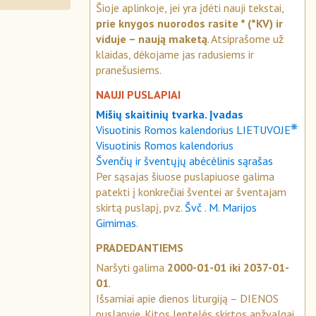
Šioje aplinkoje, jei yra įdėti nauji tekstai,
prie knygos nuorodos rasite * (*KV) ir
viduje – naują maketą
. Atsiprašome už
klaidas, dėkojame jas radusiems ir
pranešusiems.
NAUJI PUSLAPIAI
Mišių skaitinių tvarka. Įvadas
❋
Visuotinis Romos kalendorius LIETUVOJE
Visuotinis Romos kalendorius
Švenčių ir šventųjų abėcėlinis sąrašas
Per sąsajas šiuose puslapiuose galima
patekti į konkrečiai šventei ar šventajam
skirtą puslapį, pvz.
Švč . M. Marijos
Gimimas
.
PRADEDANTIEMS
Naršyti galima
2000-01-01 iki 2037-01-
01
.
Išsamiai apie dienos liturgiją – DIENOS
puslapyje. Kitos lentelės skirtos apžvalgai.