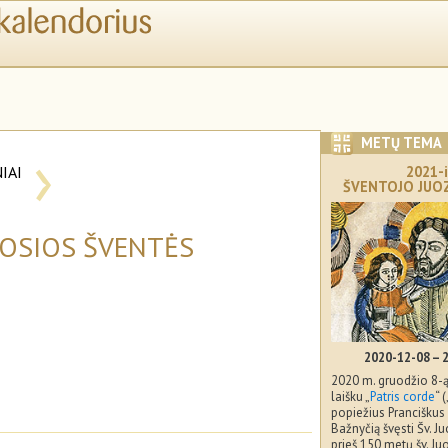
›
METŲ TEMA
IAI
2021-i
ŠVENTOJO JUO
I
MOSIOS ŠVENTĖS
2020-12-08 – 
2020 m. gruodžio 8-ą
laišku „
Patris corde
“ 
popiežius Pranciškus 
Bažnyčią švęsti Šv. 
prieš 150 metų šv. J