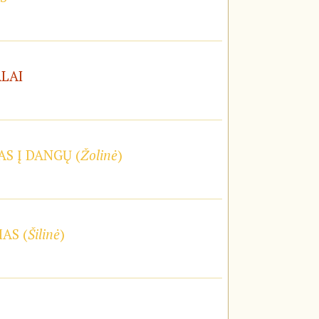
ALAI
S Į DANGŲ (
Žolinė
)
AS (
Šilinė
)