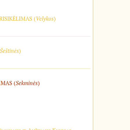
RISIKĖLIMAS (
Velykos
)
Šeštinės
)
IMAS (
Sekminės
)
iausiasis ir Amžinasis Kunigas