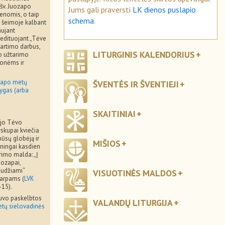
 šv. Juozapo
Jums gali praversti
LK dienos puslapio
enomis, o taip
schema
.
 šeimoje kalbant
aujant
edituojant „Tėve
artimo darbus,
LITURGINIS KALENDORIUS
o užtarimo
onėms ir
zapo metų
ŠVENTĖS IR ŠVENTIEJI
lygas (arba
SKAITINIAI
ojo Tėvo
yskupai kviečia
 mūsų globėją ir
MIŠIOS
ningai kasdien
arimo malda: „Į
uozapai,
audžiami“
VISUOTINĖS MALDOS
arpams (
LVK
-15).
buvo paskelbtos
VALANDŲ LITURGIJA
tų sielovadinės