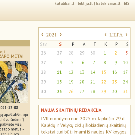
katalikai.lt
|
biblija.lt
|
katekizmas.lt
|
EIS
‹
›
‹
›
2021
LIEPA
Sav.
S
P
A
T
K
P
Š
eji
26
27
28
29
30
1
2
3
ZAPO METAI
27
4
5
6
7
8
9
10
28
11
12
13
14
15
16
17
29
18
19
20
21
22
23
24
30
25
26
27
28
29
30
31
2021-12-08
NAUJA SKAITINIŲ REDAKCIJA
ją apaštališkuoju
LVK nurodymu nuo 2025 m. lapkričio 29 d.
(„Tėvo širdimi“)
pakvietė visą
Kalėdų ir Velykų ciklų šiokiadienių skaitinių
Juozapo metus –
tekstai turi būti imami iš naujos KV knygos.
uozapui buvo