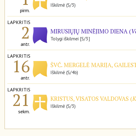
Iškilmė (S/3)
pirm.
LAPKRITIS
2
MIRUSIŲJŲ MINĖJIMO DIENA (
V
Tolygi iškilmei [S/3]
antr.
LAPKRITIS
16
ŠVČ. MERGELĖ MARIJA, GAILE
Iškilmė (S/4b)
antr.
LAPKRITIS
21
KRISTUS, VISATOS VALDOVAS (
K
Iškilmė (S/3)
sekm.