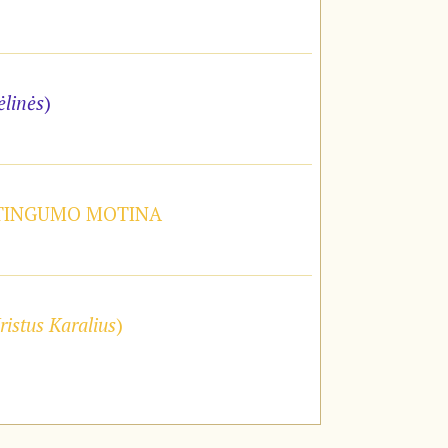
ėlinės
)
STINGUMO MOTINA
ristus Karalius
)