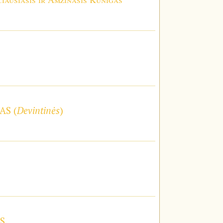
AS (
Devintinės
)
S