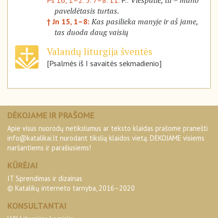
Viešpatie, tu – mano
Ps 16, 1–2. 5. 7–8. 11.
P.:
paveldėtasis turtas.
Kas pasilieka manyje ir aš jame,
† Jn 15, 1–8:
tas duoda daug vaisių
Valandų liturgija šventės
[Psalmės iš I savaitės sekmadienio]
DĖKOJAME IR PRAŠOME
Apie visus nuorodų netikslumus ar teksto klaidas prašome pranešti
info@katalikai.lt
nurodant tikslią klaidos vietą. DĖKOJAME visiems
naršantiems ir parašiusiems!
KŪRĖJAI
IT Sprendimas ir dizainas
© Katalikų interneto tarnyba, 2016–2020
KONSULTANTAI