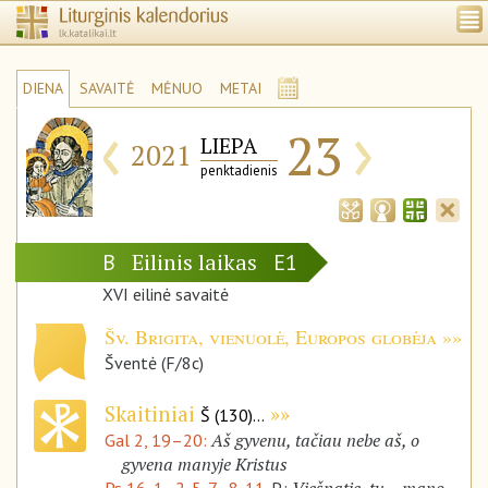
DIENA
SAVAITĖ
MĖNUO
METAI
‹
›
23
LIEPA
2021
penktadienis
Eilinis laikas
B
E1
XVI eilinė savaitė
Šv. Brigita, vienuolė, Europos globėja
Šventė (F/8c)
Skaitiniai
Š (130)...
Aš gyvenu, tačiau nebe aš, o
Gal 2, 19–20:
gyvena manyje Kristus