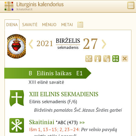
DIENA
SAVAITĖ
MĖNUO
METAI
‹
›
27
BIRŽELIS
2021
sekmadienis
Eilinis laikas
B
E1
XIII eilinė savaitė
XIII EILINIS SEKMADIENIS
Eilinis sekmadienis (F/6)
Birželinės pamaldos Švč. Jėzaus Širdies garbei
Skaitiniai
*ABC (473)
Per velnio pavydą
Išm 1, 13–15; 2, 23–24: