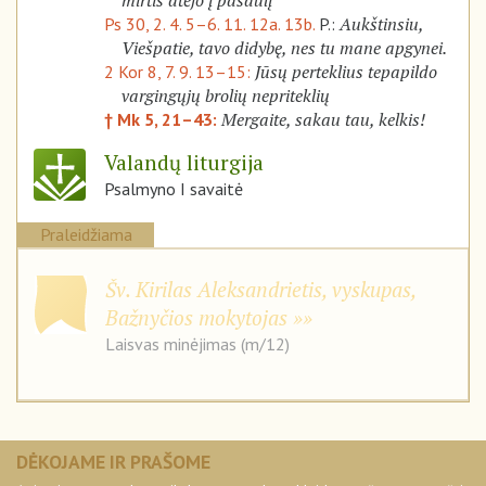
mirtis atėjo į pasaulį
Aukštinsiu,
Ps 30, 2. 4. 5–6. 11. 12a. 13b.
P.:
Viešpatie, tavo didybę, nes tu mane apgynei.
Jūsų perteklius tepapildo
2 Kor 8, 7. 9. 13–15:
vargingųjų brolių nepriteklių
Mergaite, sakau tau, kelkis!
† Mk 5, 21–43:
Valandų liturgija
Psalmyno I savaitė
Praleidžiama
Šv. Kirilas Aleksandrietis, vyskupas,
Bažnyčios mokytojas
Laisvas minėjimas (m/12)
DĖKOJAME IR PRAŠOME