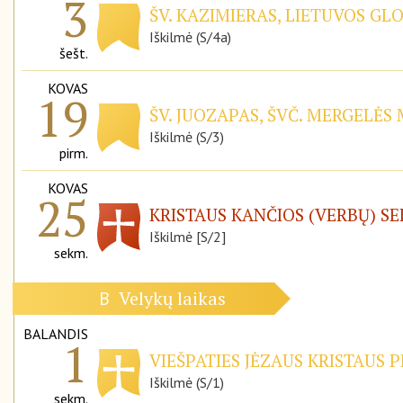
3
ŠV. KAZIMIERAS, LIETUVOS GL
Iškilmė (S/4a)
šešt.
KOVAS
19
ŠV. JUOZAPAS, ŠVČ. MERGELĖS
Iškilmė (S/3)
pirm.
KOVAS
25
KRISTAUS KANČIOS (VERBŲ) S
Iškilmė [S/2]
sekm.
Velykų laikas
B
BALANDIS
1
VIEŠPATIES JĖZAUS KRISTAUS P
Iškilmė (S/1)
sekm.