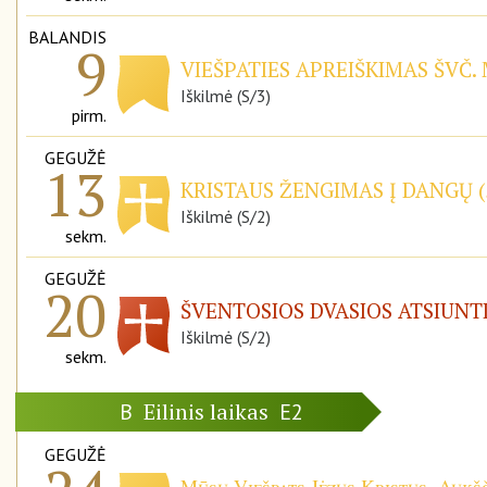
BALANDIS
9
VIEŠPATIES APREIŠKIMAS ŠVČ.
Iškilmė (S/3)
pirm.
GEGUŽĖ
13
KRISTAUS ŽENGIMAS Į DANGŲ (
Iškilmė (S/2)
sekm.
GEGUŽĖ
20
ŠVENTOSIOS DVASIOS ATSIUNT
Iškilmė (S/2)
sekm.
Eilinis laikas
B
E2
GEGUŽĖ
Mūsų Viešpats Jėzus Kristus, Aukšč