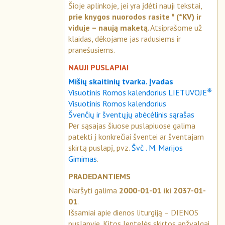
Šioje aplinkoje, jei yra įdėti nauji tekstai,
prie knygos nuorodos rasite * (*KV) ir
viduje – naują maketą
. Atsiprašome už
klaidas, dėkojame jas radusiems ir
pranešusiems.
NAUJI PUSLAPIAI
Mišių skaitinių tvarka. Įvadas
❋
Visuotinis Romos kalendorius LIETUVOJE
Visuotinis Romos kalendorius
Švenčių ir šventųjų abėcėlinis sąrašas
Per sąsajas šiuose puslapiuose galima
patekti į konkrečiai šventei ar šventajam
skirtą puslapį, pvz.
Švč . M. Marijos
Gimimas
.
PRADEDANTIEMS
Naršyti galima
2000-01-01 iki 2037-01-
01
.
Išsamiai apie dienos liturgiją – DIENOS
puslapyje. Kitos lentelės skirtos apžvalgai.