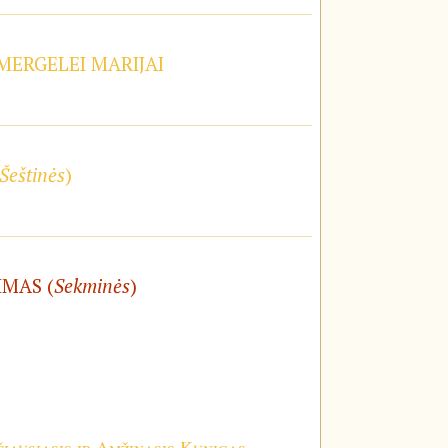
 MERGELEI MARIJAI
Šeštinės
)
IMAS (
Sekminės
)
iausiasis ir Amžinasis Kunigas