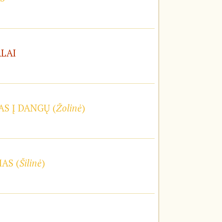
ALAI
S Į DANGŲ (
Žolinė
)
AS (
Šilinė
)