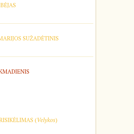
OBĖJAS
 MARIJOS SUŽADĖTINIS
EKMADIENIS
RISIKĖLIMAS (
Velykos
)