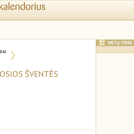
›
METŲ TEMA
IAI
I
MOSIOS ŠVENTĖS