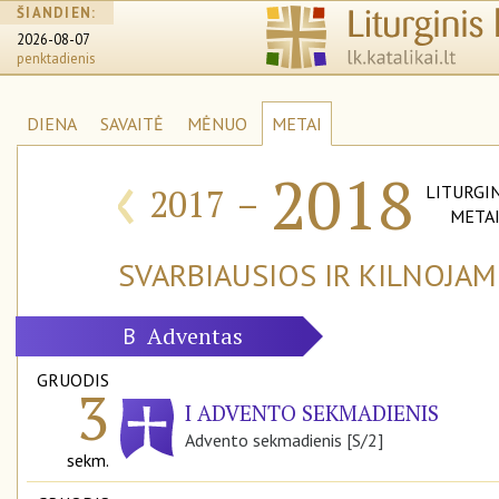
ŠIANDIEN:
2026-08-07
penktadienis
DIENA
SAVAITĖ
MĖNUO
METAI
‹
2018
2017
–
LITURGIN
META
SVARBIAUSIOS IR KILNOJA
Adventas
B
GRUODIS
3
I ADVENTO SEKMADIENIS
Advento sekmadienis [S/2]
sekm.