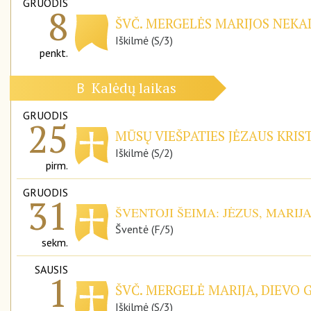
GRUODIS
8
ŠVČ. MERGELĖS MARIJOS NEKAL
Iškilmė (S/3)
penkt.
Kalėdų laikas
B
GRUODIS
25
MŪSŲ VIEŠPATIES JĖZAUS KRIS
Iškilmė (S/2)
pirm.
GRUODIS
31
ŠVENTOJI ŠEIMA: JĖZUS, MARIJ
Šventė (F/5)
sekm.
SAUSIS
1
ŠVČ. MERGELĖ MARIJA, DIEVO 
Iškilmė (S/3)