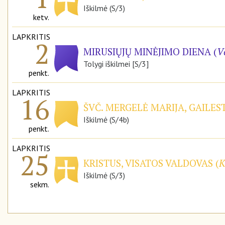
Iškilmė (S/3)
ketv.
LAPKRITIS
2
MIRUSIŲJŲ MINĖJIMO DIENA (
V
Tolygi iškilmei [S/3]
penkt.
LAPKRITIS
16
ŠVČ. MERGELĖ MARIJA, GAILE
Iškilmė (S/4b)
penkt.
LAPKRITIS
25
KRISTUS, VISATOS VALDOVAS (
K
Iškilmė (S/3)
sekm.