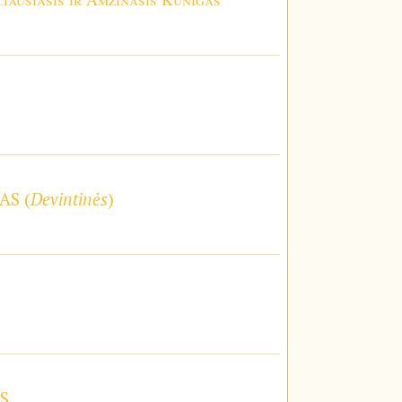
AS (
Devintinės
)
S