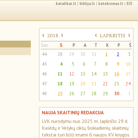
katalikai.lt
|
biblija.lt
|
katekizmas.lt
|
EIS
‹
›
‹
›
2018
LAPKRITIS
Sav.
S
P
A
T
K
P
Š
44
28
29
30
31
1
2
3
45
4
5
6
7
8
9
10
46
11
12
13
14
15
16
17
47
18
19
20
21
22
23
24
48
25
26
27
28
29
30
1
NAUJA SKAITINIŲ REDAKCIJA
LVK nurodymu nuo 2025 m. lapkričio 29 d.
Kalėdų ir Velykų ciklų šiokiadienių skaitinių
tekstai turi būti imami iš naujos KV knygos.