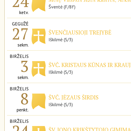
24
Šventė (F/8f)
ketv.
GEGUŽĖ
27
ŠVENČIAUSIOJI TREJYBĖ
Iškilmė (S/3)
sekm.
BIRŽELIS
3
ŠVČ. KRISTAUS KŪNAS IR KRAUJ
Iškilmė (S/3)
sekm.
BIRŽELIS
8
ŠVČ. JĖZAUS ŠIRDIS
Iškilmė (S/3)
penkt.
BIRŽELIS
24
ŠV. JONO KRIKŠTYTOJO GIMIMA