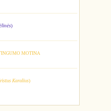
ėlinės
)
STINGUMO MOTINA
ristus Karalius
)