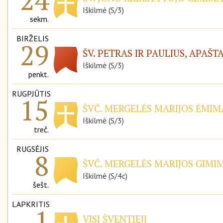
Iškilmė (S/3)
sekm.
BIRŽELIS
29
ŠV. PETRAS IR PAULIUS, APAŠT
Iškilmė (S/3)
penkt.
RUGPJŪTIS
15
ŠVČ. MERGELĖS MARIJOS ĖMIMA
Iškilmė (S/3)
treč.
RUGSĖJIS
8
ŠVČ. MERGELĖS MARIJOS GIMIM
Iškilmė (S/4c)
šešt.
LAPKRITIS
1
VISI ŠVENTIEJI