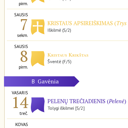
pirm.
SAUSIS
7
KRISTAUS APSIREIŠKIMAS (
Trys 
Iškilmė (S/2)
sekm.
SAUSIS
8
Kristaus Krikštas
Šventė (F/5)
pirm.
Gavėnia
B
VASARIS
14
PELENŲ TREČIADIENIS (
Pelenė
)
Tolygi iškilmei [S/2]
treč.
KOVAS