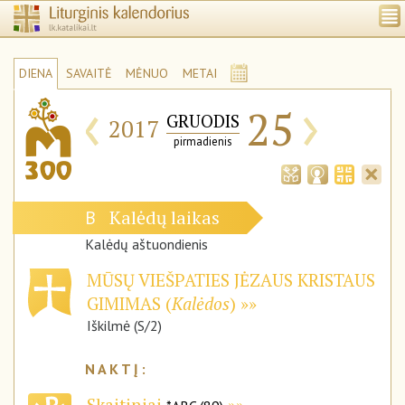
DIENA
SAVAITĖ
MĖNUO
METAI
‹
›
25
GRUODIS
2017
pirmadienis
Kalėdų laikas
B
Kalėdų aštuondienis
MŪSŲ VIEŠPATIES JĖZAUS KRISTAUS
GIMIMAS (
Kalėdos
)
Iškilmė (S/2)
Skaitiniai