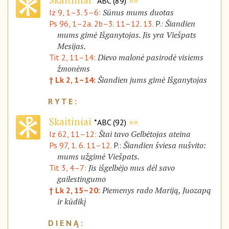
*ABC (89)
Sūnus mums duotas
Iz 9, 1–3. 5–6:
Šiandien
Ps 96, 1–2a. 2b–3. 11–12. 13.
P.:
mums gimė Išganytojas. Jis yra Viešpats
Mesijas.
Dievo malonė pasirodė visiems
Tit 2, 11–14:
žmonėms
Šiandien jums gimė Išganytojas
† Lk 2, 1–14:
Skaitiniai
*ABC (92)
Štai tavo Gelbėtojas ateina
Iz 62, 11–12:
Šiandien šviesa nušvito:
Ps 97, 1. 6. 11–12.
P.:
mums užgimė Viešpats.
Jis išgelbėjo mus dėl savo
Tit 3, 4–7:
gailestingumo
Piemenys rado Mariją, Juozapą
† Lk 2, 15–20:
ir kūdikį