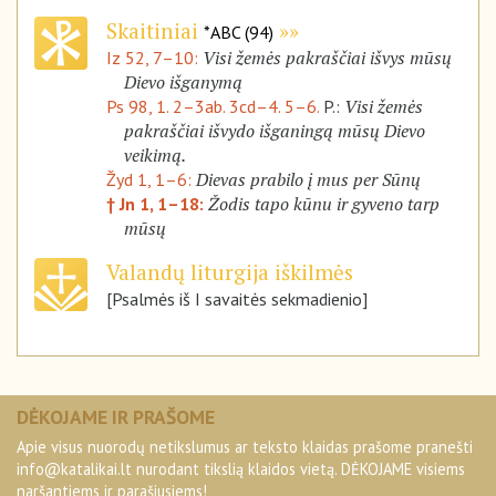
Skaitiniai
*ABC (94)
Visi žemės pakraščiai išvys mūsų
Iz 52, 7–10:
Dievo išganymą
Visi žemės
Ps 98, 1. 2–3ab. 3cd–4. 5–6.
P.:
pakraščiai išvydo išganingą mūsų Dievo
veikimą.
Dievas prabilo į mus per Sūnų
Žyd 1, 1–6:
Žodis tapo kūnu ir gyveno tarp
† Jn 1, 1–18:
mūsų
Valandų liturgija iškilmės
[Psalmės iš I savaitės sekmadienio]
DĖKOJAME IR PRAŠOME
Apie visus nuorodų netikslumus ar teksto klaidas prašome pranešti
info@katalikai.lt
nurodant tikslią klaidos vietą. DĖKOJAME visiems
naršantiems ir parašiusiems!