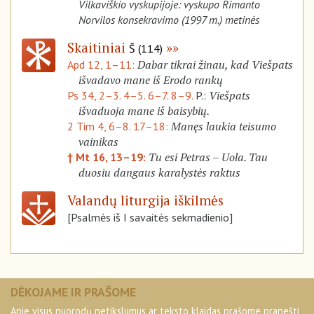
Vilkaviškio vyskupijoje: vyskupo Rimanto
Norvilos konsekravimo (1997 m.) metinės
Skaitiniai
Š (114)
Dabar tikrai žinau, kad Viešpats
Apd 12, 1–11:
išvadavo mane iš Erodo rankų
Viešpats
Ps 34, 2–3. 4–5. 6–7. 8–9.
P.:
išvaduoja mane iš baisybių.
Manęs laukia teisumo
2 Tim 4, 6–8. 17–18:
vainikas
Tu esi Petras – Uola. Tau
† Mt 16, 13–19:
duosiu dangaus karalystės raktus
Valandų liturgija iškilmės
[Psalmės iš I savaitės sekmadienio]
DĖKOJAME IR PRAŠOME
Apie visus nuorodų netikslumus ar teksto klaidas prašome pranešti