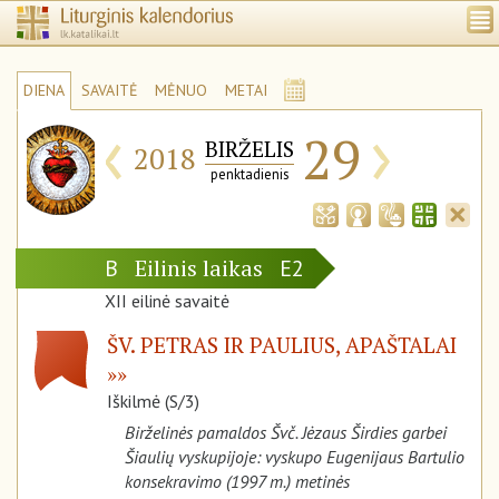
DIENA
SAVAITĖ
MĖNUO
METAI
‹
›
29
BIRŽELIS
2018
penktadienis
Eilinis laikas
B
E2
XII eilinė savaitė
ŠV. PETRAS IR PAULIUS, APAŠTALAI
Iškilmė (S/3)
Birželinės pamaldos Švč. Jėzaus Širdies garbei
Šiaulių vyskupijoje: vyskupo Eugenijaus Bartulio
konsekravimo (1997 m.) metinės