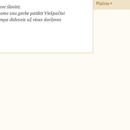
Plačiau
ave šlovint.
kome sau garbe patikti Viešpačiui
tampa didesnis už visas daržoves