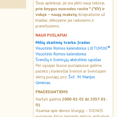
Šioje aplinkoje, jei yra įdėti nauji tekstai,
prie knygos nuorodos rasite * (*KV) ir
viduje – naują maketą
. Atsiprašome už
klaidas, dėkojame jas radusiems ir
pranešusiems.
NAUJI PUSLAPIAI
Mišių skaitinių tvarka. Įvadas
❋
Visuotinis Romos kalendorius LIETUVOJE
Visuotinis Romos kalendorius
Švenčių ir šventųjų abėcėlinis sąrašas
Per sąsajas šiuose puslapiuose galima
patekti į konkrečiai šventei ar šventajam
skirtą puslapį, pvz.
Švč . M. Marijos
Gimimas
.
PRADEDANTIEMS
Naršyti galima
2000-01-01 iki 2037-01-
01
.
Išsamiai apie dienos liturgiją – DIENOS
puslapyje. Kitos lentelės skirtos apžvalgai.