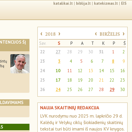
katalikai.lt
|
biblija.lt
|
katekizmas.lt
|
EIS
‹
›
‹
›
2018
BIRŽELIS
INTENCIJOS ŠĮ
Sav.
S
P
A
T
K
P
Š
22
27
28
29
30
31
1
2
23
3
4
5
6
7
8
9
tintų
rbą
24
10
11
12
13
14
15
16
.
25
17
18
19
20
21
22
23
26
24
25
26
27
28
29
30
ALDAVIMAMS
NAUJA SKAITINIŲ REDAKCIJA
LVK nurodymu nuo 2025 m. lapkričio 29 d.
Kalėdų ir Velykų ciklų šiokiadienių skaitinių
AS
tekstai turi būti imami iš naujos KV knygos.