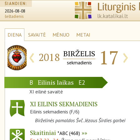
ŠIANDIEN:
2026-08-08
šeštadienis
DIENA
SAVAITĖ
MĖNUO
METAI
‹
›
17
BIRŽELIS
2018
sekmadienis
Eilinis laikas
B
E2
XI eilinė savaitė
XI EILINIS SEKMADIENIS
Eilinis sekmadienis (F/6)
Birželinės pamaldos Švč. Jėzaus Širdies garbei
Skaitiniai
*ABC (468)