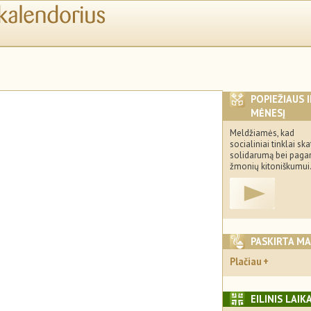
POPIEŽIAUS 
MĖNESĮ
Meldžiamės, kad
socialiniai tinklai ska
solidarumą bei paga
žmonių kitoniškumui
PASKIRTA M
Plačiau
EILINIS LAIK