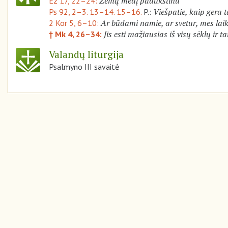
Žemą medį paaukštinu
Ez 17, 22–24:
Viešpatie, kaip gera t
Ps 92, 2–3. 13–14. 15–16.
P.:
Ar būdami namie, ar svetur, mes lai
2 Kor 5, 6–10:
Jis esti mažiausias iš visų sėklų ir 
† Mk 4, 26–34:
Valandų liturgija
Psalmyno III savaitė