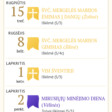
RUGPJŪTIS
15
ŠVČ. MERGELĖS MARIJOS
ĖMIMAS Į DANGŲ (
Žolinė
)
treč.
Iškilmė (S/3)
RUGSĖJIS
8
ŠVČ. MERGELĖS MARIJOS
GIMIMAS (
Šilinė
)
šešt.
Iškilmė (S/4c)
LAPKRITIS
1
VISI ŠVENTIEJI
Iškilmė (S/3)
ketv.
LAPKRITIS
2
MIRUSIŲJŲ MINĖJIMO DIENA
(
Vėlinės
)
penkt.
Tolygi iškilmei [S/3]