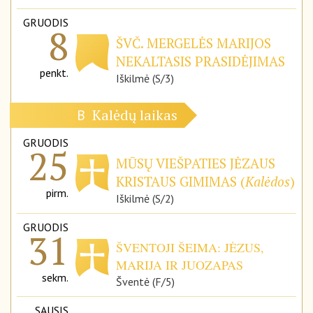
GRUODIS
8
ŠVČ. MERGELĖS MARIJOS
NEKALTASIS PRASIDĖJIMAS
penkt.
Iškilmė (S/3)
Kalėdų laikas
B
GRUODIS
25
MŪSŲ VIEŠPATIES JĖZAUS
KRISTAUS GIMIMAS (
Kalėdos
)
pirm.
Iškilmė (S/2)
GRUODIS
31
ŠVENTOJI ŠEIMA: JĖZUS,
MARIJA IR JUOZAPAS
sekm.
Šventė (F/5)
SAUSIS