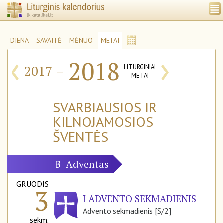
DIENA
SAVAITĖ
MĖNUO
METAI
‹
›
2018
2017
–
LITURGINIAI
METAI
SVARBIAUSIOS IR
KILNOJAMOSIOS
ŠVENTĖS
Adventas
B
GRUODIS
3
I ADVENTO SEKMADIENIS
Advento sekmadienis [S/2]
sekm.