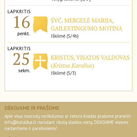
LAPKRITIS
16
ŠVČ. MERGELĖ MARIJA,
GAILESTINGUMO MOTINA
penkt.
Iškilmė (S/4b)
LAPKRITIS
25
KRISTUS, VISATOS VALDOVAS
(
Kristus Karalius
)
sekm.
Iškilmė (S/3)
DĖKOJAME IR PRAŠOME
Apie visus nuorodų netikslumus ar teksto klaidas prašome pranešti
info@katalikai.lt
nurodant tikslią klaidos vietą. DĖKOJAME visiems
naršantiems ir parašiusiems!