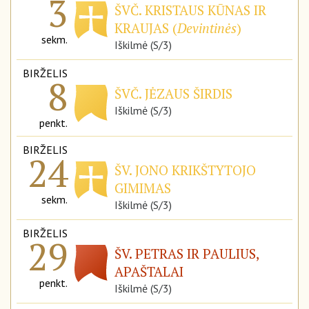
3
ŠVČ. KRISTAUS KŪNAS IR
KRAUJAS (
Devintinės
)
sekm.
Iškilmė (S/3)
BIRŽELIS
8
ŠVČ. JĖZAUS ŠIRDIS
Iškilmė (S/3)
penkt.
BIRŽELIS
24
ŠV. JONO KRIKŠTYTOJO
GIMIMAS
sekm.
Iškilmė (S/3)
BIRŽELIS
29
ŠV. PETRAS IR PAULIUS,
APAŠTALAI
penkt.
Iškilmė (S/3)