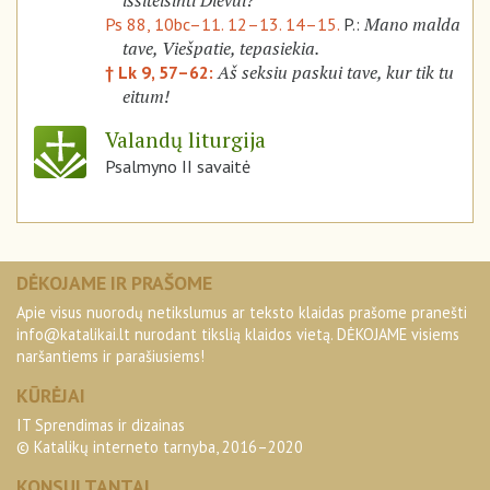
išsiteisinti Dievui?
Mano malda
Ps 88, 10bc–11. 12–13. 14–15.
P.:
tave, Viešpatie, tepasiekia.
Aš seksiu paskui tave, kur tik tu
† Lk 9, 57–62:
eitum!
Valandų liturgija
Psalmyno II savaitė
DĖKOJAME IR PRAŠOME
Apie visus nuorodų netikslumus ar teksto klaidas prašome pranešti
info@katalikai.lt
nurodant tikslią klaidos vietą. DĖKOJAME visiems
naršantiems ir parašiusiems!
KŪRĖJAI
IT Sprendimas ir dizainas
© Katalikų interneto tarnyba, 2016–2020
KONSULTANTAI