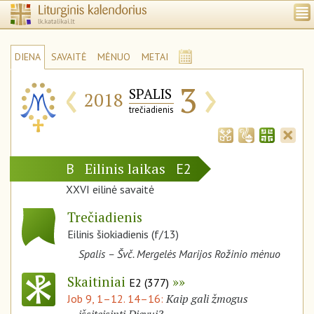
DIENA
SAVAITĖ
MĖNUO
METAI
‹
›
3
SPALIS
2018
trečiadienis
Eilinis laikas
B
E2
XXVI eilinė savaitė
Trečiadienis
Eilinis šiokiadienis (f/13)
Spalis – Švč. Mergelės Marijos Rožinio mėnuo
Skaitiniai
E2 (377)
Kaip gali žmogus
Job 9, 1–12. 14–16: