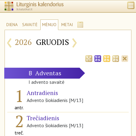
DIENA
SAVAITĖ
MĖNUO
METAI
‹
›
2026
GRUODIS
Adventas
B
I advento savaitė
1
Antradienis
Advento šiokiadienis [M/13]
antr.
2
Trečiadienis
Advento šiokiadienis [M/13]
treč.