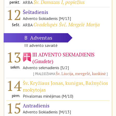
Šv. Damazas I, popiežius
penkt.
ARBA
12
Šeštadienis
Advento šiokiadienis [M/13]
Gvadelupės Švč. Mergelė Marija
šešt.
ARBA
Adventas
B
III advento savaitė
13
III ADVENTO SEKMADIENIS
(
Gaudete
)
sekm.
Advento sekmadienis [S/2]
Šv. Liucija, mergelė, kankinė
PRALEIDŽIAMA
14
Šv. Kryžiaus Jonas, kunigas, Bažnyčios
mokytojas
pirm.
Privalomas minėjimas (M/10)
15
Antradienis
Advento šiokiadienis [M/13]