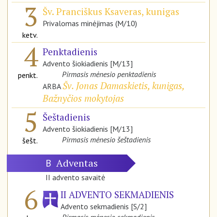
3
Šv. Pranciškus Ksaveras, kunigas
Privalomas minėjimas (M/10)
ketv.
4
Penktadienis
Advento šiokiadienis [M/13]
Pirmasis mėnesio penktadienis
penkt.
Šv. Jonas Damaskietis, kunigas,
ARBA
Bažnyčios mokytojas
5
Šeštadienis
Advento šiokiadienis [M/13]
Pirmasis mėnesio šeštadienis
šešt.
Adventas
B
II advento savaitė
6
II ADVENTO SEKMADIENIS
Advento sekmadienis [S/2]