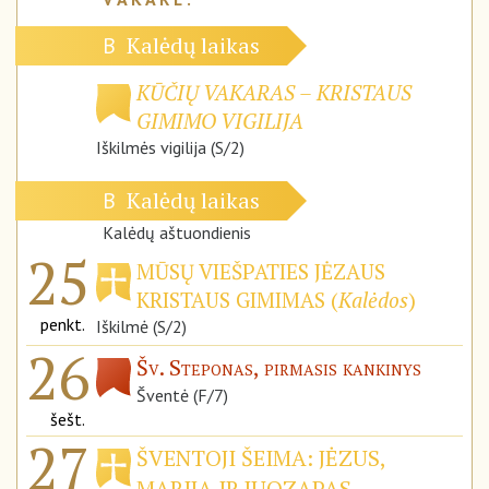
Kalėdų laikas
B
KŪČIŲ VAKARAS – KRISTAUS
GIMIMO VIGILIJA
Iškilmės vigilija (S/2)
Kalėdų laikas
B
Kalėdų aštuondienis
25
MŪSŲ VIEŠPATIES JĖZAUS
KRISTAUS GIMIMAS (
Kalėdos
)
penkt.
Iškilmė (S/2)
26
Šv. Steponas, pirmasis kankinys
Šventė (F/7)
šešt.
27
ŠVENTOJI ŠEIMA: JĖZUS,
MARIJA IR JUOZAPAS