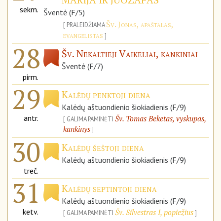
sekm.
Šventė (F/5)
Šv. Jonas, apaštalas,
PRALEIDŽIAMA
evangelistas
28
Šv. Nekaltieji Vaikeliai, kankiniai
Šventė (F/7)
pirm.
29
Kalėdų penktoji diena
Kalėdų aštuondienio šiokiadienis (F/9)
antr.
Šv. Tomas Beketas, vyskupas,
GALIMA PAMINĖTI
kankinys
30
Kalėdų šeštoji diena
Kalėdų aštuondienio šiokiadienis (F/9)
treč.
31
Kalėdų septintoji diena
Kalėdų aštuondienio šiokiadienis (F/9)
ketv.
Šv. Silvestras I, popiežius
GALIMA PAMINĖTI