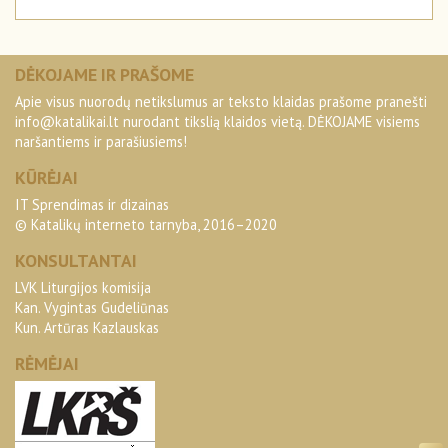
DĖKOJAME IR PRAŠOME
Apie visus nuorodų netikslumus ar teksto klaidas prašome pranešti
info@katalikai.lt
nurodant tikslią klaidos vietą. DĖKOJAME visiems
naršantiems ir parašiusiems!
KŪRĖJAI
IT Sprendimas ir dizainas
© Katalikų interneto tarnyba, 2016–2020
KONSULTANTAI
LVK Liturgijos komisija
Kan. Vygintas Gudeliūnas
Kun. Artūras Kazlauskas
RĖMĖJAI