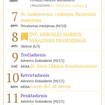
Pirmasis mėnesio sekmadienis
sekm.
Šv. Mikalojus, vyskupas
PRALEIDŽIAMA
7
Šv. Ambraziejus, vyskupas, Bažnyčios
mokytojas
pirm.
Privalomas minėjimas (M/10)
8
ŠVČ. MERGELĖS MARIJOS
NEKALTASIS PRASIDĖJIMAS
antr.
Iškilmė (S/3)
9
Trečiadienis
Advento šiokiadienis [M/13]
Šv. Jonas Didakas Kuautlatoatsinas
treč.
ARBA
10
Ketvirtadienis
Advento šiokiadienis [M/13]
Loreto Švč. M. Marija
ketv.
ARBA
11
Penktadienis
Advento šiokiadienis [M/13]