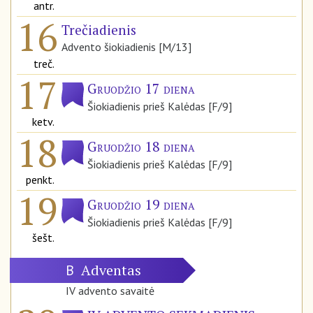
antr.
16
Trečiadienis
Advento šiokiadienis [M/13]
treč.
17
Gruodžio 17 diena
Šiokiadienis prieš Kalėdas [F/9]
ketv.
18
Gruodžio 18 diena
Šiokiadienis prieš Kalėdas [F/9]
penkt.
19
Gruodžio 19 diena
Šiokiadienis prieš Kalėdas [F/9]
šešt.
Adventas
B
IV advento savaitė