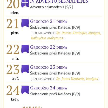
20
IV ADVENTO SEKMADIENIS
Advento sekmadienis [S/2]
sekm.
21
Gruodžio 21 diena
Šiokiadienis prieš Kalėdas [F/9]
pirm.
Šv. Petras Kanizijus, kunigas,
GALIMA PAMINĖTI
Bažnyčios mokytojas
22
Gruodžio 22 diena
Šiokiadienis prieš Kalėdas [F/9]
antr.
23
Gruodžio 23 diena
Šiokiadienis prieš Kalėdas [F/9]
treč.
Šv. Jonas Kentietis, kunigas
GALIMA PAMINĖTI
24
Gruodžio 24 diena
Šiokiadienis prieš Kalėdas [F/9]
ketv.