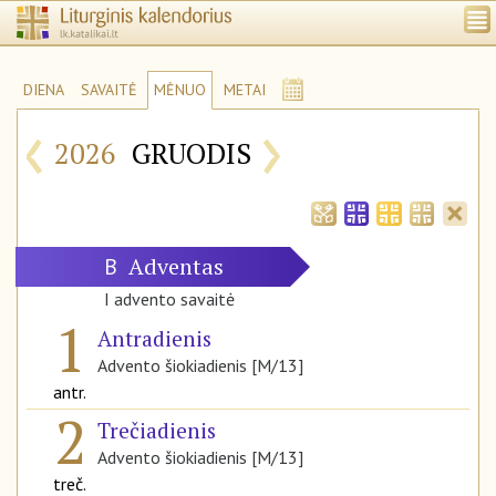
DIENA
SAVAITĖ
MĖNUO
METAI
‹
›
2026
GRUODIS
Adventas
B
I advento savaitė
1
Antradienis
Advento šiokiadienis [M/13]
antr.
2
Trečiadienis
Advento šiokiadienis [M/13]
treč.