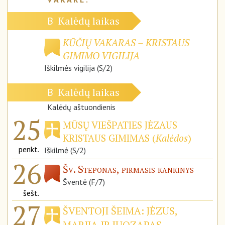
Kalėdų laikas
B
KŪČIŲ VAKARAS – KRISTAUS
GIMIMO VIGILIJA
Iškilmės vigilija (S/2)
Kalėdų laikas
B
Kalėdų aštuondienis
25
MŪSŲ VIEŠPATIES JĖZAUS
KRISTAUS GIMIMAS (
Kalėdos
)
penkt.
Iškilmė (S/2)
26
Šv. Steponas, pirmasis kankinys
Šventė (F/7)
šešt.
27
ŠVENTOJI ŠEIMA: JĖZUS,
MARIJA IR JUOZAPAS