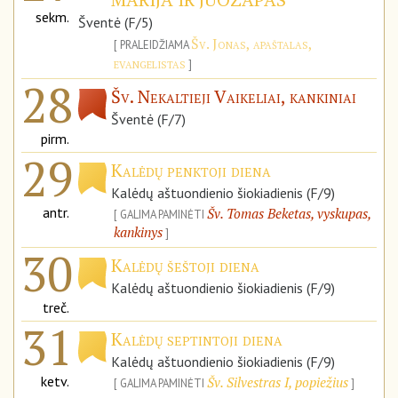
sekm.
Šventė (F/5)
Šv. Jonas, apaštalas,
PRALEIDŽIAMA
evangelistas
28
Šv. Nekaltieji Vaikeliai, kankiniai
Šventė (F/7)
pirm.
29
Kalėdų penktoji diena
Kalėdų aštuondienio šiokiadienis (F/9)
antr.
Šv. Tomas Beketas, vyskupas,
GALIMA PAMINĖTI
kankinys
30
Kalėdų šeštoji diena
Kalėdų aštuondienio šiokiadienis (F/9)
treč.
31
Kalėdų septintoji diena
Kalėdų aštuondienio šiokiadienis (F/9)
ketv.
Šv. Silvestras I, popiežius
GALIMA PAMINĖTI