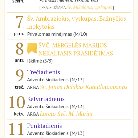
Pirmasis mėnesio sekmadienis
sekm.
Šv. Mikalojus, vyskupas
PRALEIDŽIAMA
7
Šv. Ambraziejus, vyskupas, Bažnyčios
mokytojas
pirm.
Privalomas minėjimas (M/10)
8
ŠVČ. MERGELĖS MARIJOS
NEKALTASIS PRASIDĖJIMAS
antr.
Iškilmė (S/3)
9
Trečiadienis
Advento šiokiadienis [M/13]
Šv. Jonas Didakas Kuautlatoatsinas
treč.
ARBA
10
Ketvirtadienis
Advento šiokiadienis [M/13]
Loreto Švč. M. Marija
ketv.
ARBA
11
Penktadienis
Advento šiokiadienis [M/13]