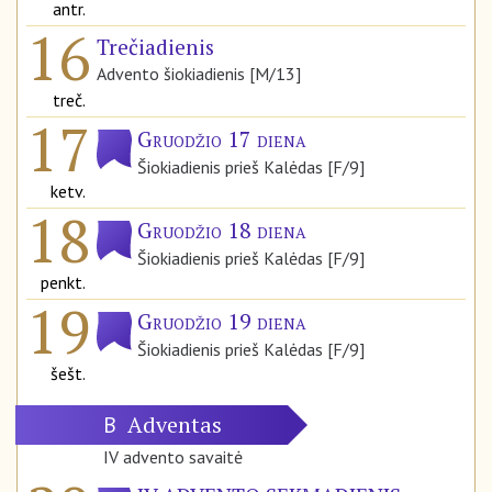
antr.
16
Trečiadienis
Advento šiokiadienis [M/13]
treč.
17
Gruodžio 17 diena
Šiokiadienis prieš Kalėdas [F/9]
ketv.
18
Gruodžio 18 diena
Šiokiadienis prieš Kalėdas [F/9]
penkt.
19
Gruodžio 19 diena
Šiokiadienis prieš Kalėdas [F/9]
šešt.
Adventas
B
IV advento savaitė