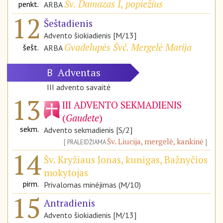
Šv. Damazas I, popiežius
penkt.
ARBA
12
Šeštadienis
Advento šiokiadienis [M/13]
Gvadelupės Švč. Mergelė Marija
šešt.
ARBA
Adventas
B
III advento savaitė
13
III ADVENTO SEKMADIENIS
(
Gaudete
)
sekm.
Advento sekmadienis [S/2]
Šv. Liucija, mergelė, kankinė
PRALEIDŽIAMA
14
Šv. Kryžiaus Jonas, kunigas, Bažnyčios
mokytojas
pirm.
Privalomas minėjimas (M/10)
15
Antradienis
Advento šiokiadienis [M/13]