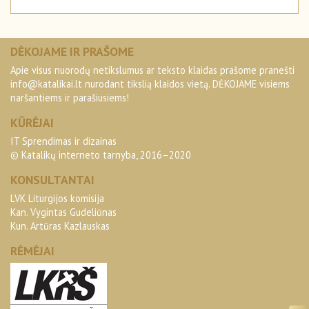
DĖKOJAME IR PRAŠOME
Apie visus nuorodų netikslumus ar teksto klaidas prašome pranešti
info@katalikai.lt
nurodant tikslią klaidos vietą. DĖKOJAME visiems
naršantiems ir parašiusiems!
KŪRĖJAI
IT Sprendimas ir dizainas
© Katalikų interneto tarnyba, 2016–2020
KONSULTANTAI
LVK Liturgijos komisija
Kan. Vygintas Gudeliūnas
Kun. Artūras Kazlauskas
RĖMĖJAI