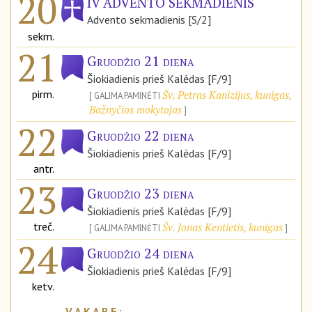
20
IV ADVENTO SEKMADIENIS
Advento sekmadienis [S/2]
sekm.
21
Gruodžio 21 diena
Šiokiadienis prieš Kalėdas [F/9]
pirm.
Šv. Petras Kanizijus, kunigas,
GALIMA PAMINĖTI
Bažnyčios mokytojas
22
Gruodžio 22 diena
Šiokiadienis prieš Kalėdas [F/9]
antr.
23
Gruodžio 23 diena
Šiokiadienis prieš Kalėdas [F/9]
treč.
Šv. Jonas Kentietis, kunigas
GALIMA PAMINĖTI
24
Gruodžio 24 diena
Šiokiadienis prieš Kalėdas [F/9]
ketv.