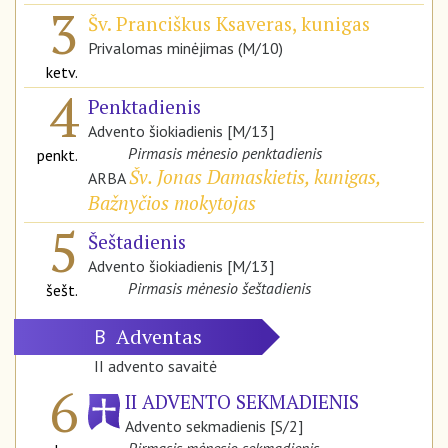
3
Šv. Pranciškus Ksaveras, kunigas
Privalomas minėjimas (M/10)
ketv.
4
Penktadienis
Advento šiokiadienis [M/13]
Pirmasis mėnesio penktadienis
penkt.
Šv. Jonas Damaskietis, kunigas,
ARBA
Bažnyčios mokytojas
5
Šeštadienis
Advento šiokiadienis [M/13]
Pirmasis mėnesio šeštadienis
šešt.
Adventas
B
II advento savaitė
6
II ADVENTO SEKMADIENIS
Advento sekmadienis [S/2]