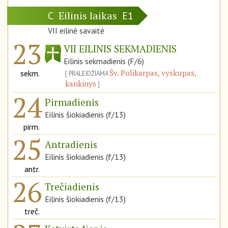
Eilinis laikas
C
E1
VII eilinė savaitė
23
VII EILINIS SEKMADIENIS
Eilinis sekmadienis (F/6)
Šv. Polikarpas, vyskupas,
sekm.
PRALEIDŽIAMA
kankinys
24
Pirmadienis
Eilinis šiokiadienis (f/13)
pirm.
25
Antradienis
Eilinis šiokiadienis (f/13)
antr.
26
Trečiadienis
Eilinis šiokiadienis (f/13)
treč.