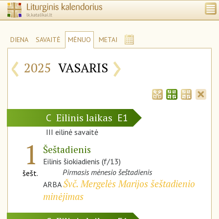
DIENA
SAVAITĖ
MĖNUO
METAI
‹
›
2025
VASARIS
Eilinis laikas
C
E1
III eilinė savaitė
1
Šeštadienis
Eilinis šiokiadienis (f/13)
Pirmasis mėnesio šeštadienis
šešt.
Švč. Mergelės Marijos šeštadienio
ARBA
minėjimas