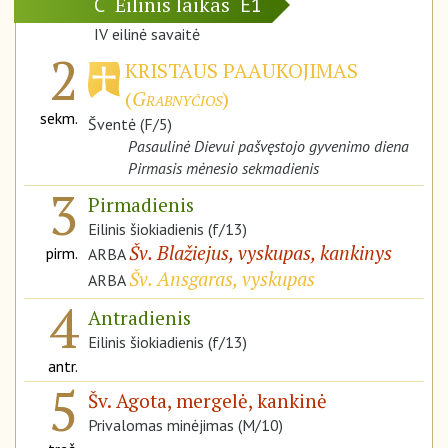
Eilinis laikas
C
E1
IV eilinė savaitė
2
KRISTAUS PAAUKOJIMAS
(
Grabnyčios
)
sekm.
Šventė (F/5)
Pasaulinė Dievui pašvęstojo gyvenimo diena
Pirmasis mėnesio sekmadienis
3
Pirmadienis
Eilinis šiokiadienis (f/13)
Šv. Blažiejus, vyskupas, kankinys
pirm.
ARBA
Šv. Ansgaras, vyskupas
ARBA
4
Antradienis
Eilinis šiokiadienis (f/13)
antr.
5
Šv. Agota, mergelė, kankinė
Privalomas minėjimas (M/10)