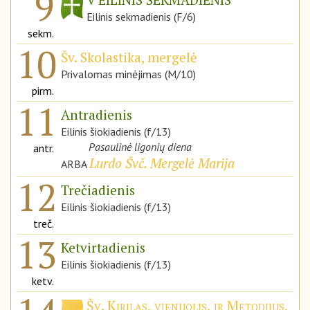
9
Eilinis sekmadienis (F/6)
sekm.
10
Šv. Skolastika, mergelė
Privalomas minėjimas (M/10)
pirm.
11
Antradienis
Eilinis šiokiadienis (f/13)
Pasaulinė ligonių diena
antr.
Lurdo Švč. Mergelė Marija
ARBA
12
Trečiadienis
Eilinis šiokiadienis (f/13)
treč.
13
Ketvirtadienis
Eilinis šiokiadienis (f/13)
ketv.
Šv. Kirilas, vienuolis, ir Metodijus,