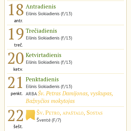
18
Antradienis
Eilinis šiokiadienis (f/13)
antr.
19
Trečiadienis
Eilinis šiokiadienis (f/13)
treč.
20
Ketvirtadienis
Eilinis šiokiadienis (f/13)
ketv.
21
Penktadienis
Eilinis šiokiadienis (f/13)
Šv. Petras Damijonas, vyskupas,
penkt.
ARBA
Bažnyčios mokytojas
22
Šv. Petro, apaštalo, Sostas
Šventė (F/7)
šešt.