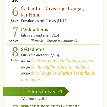
treč.
6
Šv. Paulius Mikis ir jo draugai,
kankiniai
ketv.
Privalomas minėjimas (M/10)
7
Penktadienis
Eilinis šiokiadienis (f/13)
Pirmasis mėnesio penktadienis
penkt.
8
Šeštadienis
Eilinis šiokiadienis (f/13)
Šv. Jeronimas Emiljanis, kunigas
šešt.
ARBA
Šv. Juozapina Bachita, mergelė
ARBA
Švč. Mergelės Marijos šeštadienio
ARBA
minėjimas
Eilinis laikas
C
E1
V eilinė savaitė
V EILINIS SEKMADIENIS