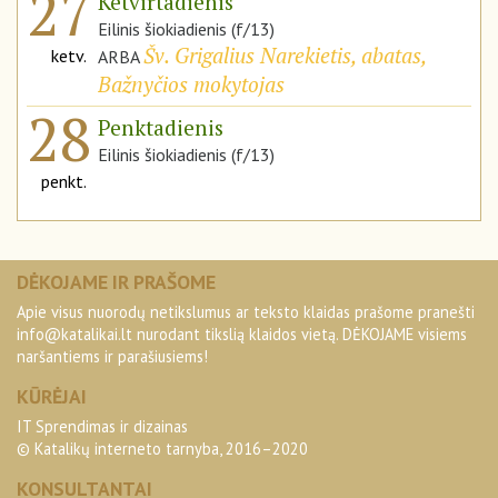
27
Ketvirtadienis
Eilinis šiokiadienis (f/13)
Šv. Grigalius Narekietis, abatas,
ketv.
ARBA
Bažnyčios mokytojas
28
Penktadienis
Eilinis šiokiadienis (f/13)
penkt.
DĖKOJAME IR PRAŠOME
Apie visus nuorodų netikslumus ar teksto klaidas prašome pranešti
info@katalikai.lt
nurodant tikslią klaidos vietą. DĖKOJAME visiems
naršantiems ir parašiusiems!
KŪRĖJAI
IT Sprendimas ir dizainas
© Katalikų interneto tarnyba, 2016–2020
KONSULTANTAI