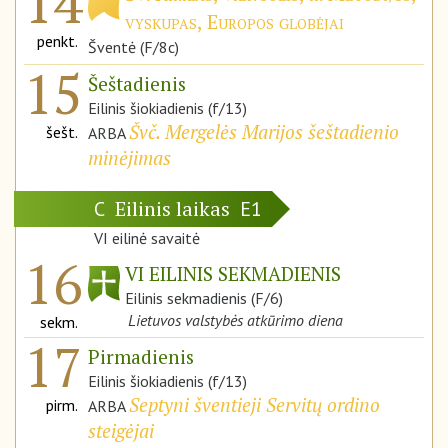
14
vyskupas, Europos globėjai
penkt.
Šventė (F/8c)
15
Šeštadienis
Eilinis šiokiadienis (f/13)
Švč. Mergelės Marijos šeštadienio
šešt.
ARBA
minėjimas
Eilinis laikas
C
E1
VI eilinė savaitė
16
VI EILINIS SEKMADIENIS
Eilinis sekmadienis (F/6)
Lietuvos valstybės atkūrimo diena
sekm.
17
Pirmadienis
Eilinis šiokiadienis (f/13)
Septyni šventieji Servitų ordino
pirm.
ARBA
steigėjai