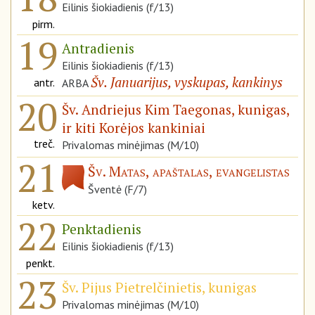
Eilinis šiokiadienis (f/13)
pirm.
19
Antradienis
Eilinis šiokiadienis (f/13)
Šv. Januarijus, vyskupas, kankinys
antr.
ARBA
20
Šv. Andriejus Kim Taegonas, kunigas,
ir kiti Korėjos kankiniai
treč.
Privalomas minėjimas (M/10)
21
Šv. Matas, apaštalas, evangelistas
Šventė (F/7)
ketv.
22
Penktadienis
Eilinis šiokiadienis (f/13)
penkt.
23
Šv. Pijus Pietrelčinietis, kunigas
Privalomas minėjimas (M/10)