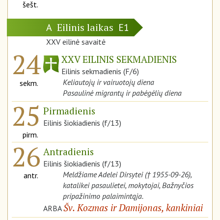
šešt.
Eilinis laikas
A
E1
XXV eilinė savaitė
24
XXV EILINIS SEKMADIENIS
Eilinis sekmadienis (F/6)
Keliautojų ir vairuotojų diena
sekm.
Pasaulinė migrantų ir pabėgėlių diena
25
Pirmadienis
Eilinis šiokiadienis (f/13)
pirm.
26
Antradienis
Eilinis šiokiadienis (f/13)
Meldžiame Adelei Dirsytei († 1955-09-26),
antr.
katalikei pasaulietei, mokytojai, Bažnyčios
pripažinimo palaimintąja.
Šv. Kozmas ir Damijonas, kankiniai
ARBA