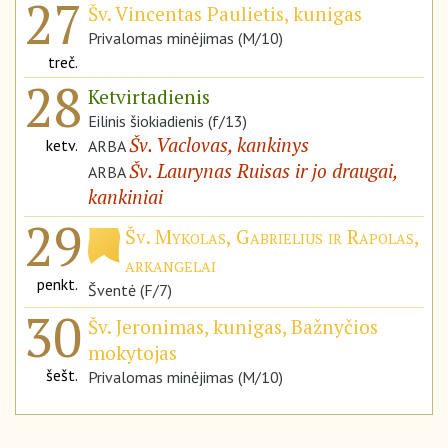
27
Šv. Vincentas Paulietis, kunigas
Privalomas minėjimas (M/10)
treč.
28
Ketvirtadienis
Eilinis šiokiadienis (f/13)
Šv. Vaclovas, kankinys
ketv.
ARBA
Šv. Laurynas Ruisas ir jo draugai,
ARBA
kankiniai
29
Šv. Mykolas, Gabrielius ir Rapolas,
arkangelai
penkt.
Šventė (F/7)
30
Šv. Jeronimas, kunigas, Bažnyčios
mokytojas
šešt.
Privalomas minėjimas (M/10)