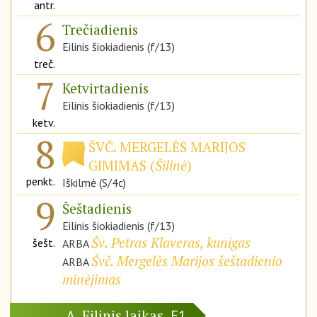
antr.
6
Trečiadienis
Eilinis šiokiadienis (f/13)
treč.
7
Ketvirtadienis
Eilinis šiokiadienis (f/13)
ketv.
8
ŠVČ. MERGELĖS MARIJOS
GIMIMAS (
Šilinė
)
penkt.
Iškilmė (S/4c)
9
Šeštadienis
Eilinis šiokiadienis (f/13)
Šv. Petras Klaveras, kunigas
šešt.
ARBA
Švč. Mergelės Marijos šeštadienio
ARBA
minėjimas
Eilinis laikas
A
E1