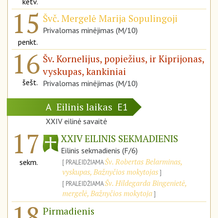
ketv.
15
Švč. Mergelė Marija Sopulingoji
Privalomas minėjimas (M/10)
penkt.
16
Šv. Kornelijus, popiežius, ir Kiprijonas,
vyskupas, kankiniai
šešt.
Privalomas minėjimas (M/10)
Eilinis laikas
A
E1
XXIV eilinė savaitė
17
XXIV EILINIS SEKMADIENIS
Eilinis sekmadienis (F/6)
Šv. Robertas Belarminas,
sekm.
PRALEIDŽIAMA
vyskupas, Bažnyčios mokytojas
Šv. Hildegarda Bingenietė,
PRALEIDŽIAMA
mergelė, Bažnyčios mokytoja
18
Pirmadienis