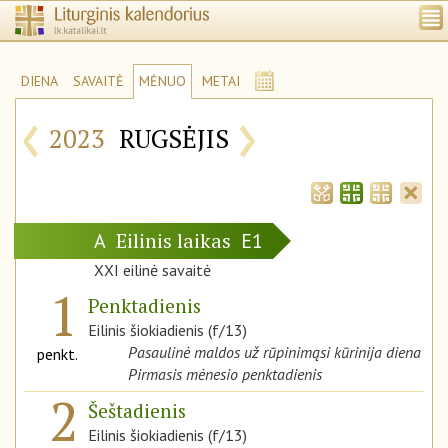
DIENA
SAVAITĖ
MĖNUO
METAI
‹
›
2023
RUGSĖJIS
Eilinis laikas
A
E1
XXI eilinė savaitė
1
Penktadienis
Eilinis šiokiadienis (f/13)
Pasaulinė maldos už rūpinimąsi kūrinija diena
penkt.
Pirmasis mėnesio penktadienis
2
Šeštadienis
Eilinis šiokiadienis (f/13)