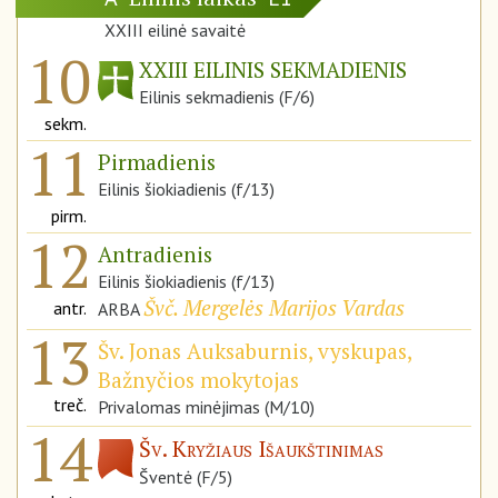
XXIII eilinė savaitė
10
XXIII EILINIS SEKMADIENIS
Eilinis sekmadienis (F/6)
sekm.
11
Pirmadienis
Eilinis šiokiadienis (f/13)
pirm.
12
Antradienis
Eilinis šiokiadienis (f/13)
Švč. Mergelės Marijos Vardas
antr.
ARBA
13
Šv. Jonas Auksaburnis, vyskupas,
Bažnyčios mokytojas
treč.
Privalomas minėjimas (M/10)
14
Šv. Kryžiaus Išaukštinimas
Šventė (F/5)