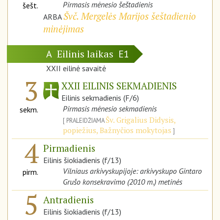
Pirmasis mėnesio šeštadienis
šešt.
Švč. Mergelės Marijos šeštadienio
ARBA
minėjimas
Eilinis laikas
A
E1
XXII eilinė savaitė
3
XXII EILINIS SEKMADIENIS
Eilinis sekmadienis (F/6)
Pirmasis mėnesio sekmadienis
sekm.
Šv. Grigalius Didysis,
PRALEIDŽIAMA
popiežius, Bažnyčios mokytojas
4
Pirmadienis
Eilinis šiokiadienis (f/13)
Vilniaus arkivyskupijoje: arkivyskupo Gintaro
pirm.
Grušo konsekravimo (2010 m.) metinės
5
Antradienis
Eilinis šiokiadienis (f/13)