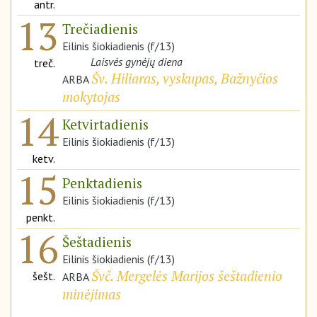
antr.
13
Trečiadienis
Eilinis šiokiadienis (f/13)
Laisvės gynėjų diena
treč.
Šv. Hiliaras, vyskupas, Bažnyčios
ARBA
mokytojas
14
Ketvirtadienis
Eilinis šiokiadienis (f/13)
ketv.
15
Penktadienis
Eilinis šiokiadienis (f/13)
penkt.
16
Šeštadienis
Eilinis šiokiadienis (f/13)
Švč. Mergelės Marijos šeštadienio
šešt.
ARBA
minėjimas