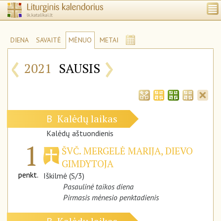
DIENA
SAVAITĖ
MĖNUO
METAI
‹
›
2021
SAUSIS
Kalėdų laikas
B
Kalėdų aštuondienis
1
ŠVČ. MERGELĖ MARIJA, DIEVO
GIMDYTOJA
penkt.
Iškilmė (S/3)
Pasaulinė taikos diena
Pirmasis mėnesio penktadienis