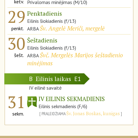
ketv.
Privalomas minėjimas (M/10)
29
Penktadienis
Eilinis šiokiadienis (f/13)
Šv. Angelė Meriči, mergelė
penkt.
ARBA
30
Šeštadienis
Eilinis šiokiadienis (f/13)
Švč. Mergelės Marijos šeštadienio
šešt.
ARBA
minėjimas
Eilinis laikas
B
E1
IV eilinė savaitė
31
IV EILINIS SEKMADIENIS
Eilinis sekmadienis (F/6)
Šv. Jonas Boskas, kunigas
sekm.
PRALEIDŽIAMA