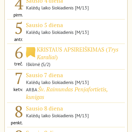
4
Sausio 4 diena
Kalėdų laiko šiokiadienis [M/13]
pirm.
5
Sausio 5 diena
Kalėdų laiko šiokiadienis [M/13]
antr.
6
KRISTAUS APSIREIŠKIMAS (
Trys
Karaliai
)
treč.
Iškilmė (S/2)
7
Sausio 7 diena
Kalėdų laiko šiokiadienis [M/13]
Šv. Raimundas Penjafortietis,
ketv.
ARBA
kunigas
8
Sausio 8 diena
Kalėdų laiko šiokiadienis [M/13]
penkt.