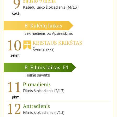
9
Sausio 9 diena
Kalėdų laiko šiokiadienis [M/13]
šešt.
Kalėdų laikas
B
Sekmadienis po Apsireiškimo
10
KRISTAUS KRIKŠTAS
Šventė (F/5)
sekm.
Eilinis laikas
B
E1
I eilinė savaitė
11
Pirmadienis
Eilinis šiokiadienis (f/13)
pirm.
12
Antradienis
Eilinis šiokiadienis (f/13)