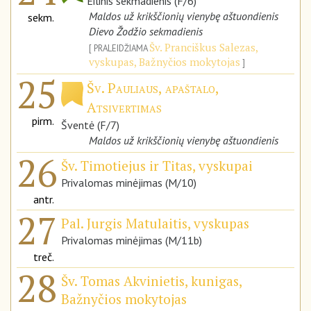
Eilinis sekmadienis (F/6)
Maldos už krikščionių vienybę aštuondienis
sekm.
Dievo Žodžio sekmadienis
Šv. Pranciškus Salezas,
PRALEIDŽIAMA
vyskupas, Bažnyčios mokytojas
25
Šv. Pauliaus, apaštalo,
Atsivertimas
pirm.
Šventė (F/7)
Maldos už krikščionių vienybę aštuondienis
26
Šv. Timotiejus ir Titas, vyskupai
Privalomas minėjimas (M/10)
antr.
27
Pal. Jurgis Matulaitis, vyskupas
Privalomas minėjimas (M/11b)
treč.
28
Šv. Tomas Akvinietis, kunigas,
Bažnyčios mokytojas