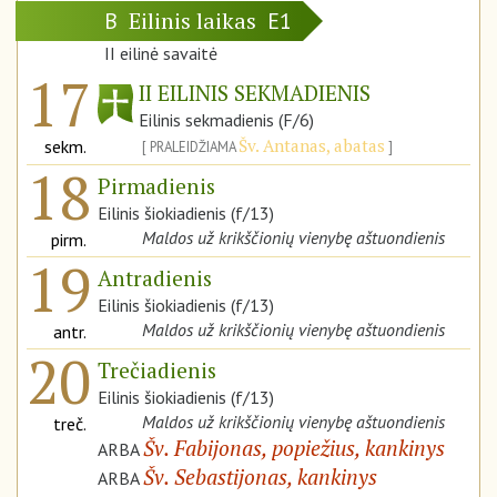
Eilinis laikas
B
E1
II eilinė savaitė
17
II EILINIS SEKMADIENIS
Eilinis sekmadienis (F/6)
Šv. Antanas, abatas
sekm.
PRALEIDŽIAMA
18
Pirmadienis
Eilinis šiokiadienis (f/13)
Maldos už krikščionių vienybę aštuondienis
pirm.
19
Antradienis
Eilinis šiokiadienis (f/13)
Maldos už krikščionių vienybę aštuondienis
antr.
20
Trečiadienis
Eilinis šiokiadienis (f/13)
Maldos už krikščionių vienybę aštuondienis
treč.
Šv. Fabijonas, popiežius, kankinys
ARBA
Šv. Sebastijonas, kankinys
ARBA