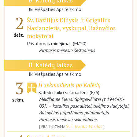
Kalėdų laikas
B
Iki Viešpaties Apsireiškimo
2
Šv. Bazilijus Didysis ir Grigalius
Nazianzietis, vyskupai, Bažnyčios
šešt.
mokytojai
Privalomas minėjimas (M/10)
Pirmasis mėnesio šeštadienis
Kalėdų laikas
B
Iki Viešpaties Apsireiškimo
3
II sekmadienis po Kalėdų
Kalėdų laiko sekmadienis(F/6)
Meldžiame Elenai Spirgevičiūtei († 1944-01-
sekm.
03?) – katalikei pasaulietei, tikėjimo liudytojai,
Bažnyčios pripažinimo palaimintąja.
Pirmasis mėnesio sekmadienis
Švč. Jėzaus Vardas
PRALEIDŽIAMA