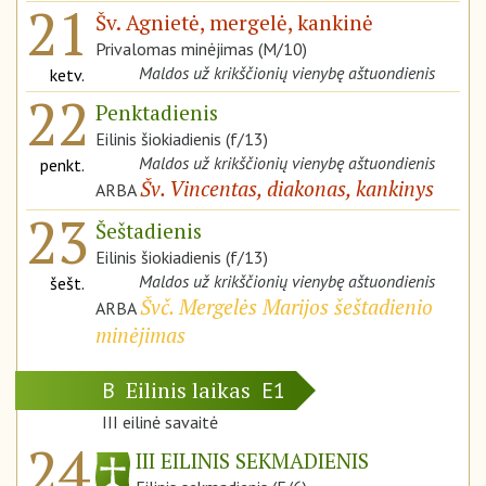
21
Šv. Agnietė, mergelė, kankinė
Privalomas minėjimas (M/10)
Maldos už krikščionių vienybę aštuondienis
ketv.
22
Penktadienis
Eilinis šiokiadienis (f/13)
Maldos už krikščionių vienybę aštuondienis
penkt.
Šv. Vincentas, diakonas, kankinys
ARBA
23
Šeštadienis
Eilinis šiokiadienis (f/13)
Maldos už krikščionių vienybę aštuondienis
šešt.
Švč. Mergelės Marijos šeštadienio
ARBA
minėjimas
Eilinis laikas
B
E1
III eilinė savaitė
24
III EILINIS SEKMADIENIS