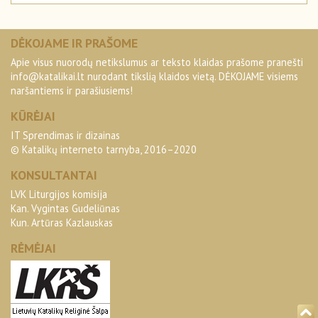
DĖKOJAME IR PRAŠOME
Apie visus nuorodų netikslumus ar teksto klaidas prašome pranešti
info@katalikai.lt
nurodant tikslią klaidos vietą. DĖKOJAME visiems
naršantiems ir parašiusiems!
KŪRĖJAI
IT Sprendimas ir dizainas
© Katalikų interneto tarnyba, 2016–2020
KONSULTANTAI
LVK Liturgijos komisija
Kan. Vygintas Gudeliūnas
Kun. Artūras Kazlauskas
RĖMĖJAI