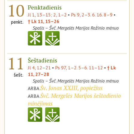
10
Penktadienis
Jl 1, 13–15; 2, 1–2
•
Ps 9, 2–3. 6. 16. 8–9
•
† Lk 11, 15–26
penkt.
Spalis – Švč. Mergelės Marijos Rožinio mėnuo
11
Šeštadienis
Jl 4, 12–21
•
Ps 97, 1–2. 5–6. 11–12
•
† Lk
11, 27–28
šešt.
Spalis – Švč. Mergelės Marijos Rožinio mėnuo
Šv. Jonas XXIII, popiežius
ARBA
Švč. Mergelės Marijos šeštadienio
ARBA
minėjimas