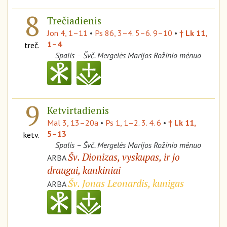
8
Trečiadienis
Jon 4, 1–11
•
Ps 86, 3–4. 5–6. 9–10
•
† Lk 11,
1–4
treč.
Spalis – Švč. Mergelės Marijos Rožinio mėnuo
9
Ketvirtadienis
Mal 3, 13–20a
•
Ps 1, 1–2. 3. 4. 6
•
† Lk 11,
5–13
ketv.
Spalis – Švč. Mergelės Marijos Rožinio mėnuo
Šv. Dionizas, vyskupas, ir jo
ARBA
draugai, kankiniai
Šv. Jonas Leonardis, kunigas
ARBA