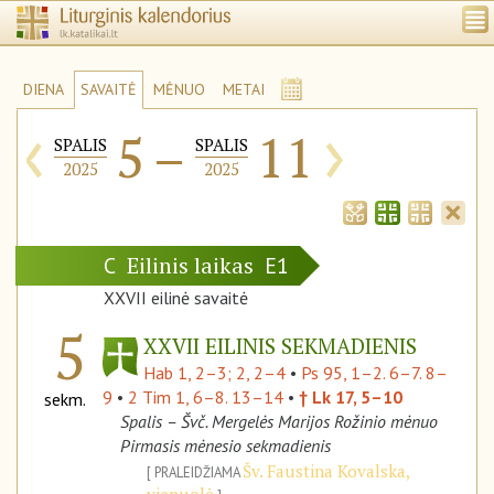
DIENA
SAVAITĖ
MĖNUO
METAI
‹
›
5
–
11
SPALIS
SPALIS
2025
2025
Eilinis laikas
C
E1
XXVII eilinė savaitė
5
XXVII EILINIS SEKMADIENIS
Hab 1, 2–3; 2, 2–4
•
Ps 95, 1–2. 6–7. 8–
9
•
2 Tim 1, 6–8. 13–14
•
† Lk 17, 5–10
sekm.
Spalis – Švč. Mergelės Marijos Rožinio mėnuo
Pirmasis mėnesio sekmadienis
Šv. Faustina Kovalska,
PRALEIDŽIAMA