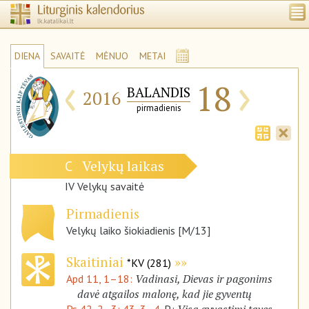
DIENA
SAVAITĖ
MĖNUO
METAI
‹
›
18
BALANDIS
2016
pirmadienis
Velykų laikas
C
IV Velykų savaitė
Pirmadienis
Velykų laiko šiokiadienis [M/13]
Skaitiniai
*KV (281)
Vadinasi, Dievas ir pagonims
Apd 11, 1–18:
davė atgailos malonę, kad jie gyventų