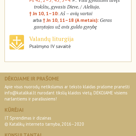
Visa gyvastimi tavęs
Ps 42, 2–3; 43, 3–4.
P.:
trokštu, gyvasis Dieve. / Aleliuja.
Aš – avių vartai
† Jn 10, 1–10:
Geras
arba
† Jn 10, 11–18 (A metais):
ganytojas už avis guldo gyvybę
Valandų liturgija
Psalmyno IV savaitė
DĖKOJAME IR PRAŠOME
Apie visus nuorodų netikslumus ar teksto klaidas prašome pranešti
info@katalikai.lt
nurodant tikslią klaidos vietą. DĖKOJAME visiems
naršantiems ir parašiusiems!
KŪRĖJAI
IT Sprendimas ir dizainas
© Katalikų interneto tarnyba, 2016–2020
KONSULTANTAI