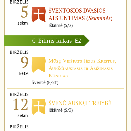
BIRŽELIS
5
ŠVENTOSIOS DVASIOS
ATSIUNTIMAS (
Sekminės
)
sekm.
Iškilmė (S/2)
Eilinis laikas
C
E2
BIRŽELIS
9
Mūsų Viešpats Jėzus Kristus,
Aukščiausiasis ir Amžinasis
ketv.
Kunigas
Šventė (F/8f)
BIRŽELIS
12
ŠVENČIAUSIOJI TREJYBĖ
Iškilmė (S/3)
sekm.
BIRŽELIS