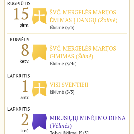
RUGPJŪTIS
15
ŠVČ. MERGELĖS MARIJOS
ĖMIMAS Į DANGŲ (
Žolinė
)
pirm.
Iškilmė (S/3)
RUGSĖJIS
8
ŠVČ. MERGELĖS MARIJOS
GIMIMAS (
Šilinė
)
ketv.
Iškilmė (S/4c)
LAPKRITIS
1
VISI ŠVENTIEJI
Iškilmė (S/3)
antr.
LAPKRITIS
2
MIRUSIŲJŲ MINĖJIMO DIENA
(
Vėlinės
)
treč.
Tolygi iškilmei [S/3]