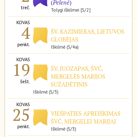
(
Pelenė
)
treč.
Tolygi iškilmei [S/2]
KOVAS
4
ŠV. KAZIMIERAS, LIETUVOS
GLOBĖJAS
penkt.
Iškilmė (S/4a)
KOVAS
19
ŠV. JUOZAPAS, ŠVČ.
MERGELĖS MARIJOS
šešt.
SUŽADĖTINIS
Iškilmė (S/3)
KOVAS
25
VIEŠPATIES APREIŠKIMAS
ŠVČ. MERGELEI MARIJAI
penkt.
Iškilmė (S/3)