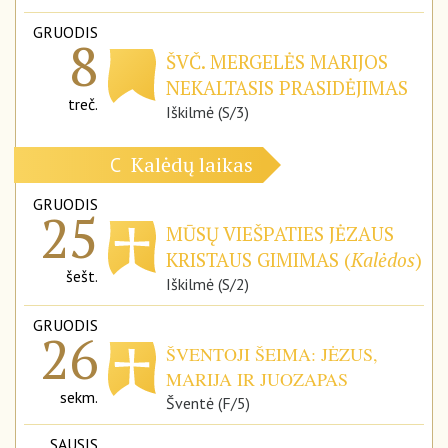
GRUODIS
8
ŠVČ. MERGELĖS MARIJOS
NEKALTASIS PRASIDĖJIMAS
treč.
Iškilmė (S/3)
Kalėdų laikas
C
GRUODIS
25
MŪSŲ VIEŠPATIES JĖZAUS
KRISTAUS GIMIMAS (
Kalėdos
)
šešt.
Iškilmė (S/2)
GRUODIS
26
ŠVENTOJI ŠEIMA: JĖZUS,
MARIJA IR JUOZAPAS
sekm.
Šventė (F/5)
SAUSIS