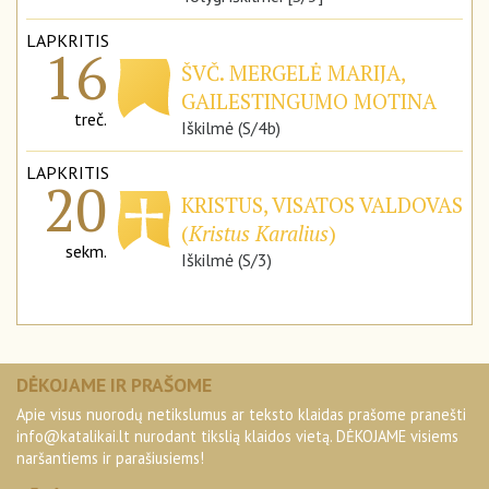
LAPKRITIS
16
ŠVČ. MERGELĖ MARIJA,
GAILESTINGUMO MOTINA
treč.
Iškilmė (S/4b)
LAPKRITIS
20
KRISTUS, VISATOS VALDOVAS
(
Kristus Karalius
)
sekm.
Iškilmė (S/3)
DĖKOJAME IR PRAŠOME
Apie visus nuorodų netikslumus ar teksto klaidas prašome pranešti
info@katalikai.lt
nurodant tikslią klaidos vietą. DĖKOJAME visiems
naršantiems ir parašiusiems!