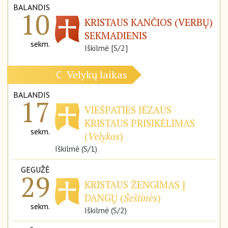
BALANDIS
10
KRISTAUS KANČIOS (VERBŲ)
SEKMADIENIS
sekm.
Iškilmė [S/2]
Velykų laikas
C
BALANDIS
17
VIEŠPATIES JĖZAUS
KRISTAUS PRISIKĖLIMAS
sekm.
(
Velykos
)
Iškilmė (S/1)
GEGUŽĖ
29
KRISTAUS ŽENGIMAS Į
DANGŲ (
Šeštinės
)
sekm.
Iškilmė (S/2)