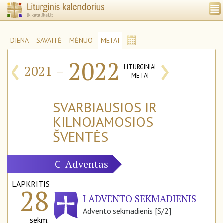
DIENA
SAVAITĖ
MĖNUO
METAI
‹
›
2022
2021
–
LITURGINIAI
METAI
SVARBIAUSIOS IR
KILNOJAMOSIOS
ŠVENTĖS
Adventas
C
LAPKRITIS
28
I ADVENTO SEKMADIENIS
Advento sekmadienis [S/2]
sekm.