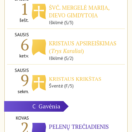
1
ŠVČ. MERGELĖ MARIJA,
DIEVO GIMDYTOJA
šešt.
Iškilmė (S/3)
SAUSIS
6
KRISTAUS APSIREIŠKIMAS
(
Trys Karaliai
)
ketv.
Iškilmė (S/2)
SAUSIS
9
KRISTAUS KRIKŠTAS
Šventė (F/5)
sekm.
Gavėnia
C
KOVAS
2
PELENŲ TREČIADIENIS