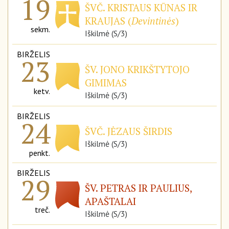
19
ŠVČ. KRISTAUS KŪNAS IR
KRAUJAS (
Devintinės
)
sekm.
Iškilmė (S/3)
BIRŽELIS
23
ŠV. JONO KRIKŠTYTOJO
GIMIMAS
ketv.
Iškilmė (S/3)
BIRŽELIS
24
ŠVČ. JĖZAUS ŠIRDIS
Iškilmė (S/3)
penkt.
BIRŽELIS
29
ŠV. PETRAS IR PAULIUS,
APAŠTALAI
treč.
Iškilmė (S/3)