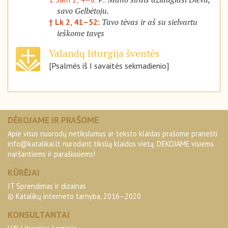
savo Gelbėtoju.
Tavo tėvas ir aš su sielvartu
† Lk 2, 41–52:
ieškome tavęs
Valandų liturgija šventės
[Psalmės iš I savaitės sekmadienio]
DĖKOJAME IR PRAŠOME
Apie visus nuorodų netikslumus ar teksto klaidas prašome pranešti
info@katalikai.lt
nurodant tikslią klaidos vietą. DĖKOJAME visiems
naršantiems ir parašiusiems!
KŪRĖJAI
IT Sprendimas ir dizainas
© Katalikų interneto tarnyba, 2016–2020
KONSULTANTAI