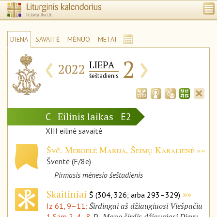
DIENA
SAVAITĖ
MĖNUO
METAI
‹
›
2
LIEPA
2022
šeštadienis
Eilinis laikas
C
E2
XIII eilinė savaitė
Švč. Mergelė Marija, Šeimų Karalienė
Šventė (F/8e)
Pirmasis mėnesio šeštadienis
Skaitiniai
Š (304, 326; arba 293–329)
Širdingai aš džiaugiuosi Viešpačiu
Iz 61, 9–11:
Mano širdis džiaugiasi Dievu,
1 Sam 2, 4–8.
P.: