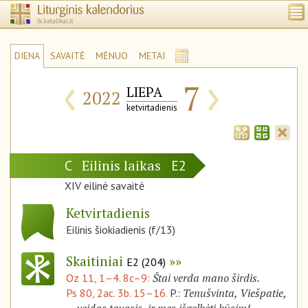
DIENA
SAVAITĖ
MĖNUO
METAI
‹
›
7
LIEPA
2022
ketvirtadienis
Eilinis laikas
C
E2
XIV eilinė savaitė
Ketvirtadienis
Eilinis šiokiadienis (f/13)
Skaitiniai
E2 (204)
Štai verda mano širdis.
Oz 11, 1–4. 8c–9:
Tenušvinta, Viešpatie,
Ps 80, 2ac. 3b. 15–16.
P.: