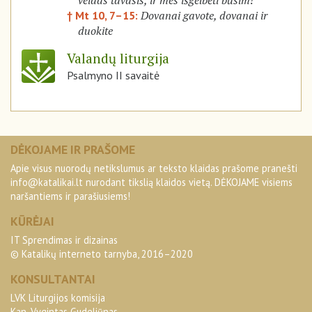
veidas tavasis, ir mes išgelbėti būsim!
Dovanai gavote, dovanai ir
† Mt 10, 7–15:
duokite
Valandų liturgija
Psalmyno II savaitė
DĖKOJAME IR PRAŠOME
Apie visus nuorodų netikslumus ar teksto klaidas prašome pranešti
info@katalikai.lt
nurodant tikslią klaidos vietą. DĖKOJAME visiems
naršantiems ir parašiusiems!
KŪRĖJAI
IT Sprendimas ir dizainas
© Katalikų interneto tarnyba, 2016–2020
KONSULTANTAI
LVK Liturgijos komisija
Kan. Vygintas Gudeliūnas