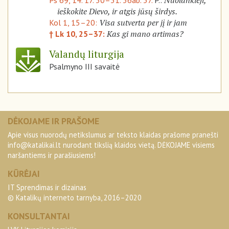
Nuolankieji,
Ps 69, 14. 17. 30–31. 36ab. 37.
P.:
ieškokite Dievo, ir atgis jūsų širdys.
Visa sutverta per jį ir jam
Kol 1, 15–20:
Kas gi mano artimas?
† Lk 10, 25–37:
Valandų liturgija
Psalmyno III savaitė
DĖKOJAME IR PRAŠOME
Apie visus nuorodų netikslumus ar teksto klaidas prašome pranešti
info@katalikai.lt
nurodant tikslią klaidos vietą. DĖKOJAME visiems
naršantiems ir parašiusiems!
KŪRĖJAI
IT Sprendimas ir dizainas
© Katalikų interneto tarnyba, 2016–2020
KONSULTANTAI