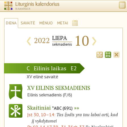
DIENA
SAVAITĖ
MĖNUO
METAI
‹
›
10
LIEPA
2022
sekmadienis
Eilinis laikas
C
E2
XV eilinė savaitė
XV EILINIS SEKMADIENIS
Eilinis sekmadienis (F/6)
Skaitiniai
*ABC (691)
Tas žodis yra tau labai arti, kad
Įst 30, 10–14:
jį vykdytumei