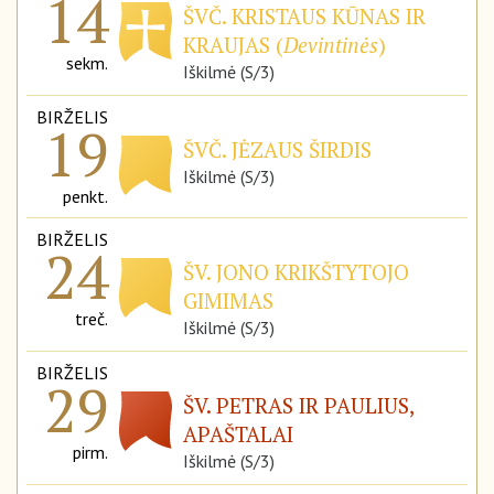
14
ŠVČ. KRISTAUS KŪNAS IR
KRAUJAS (
Devintinės
)
sekm.
Iškilmė (S/3)
BIRŽELIS
19
ŠVČ. JĖZAUS ŠIRDIS
Iškilmė (S/3)
penkt.
BIRŽELIS
24
ŠV. JONO KRIKŠTYTOJO
GIMIMAS
treč.
Iškilmė (S/3)
BIRŽELIS
29
ŠV. PETRAS IR PAULIUS,
APAŠTALAI
pirm.
Iškilmė (S/3)