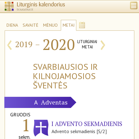
DIENA
SAVAITĖ
MĖNUO
METAI
‹
›
2020
2019
–
LITURGINIAI
METAI
SVARBIAUSIOS IR
KILNOJAMOSIOS
ŠVENTĖS
Adventas
A
GRUODIS
1
I ADVENTO SEKMADIENIS
Advento sekmadienis [S/2]
sekm.