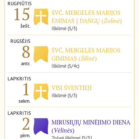
RUGPJŪTIS
15
ŠVČ. MERGELĖS MARIJOS
ĖMIMAS Į DANGŲ (
Žolinė
)
šešt.
Iškilmė (S/3)
RUGSĖJIS
8
ŠVČ. MERGELĖS MARIJOS
GIMIMAS (
Šilinė
)
antr.
Iškilmė (S/4c)
LAPKRITIS
1
VISI ŠVENTIEJI
Iškilmė (S/3)
sekm.
LAPKRITIS
2
MIRUSIŲJŲ MINĖJIMO DIENA
(
Vėlinės
)
pirm.
Tolygi iškilmei [S/3]