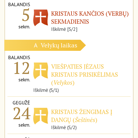
BALANDIS
5
KRISTAUS KANČIOS (VERBŲ)
SEKMADIENIS
sekm.
Iškilmė [S/2]
Velykų laikas
A
BALANDIS
12
VIEŠPATIES JĖZAUS
KRISTAUS PRISIKĖLIMAS
sekm.
(
Velykos
)
Iškilmė (S/1)
GEGUŽĖ
24
KRISTAUS ŽENGIMAS Į
DANGŲ (
Šeštinės
)
sekm.
Iškilmė (S/2)