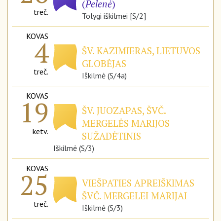
(
Pelenė
)
treč.
Tolygi iškilmei [S/2]
KOVAS
4
ŠV. KAZIMIERAS, LIETUVOS
GLOBĖJAS
treč.
Iškilmė (S/4a)
KOVAS
19
ŠV. JUOZAPAS, ŠVČ.
MERGELĖS MARIJOS
ketv.
SUŽADĖTINIS
Iškilmė (S/3)
KOVAS
25
VIEŠPATIES APREIŠKIMAS
ŠVČ. MERGELEI MARIJAI
treč.
Iškilmė (S/3)