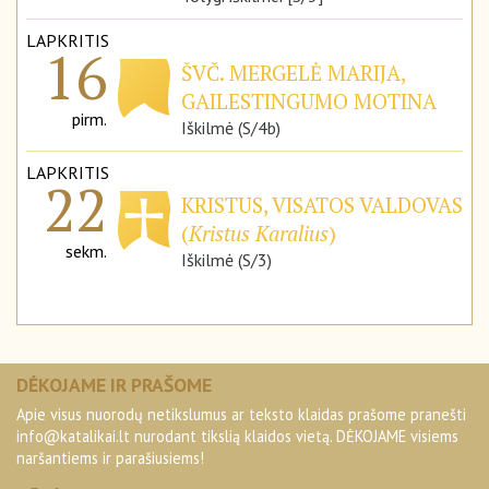
LAPKRITIS
16
ŠVČ. MERGELĖ MARIJA,
GAILESTINGUMO MOTINA
pirm.
Iškilmė (S/4b)
LAPKRITIS
22
KRISTUS, VISATOS VALDOVAS
(
Kristus Karalius
)
sekm.
Iškilmė (S/3)
DĖKOJAME IR PRAŠOME
Apie visus nuorodų netikslumus ar teksto klaidas prašome pranešti
info@katalikai.lt
nurodant tikslią klaidos vietą. DĖKOJAME visiems
naršantiems ir parašiusiems!