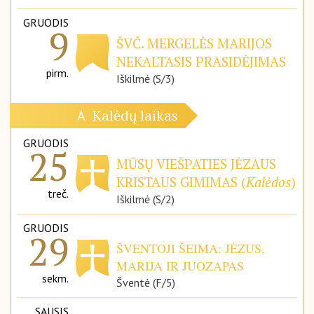
GRUODIS
9
ŠVČ. MERGELĖS MARIJOS
NEKALTASIS PRASIDĖJIMAS
pirm.
Iškilmė (S/3)
Kalėdų laikas
A
GRUODIS
25
MŪSŲ VIEŠPATIES JĖZAUS
KRISTAUS GIMIMAS (
Kalėdos
)
treč.
Iškilmė (S/2)
GRUODIS
29
ŠVENTOJI ŠEIMA: JĖZUS,
MARIJA IR JUOZAPAS
sekm.
Šventė (F/5)
SAUSIS