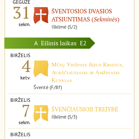
GEGUŽĖ
31
ŠVENTOSIOS DVASIOS
ATSIUNTIMAS (
Sekminės
)
sekm.
Iškilmė (S/2)
Eilinis laikas
A
E2
BIRŽELIS
4
Mūsų Viešpats Jėzus Kristus,
Aukščiausiasis ir Amžinasis
ketv.
Kunigas
Šventė (F/8f)
BIRŽELIS
7
ŠVENČIAUSIOJI TREJYBĖ
Iškilmė (S/3)
sekm.
BIRŽELIS