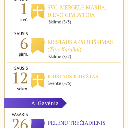
1
ŠVČ. MERGELĖ MARIJA,
DIEVO GIMDYTOJA
treč.
Iškilmė (S/3)
SAUSIS
6
KRISTAUS APSIREIŠKIMAS
(
Trys Karaliai
)
pirm.
Iškilmė (S/2)
SAUSIS
12
KRISTAUS KRIKŠTAS
Šventė (F/5)
sekm.
Gavėnia
A
VASARIS
26
PELENŲ TREČIADIENIS