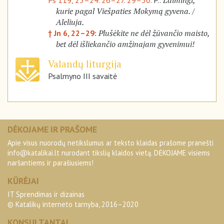
Laimingi,
Ps 119, 23–24. 26–27. 29–30.
P.:
kurie pagal Viešpaties Mokymą gyvena. /
Aleliuja.
Plušėkite ne dėl žūvančio maisto,
† Jn 6, 22–29:
bet dėl išliekančio amžinajam gyvenimui!
Valandų liturgija
Psalmyno III savaitė
DĖKOJAME IR PRAŠOME
Apie visus nuorodų netikslumus ar teksto klaidas prašome pranešti
info@katalikai.lt
nurodant tikslią klaidos vietą. DĖKOJAME visiems
naršantiems ir parašiusiems!
KŪRĖJAI
IT Sprendimas ir dizainas
© Katalikų interneto tarnyba, 2016–2020
KONSULTANTAI