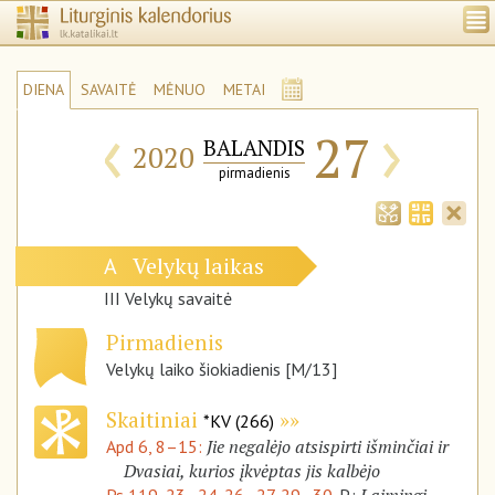
DIENA
SAVAITĖ
MĖNUO
METAI
‹
›
27
BALANDIS
2020
pirmadienis
Velykų laikas
A
III Velykų savaitė
Pirmadienis
Velykų laiko šiokiadienis [M/13]
Skaitiniai
*KV (266)
Jie negalėjo atsispirti išminčiai ir
Apd 6, 8–15:
Dvasiai, kurios įkvėptas jis kalbėjo