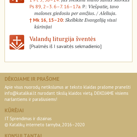
Viešpatie, tavo
Ps 89, 2–3. 6–7. 16–17a.
P.:
malones giedosiu per amžius. / Aleliuja.
Skelbkite Evangeliją visai
† Mk 16, 15–20:
kūrinijai
Valandų liturgija šventės
[Psalmės iš I savaitės sekmadienio]
DĖKOJAME IR PRAŠOME
Apie visus nuorodų netikslumus ar teksto klaidas prašome pranešti
info@katalikai.lt
nurodant tikslią klaidos vietą. DĖKOJAME visiems
naršantiems ir parašiusiems!
KŪRĖJAI
IT Sprendimas ir dizainas
© Katalikų interneto tarnyba, 2016–2020
KONSULTANTAI