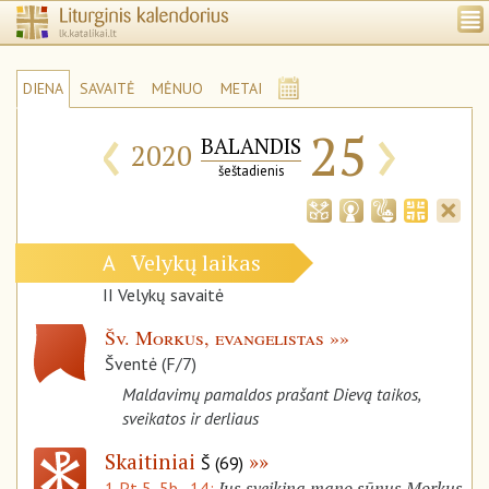
DIENA
SAVAITĖ
MĖNUO
METAI
‹
›
25
BALANDIS
2020
šeštadienis
Velykų laikas
A
II Velykų savaitė
Šv. Morkus, evangelistas
Šventė (F/7)
Maldavimų pamaldos prašant Dievą taikos,
sveikatos ir derliaus
Skaitiniai
Š (69)
Jus sveikina mano sūnus Morkus
1 Pt 5, 5b–14: