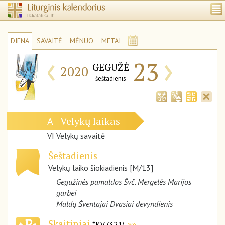
DIENA
SAVAITĖ
MĖNUO
METAI
‹
›
23
GEGUŽĖ
2020
šeštadienis
Velykų laikas
A
VI Velykų savaitė
Šeštadienis
Velykų laiko šiokiadienis [M/13]
Gegužinės pamaldos Švč. Mergelės Marijos
garbei
Maldų Šventajai Dvasiai devyndienis
Skaitiniai
*KV (321)