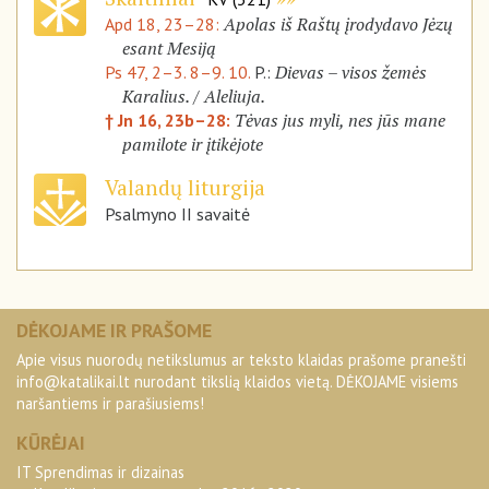
Apolas iš Raštų įrodydavo Jėzų
Apd 18, 23–28:
esant Mesiją
Dievas – visos žemės
Ps 47, 2–3. 8–9. 10.
P.:
Karalius. / Aleliuja.
Tėvas jus myli, nes jūs mane
† Jn 16, 23b–28:
pamilote ir įtikėjote
Valandų liturgija
Psalmyno II savaitė
DĖKOJAME IR PRAŠOME
Apie visus nuorodų netikslumus ar teksto klaidas prašome pranešti
info@katalikai.lt
nurodant tikslią klaidos vietą. DĖKOJAME visiems
naršantiems ir parašiusiems!
KŪRĖJAI
IT Sprendimas ir dizainas