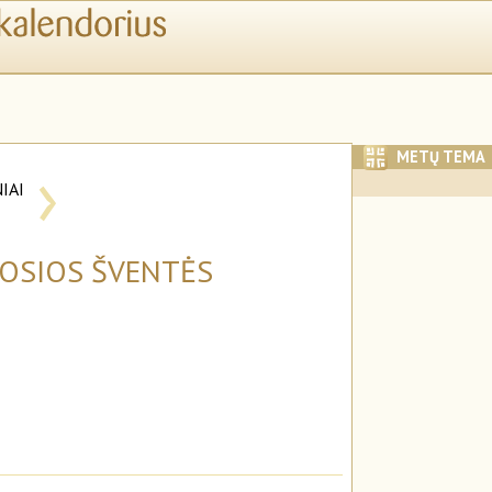
›
METŲ TEMA
IAI
I
MOSIOS ŠVENTĖS