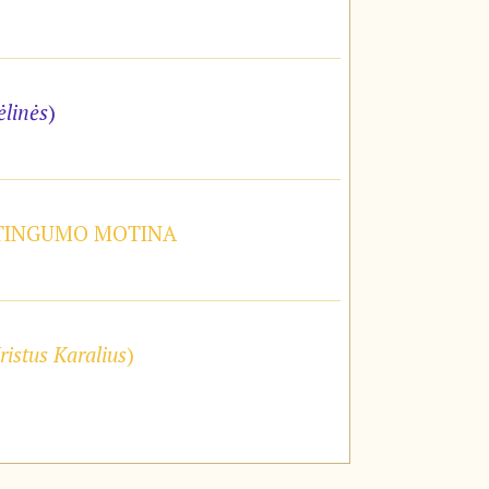
ėlinės
)
STINGUMO MOTINA
ristus Karalius
)