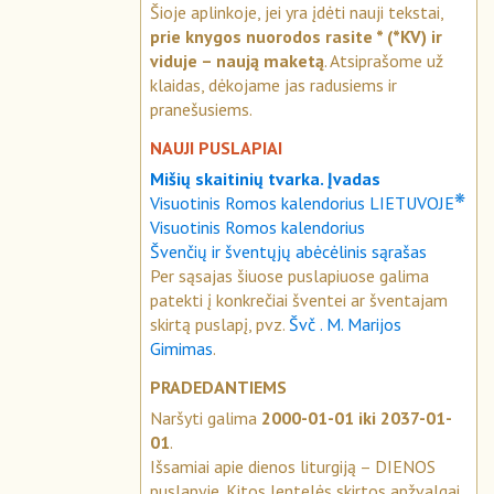
Šioje aplinkoje, jei yra įdėti nauji tekstai,
prie knygos nuorodos rasite * (*KV) ir
viduje – naują maketą
. Atsiprašome už
klaidas, dėkojame jas radusiems ir
pranešusiems.
NAUJI PUSLAPIAI
Mišių skaitinių tvarka. Įvadas
❋
Visuotinis Romos kalendorius LIETUVOJE
Visuotinis Romos kalendorius
Švenčių ir šventųjų abėcėlinis sąrašas
Per sąsajas šiuose puslapiuose galima
patekti į konkrečiai šventei ar šventajam
skirtą puslapį, pvz.
Švč . M. Marijos
Gimimas
.
PRADEDANTIEMS
Naršyti galima
2000-01-01 iki 2037-01-
01
.
Išsamiai apie dienos liturgiją – DIENOS
puslapyje. Kitos lentelės skirtos apžvalgai.