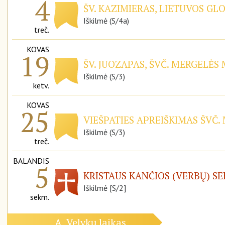
4
ŠV. KAZIMIERAS, LIETUVOS GL
Iškilmė (S/4a)
treč.
KOVAS
19
ŠV. JUOZAPAS, ŠVČ. MERGELĖS
Iškilmė (S/3)
ketv.
KOVAS
25
VIEŠPATIES APREIŠKIMAS ŠVČ.
Iškilmė (S/3)
treč.
BALANDIS
5
KRISTAUS KANČIOS (VERBŲ) S
Iškilmė [S/2]
sekm.
Velykų laikas
A