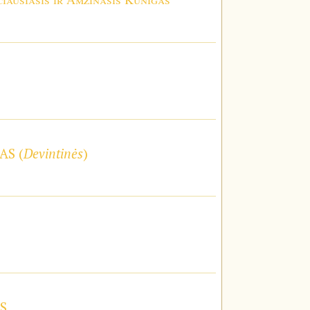
AS (
Devintinės
)
S