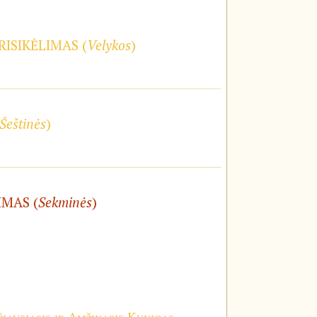
RISIKĖLIMAS (
Velykos
)
Šeštinės
)
IMAS (
Sekminės
)
iausiasis ir Amžinasis Kunigas