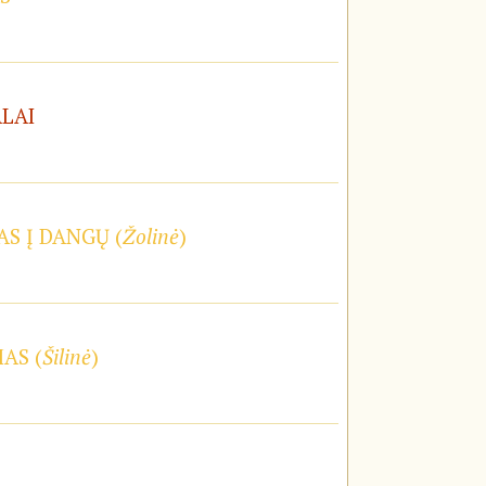
ALAI
S Į DANGŲ (
Žolinė
)
AS (
Šilinė
)