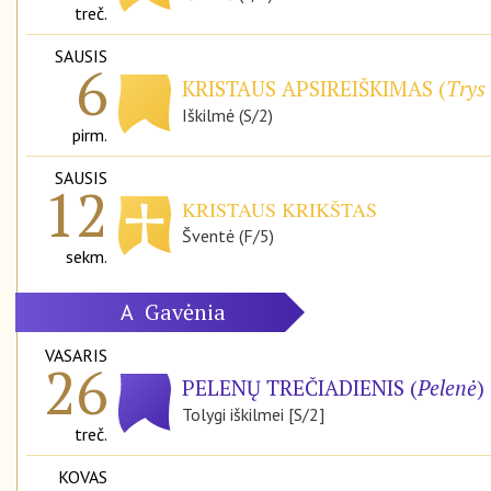
treč.
SAUSIS
6
KRISTAUS APSIREIŠKIMAS (
Trys 
Iškilmė (S/2)
pirm.
SAUSIS
12
KRISTAUS KRIKŠTAS
Šventė (F/5)
sekm.
Gavėnia
A
VASARIS
26
PELENŲ TREČIADIENIS (
Pelenė
)
Tolygi iškilmei [S/2]
treč.
KOVAS