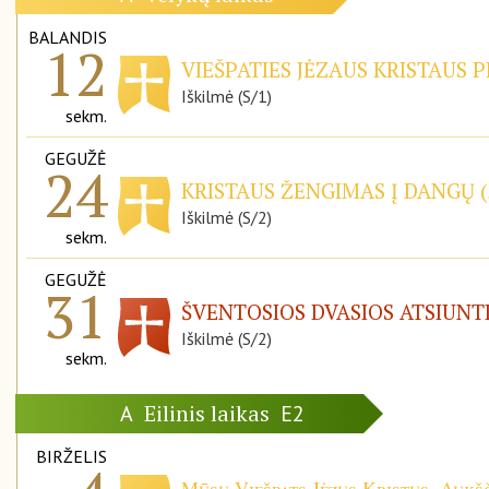
BALANDIS
12
VIEŠPATIES JĖZAUS KRISTAUS P
Iškilmė (S/1)
sekm.
GEGUŽĖ
24
KRISTAUS ŽENGIMAS Į DANGŲ (
Iškilmė (S/2)
sekm.
GEGUŽĖ
31
ŠVENTOSIOS DVASIOS ATSIUNT
Iškilmė (S/2)
sekm.
Eilinis laikas
A
E2
BIRŽELIS
Mūsų Viešpats Jėzus Kristus, Aukšč