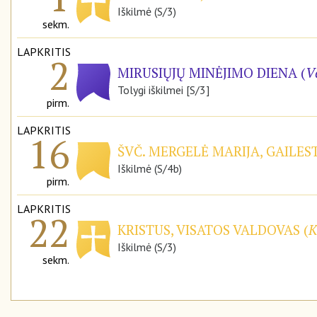
Iškilmė (S/3)
sekm.
LAPKRITIS
2
MIRUSIŲJŲ MINĖJIMO DIENA (
V
Tolygi iškilmei [S/3]
pirm.
LAPKRITIS
16
ŠVČ. MERGELĖ MARIJA, GAILE
Iškilmė (S/4b)
pirm.
LAPKRITIS
22
KRISTUS, VISATOS VALDOVAS (
K
Iškilmė (S/3)
sekm.