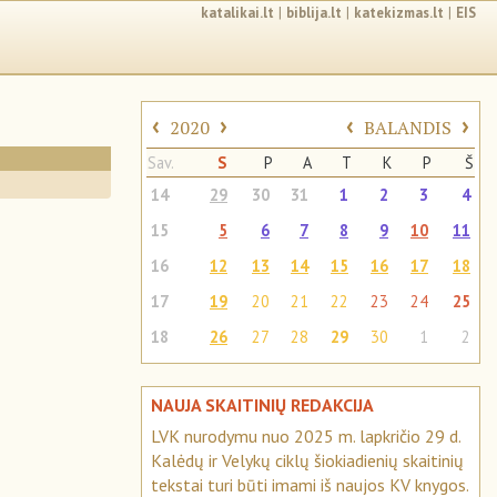
katalikai.lt
|
biblija.lt
|
katekizmas.lt
|
EIS
‹
›
‹
›
2020
BALANDIS
Sav.
S
P
A
T
K
P
Š
14
29
30
31
1
2
3
4
15
5
6
7
8
9
10
11
16
12
13
14
15
16
17
18
17
19
20
21
22
23
24
25
18
26
27
28
29
30
1
2
NAUJA SKAITINIŲ REDAKCIJA
LVK nurodymu nuo 2025 m. lapkričio 29 d.
Kalėdų ir Velykų ciklų šiokiadienių skaitinių
tekstai turi būti imami iš naujos KV knygos.