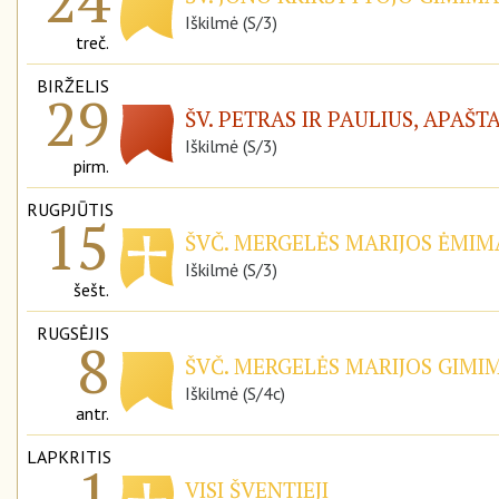
Iškilmė (S/3)
treč.
BIRŽELIS
29
ŠV. PETRAS IR PAULIUS, APAŠT
Iškilmė (S/3)
pirm.
RUGPJŪTIS
15
ŠVČ. MERGELĖS MARIJOS ĖMIMA
Iškilmė (S/3)
šešt.
RUGSĖJIS
8
ŠVČ. MERGELĖS MARIJOS GIMIM
Iškilmė (S/4c)
antr.
LAPKRITIS
1
VISI ŠVENTIEJI