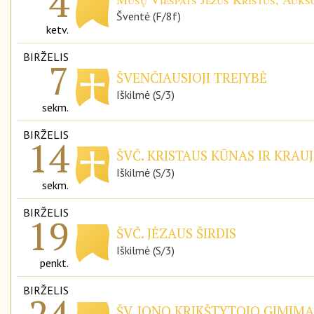
4
Šventė (F/8f)
ketv.
BIRŽELIS
7
ŠVENČIAUSIOJI TREJYBĖ
Iškilmė (S/3)
sekm.
BIRŽELIS
14
ŠVČ. KRISTAUS KŪNAS IR KRAUJ
Iškilmė (S/3)
sekm.
BIRŽELIS
19
ŠVČ. JĖZAUS ŠIRDIS
Iškilmė (S/3)
penkt.
BIRŽELIS
24
ŠV. JONO KRIKŠTYTOJO GIMIMA