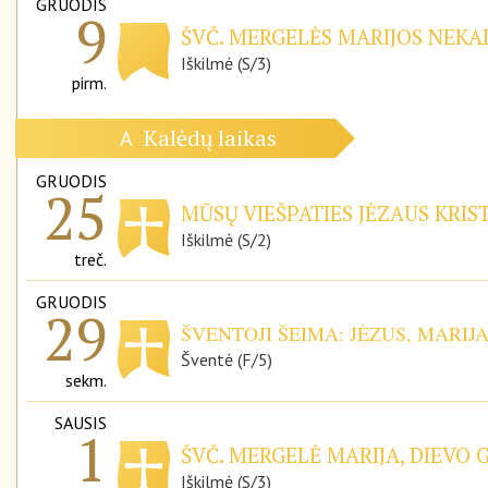
GRUODIS
9
ŠVČ. MERGELĖS MARIJOS NEKAL
Iškilmė (S/3)
pirm.
Kalėdų laikas
A
GRUODIS
25
MŪSŲ VIEŠPATIES JĖZAUS KRIS
Iškilmė (S/2)
treč.
GRUODIS
29
ŠVENTOJI ŠEIMA: JĖZUS, MARIJ
Šventė (F/5)
sekm.
SAUSIS
1
ŠVČ. MERGELĖ MARIJA, DIEVO 
Iškilmė (S/3)