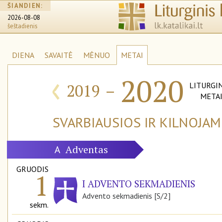
ŠIANDIEN:
2026-08-08
šeštadienis
DIENA
SAVAITĖ
MĖNUO
METAI
‹
2020
2019
–
LITURGIN
META
SVARBIAUSIOS IR KILNOJA
Adventas
A
GRUODIS
1
I ADVENTO SEKMADIENIS
Advento sekmadienis [S/2]
sekm.